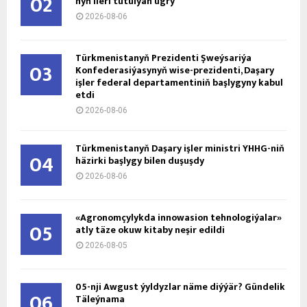
02
nyň ile­ri tu­tul­ýan ug­ry
2026-08-06
Türkmenistanyň Prezidenti Şweýsariýa
03
Konfederasiýasynyň wise-prezidenti, Daşary
işler federal departamentiniň başlygyny kabul
etdi
2026-08-06
Türkmenistanyň Daşary işler ministri ÝHHG-niň
04
häzirki başlygy bilen duşuşdy
2026-08-06
«Agronomçylykda innowasion tehnologiýalar»
05
atly täze okuw kitaby neşir edildi
2026-08-05
05-nji Awgust ýyldyzlar näme diýýär? Gündelik
06
Täleýnama