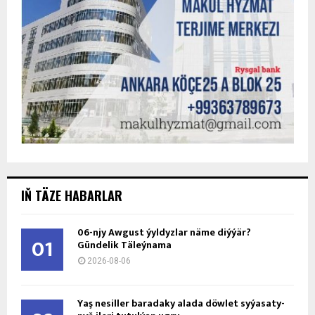
IŇ TÄZE HABARLAR
06-njy Awgust ýyldyzlar näme diýýär?
01
Gündelik Täleýnama
2026-08-06
Ýaş ne­sil­ler ba­ra­da­ky ala­da döw­let sy­ýa­sa­ty­