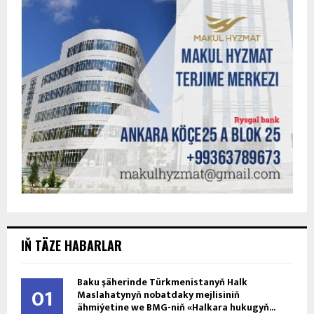
IŇ TÄZE HABARLAR
Baku şäherinde Türkmenistanyň Halk
01
Maslahatynyň nobatdaky mejlisiniň
ähmiýetine we BMG-niň «Halkara hukugyň...