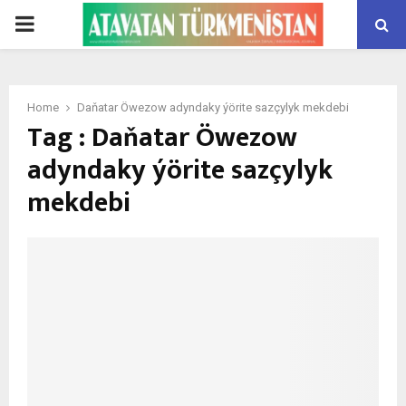
PRIMARY
MENU
Home
Daňatar Öwezow adyndaky ýörite sazçylyk mekdebi
Tag : Daňatar Öwezow
adyndaky ýörite sazçylyk
mekdebi