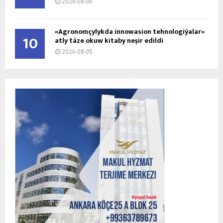
2026-08-06
«Agronomçylykda innowasion tehnologiýalar»
10
atly täze okuw kitaby neşir edildi
2026-08-05