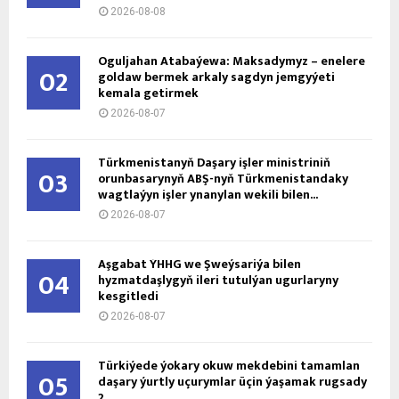
2026-08-08
Oguljahan Atabaýewa: Maksadymyz – enelere
02
goldaw bermek arkaly sagdyn jemgyýeti
kemala getirmek
2026-08-07
Türkmenistanyň Daşary işler ministriniň
03
orunbasarynyň ABŞ-nyň Türkmenistandaky
wagtlaýyn işler ynanylan wekili bilen...
2026-08-07
Aşgabat ÝHHG we Şweýsariýa bilen
04
hyzmatdaşlygyň ileri tutulýan ugurlaryny
kesgitledi
2026-08-07
Türkiýede ýokary okuw mekdebini tamamlan
05
daşary ýurtly uçurymlar üçin ýaşamak rugsady
2...