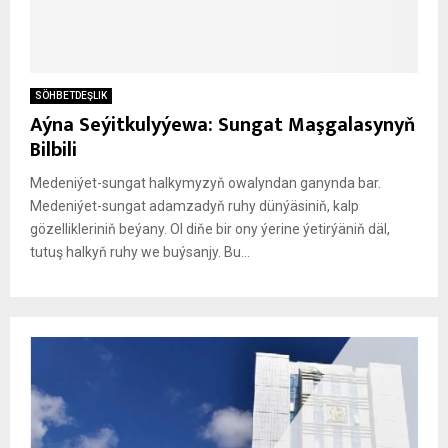
SÖHBETDEŞLIK
Aýna Seýitkulyýewa: Sungat Maşgalasynyň
Bilbili
Medeniýet-sungat halkymyzyň owalyndan ganynda bar.
Medeniýet-sungat adamzadyň ruhy dünýäsiniň, kalp
gözellikleriniň beýany. Ol diňe bir ony ýerine ýetirýäniň däl,
tutuş halkyň ruhy we buýsanjy. Bu...