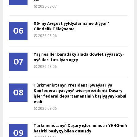
2026-08-07
06-njy Awgust ýyldyzlar näme diýýär?
06
Gündelik Täleýnama
2026-08-06
Ýaş ne­sil­ler ba­ra­da­ky ala­da döw­let sy­ýa­sa­ty­
07
nyň ile­ri tu­tul­ýan ug­ry
2026-08-06
Türkmenistanyň Prezidenti Şweýsariýa
08
Konfederasiýasynyň wise-prezidenti, Daşary
işler federal departamentiniň başlygyny kabul
etdi
2026-08-06
Türkmenistanyň Daşary işler ministri ÝHHG-niň
09
häzirki başlygy bilen duşuşdy