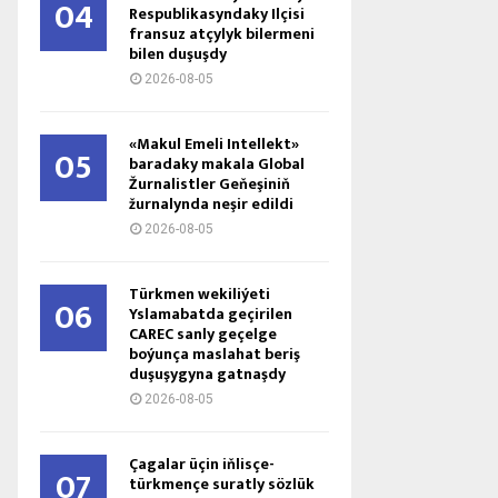
04
Respublikasyndaky Ilçisi
fransuz atçylyk bilermeni
bilen duşuşdy
2026-08-05
«Makul Emeli Intellekt»
05
baradaky makala Global
Žurnalistler Geňeşiniň
žurnalynda neşir edildi
2026-08-05
Türkmen wekiliýeti
06
Yslamabatda geçirilen
CAREC sanly geçelge
boýunça maslahat beriş
duşuşygyna gatnaşdy
2026-08-05
Çagalar üçin iňlisçe-
07
türkmençe suratly sözlük