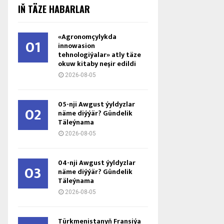
IŇ TÄZE HABARLAR
«Agronomçylykda
01
innowasion
tehnologiýalar» atly täze
okuw kitaby neşir edildi
2026-08-05
05-nji Awgust ýyldyzlar
02
näme diýýär? Gündelik
Täleýnama
2026-08-05
04-nji Awgust ýyldyzlar
03
näme diýýär? Gündelik
Täleýnama
2026-08-05
Türkmenistanyň Fransiýa