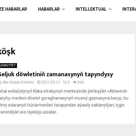
ÄZE HABARLAR
HABARLAR
INTELLEKTUAL
INTER
köşk
JEMGYÝET
Seljuk döwletiniň zamanasynyň tapyndysy
by
Ata Watan Eserleri
2021-03-12
0
666
Ahal welaýatynyň Kaka etrabynyň merkezinde ýerleşýän «Abiwerd»
taryhy-medeni döwlet goraghanasynyň muzeý gaznasyna baryp, bu
ylmy edaranyň hünärmenleri tarapyndan aýawly saklanylýan, içgin
wrenilýän we rejeleýji ussalar...