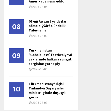
Amerikada neşir edildi
2026-08-05
03-nji Awgust ýyldyzlar
08
näme diýýär? Gündelik
Täleýnama
2026-08-03
Türkmenistan
09
“GabalaFest” festiwalynyň
çäklerinde halkara sungat
sergisine gatnaşdy
2026-08-03
Türkmenistanyň Ilçisi
10
Tailandyň Daşary işler
ministrliginde duşuşyk
geçirdi
2026-08-03