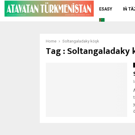
ESASY
IŇ T
Home
Soltangaladaky köşk
Tag : Soltangaladaky 
ö