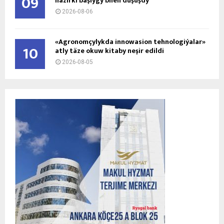
09
häzirki başlygy bilen duşuşdy
2026-08-06
«Agronomçylykda innowasion tehnologiýalar»
10
atly täze okuw kitaby neşir edildi
2026-08-05