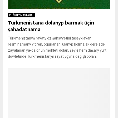
PEÝDALY MASLAHAT
Türkmenistana dolanyp barmak üçin
şahadatnama
Türkmenistanyň raýaty öz şahsyýetini tassyklaýan
resminamany ýitiren, ogurlanan, ulanyp bolmajak derejede
zaýalanan ýa-da onuň möhleti dolan, şeýle hem daşary ýurt
döwletinde Türkmenistanyň raýatlygyna degişli bolan...