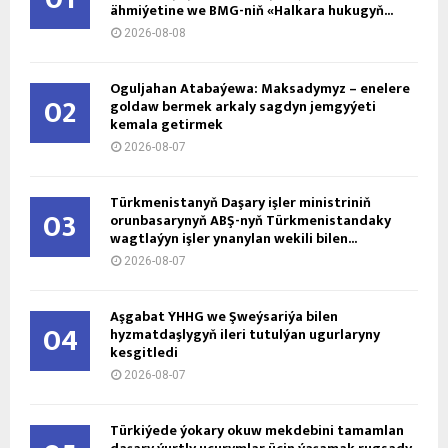
ähmiýetine we BMG-niň «Halkara hukugyň...
2026-08-08
Oguljahan Atabaýewa: Maksadymyz – enelere
02
goldaw bermek arkaly sagdyn jemgyýeti
kemala getirmek
2026-08-07
Türkmenistanyň Daşary işler ministriniň
03
orunbasarynyň ABŞ-nyň Türkmenistandaky
wagtlaýyn işler ynanylan wekili bilen...
2026-08-07
Aşgabat ÝHHG we Şweýsariýa bilen
04
hyzmatdaşlygyň ileri tutulýan ugurlaryny
kesgitledi
2026-08-07
Türkiýede ýokary okuw mekdebini tamamlan