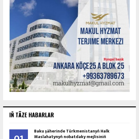
IŇ TÄZE HABARLAR
Baku şäherinde Türkmenistanyň Halk
01
Maslahatynyň nobatdaky mejlisiniň