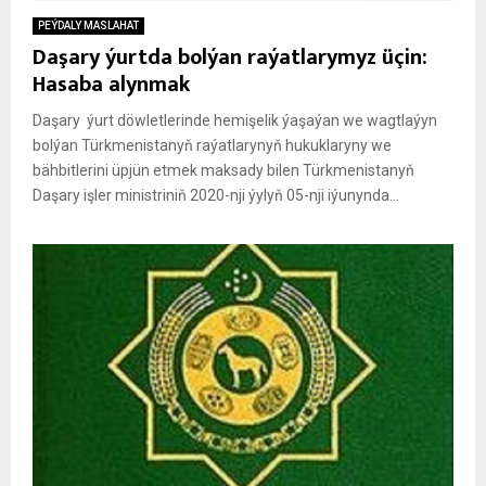
PEÝDALY MASLAHAT
Daşary ýurtda bolýan raýatlarymyz üçin:
Hasaba alynmak
Daşary ýurt döwletlerinde hemişelik ýaşaýan we wagtlaýyn
bolýan Türkmenistanyň raýatlarynyň hukuklaryny we
bähbitlerini üpjün etmek maksady bilen Türkmenistanyň
Daşary işler ministriniň 2020-nji ýylyň 05-nji iýunynda...