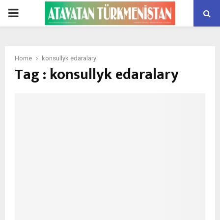
PRIMARY
MENU
Home
konsullyk edaralary
Tag : konsullyk edaralary