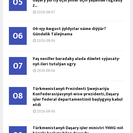
05
daşary ýurtly uçurymlar üçin ýaşamak rugsady
2...
2026-08-07
06-njy Awgust ýyldyzlar näme diýýär?
06
Gündelik Täleýnama
2026-08-06
Ýaş ne­sil­ler ba­ra­da­ky ala­da döw­let sy­ýa­sa­ty­
07
nyň ile­ri tu­tul­ýan ug­ry
2026-08-06
Türkmenistanyň Prezidenti Şweýsariýa
08
Konfederasiýasynyň wise-prezidenti, Daşary
işler federal departamentiniň başlygyny kabul
etdi
2026-08-06
Türkmenistanyň Daşary işler ministri ÝHHG-niň