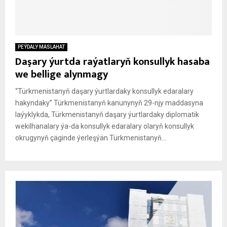
PEÝDALY MASLAHAT
Daşary ýurtda raýatlaryň konsullyk hasaba
we bellige alynmagy
“Türkmenistanyň daşary ýurtlardaky konsullyk edaralary
hakyndaky” Türkmenistanyň kanunynyň 29-njy maddasyna
laýyklykda, Türkmenistanyň daşary ýurtlardaky diplomatik
wekilhanalary ýa-da konsullyk edaralary olaryň konsullyk
okrugynyň çäginde ýerleşýän Türkmenistanyň...