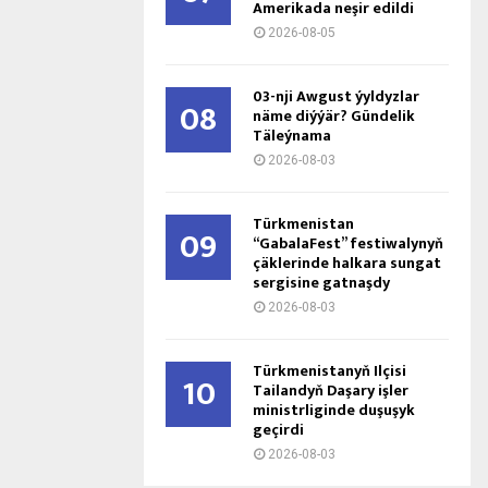
Amerikada neşir edildi
2026-08-05
03-nji Awgust ýyldyzlar
08
näme diýýär? Gündelik
Täleýnama
2026-08-03
Türkmenistan
09
“GabalaFest” festiwalynyň
çäklerinde halkara sungat
sergisine gatnaşdy
2026-08-03
Türkmenistanyň Ilçisi
10
Tailandyň Daşary işler
ministrliginde duşuşyk
geçirdi
2026-08-03