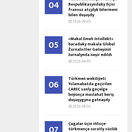
04
Respublikasyndaky Ilçisi
fransuz atçylyk bilermeni
bilen duşuşdy
2026-08-05
«Makul Emeli Intellekt»
05
baradaky makala Global
Žurnalistler Geňeşiniň
žurnalynda neşir edildi
2026-08-05
Türkmen wekiliýeti
06
Yslamabatda geçirilen
CAREC sanly geçelge
boýunça maslahat beriş
duşuşygyna gatnaşdy
2026-08-05
Çagalar üçin iňlisçe-
07
türkmençe suratly sözlük