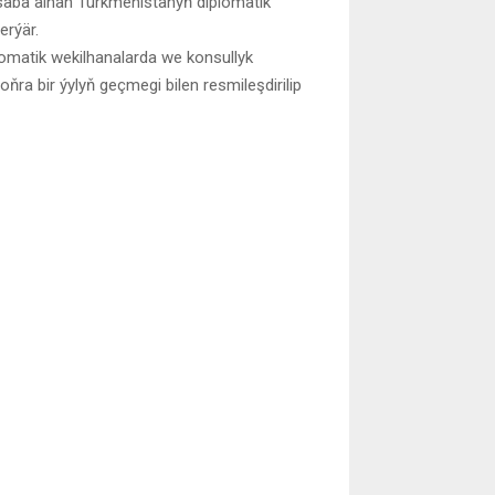
asaba alnan Türkmenistanyň diplomatik
erýär.
matik wekilhanalarda we konsullyk
ra bir ýylyň geçmegi bilen resmileşdirilip