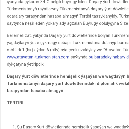
iýunynda çykaran 34-Ö belgili buýrugy bilen Daşary ýurt döwletl
Türkmenistanyň raýatlaryny Türkmenistanyň daşary ýurt döwletler
edaralary tarapyndan hasaba almagyň Tertibi tassyklanyldy. Türk
saýtynda neşir eden ýokary ady agzalan Buýrugy dolulygyna Size ý
Bellemeli zat, ýakynda Daşary ýurt döwletlerinde bolýan Türkmen
ýagdaýlaryň ýüze çykmagy sebäpli Türkmenistana dolanyp barm
möhleti 1 (bir) aýdan 6 (alty) aýa çenli uzaldyldy we “Atavatan T
www.atavatan-turkmenistan.com
saýtynda
bu baradaky habary d
dykgatyna ýetiripdik.
Daşary ýurt döwletlerinde hemişelik ýaşaýan we wagtlaýyn 
Türkmenistanyň daşary ýurt döwletlerindäki diplomatik weki
tarapyndan hasaba almagyň
TERTIBI
Şu Daşary ýurt döwletlerinde hemişelik ýaşaýan we wagtlaý