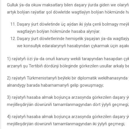
Gulluk ýa-da okuw maksatlary bilen daşary ýurda giden we olaryň
artyk bolýan raýatlar şol döwletde wagtlaýyn bolýan hökmünde h
Daşary ýurt döwletinde üç aýdan iki ýyla çenli bolmagy meýi
wagtlaýyn bolýan hökmünde hasaba alynýar.
Daşary ýurt döwletlerinde hemişelik ýaşaýan ýa-da wagtlaýy
we konsullyk edaralarynyň hasabyndan çykarmak üçin aşakda 
1) raýatyň özi ýa-da onuň kanuny wekili tarapyndan hasapdan ç
arzanyň şu Tertibiň dördünji böleginde görkezilen usullar arkaly be
2) raýatyň Türkmenistanyň beýleki bir diplomatik wekilhanasynd
alnandygy barada habarnamanyň gelip gowuşmagy;
3) raýatyň hasaba almak boýunça arzasynda görkezilen daşary ý
meýilleşdirýän döwrüniň tamamlanmagyndan dört ýylyň geçmegi;
4) raýatyň hasaba almak boýunça arzasynda görkezilen daşary ý
meýilleşdirýän döwrüniň tamamlanmagyndan iki ýylyň geçmegi;