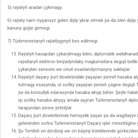
5) raýatyň aradan çykmagy;
6) raýaty nam-nyşansyz giden diýip ykrar etmek ýa-da ölen diýip
kanuny güýje girmegi;
7) Türkmenistanyň raýatlygynyň bes edilmegi.
Raýatyň hasapdan çykarylmagy bilen, diplomatik wekilhana
raýatlaryň elektron binýadyndaky maglumatlara degişli bellik
çykarylan senesini we onuň esaslandyrmasyny saklaýar.
Raýatyň daşary ýurt döwletindäki ýaşaýan ýeriniň hasaba al
tutmagy esasynda, ol soňky ýaşaýan ýeriniň çägine degişli
ýa-da konsullyk edarasynda hasaba alnyp bilner. Şeýle hala
işi soňky hasaba alnyşy amala aşyran Türkmenistanyň dipl
tarapyndan ýerine ýetirilýär.
Daşary ýurt döwletlerinde hemişelik ýaşan ýa-da wagtlaýyn
geleninden soňra Türkmenistanyň Daşary işler ministrligine 
Şu Tertibiň on dördünji we on bäşinji böleklerinde görkezi