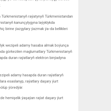
.
a Türkmenistanyň raýatynyň Türkmenistandan
istanyň kanunçylygyna laýyklykda
ç birine ýazgylary ýazmak ýa-da bellikleri
llyk wezipeli adamy hasaba almak boýunça
ynda görkezilen maglumatlary Türkmenistanyň
pda duran raýatlaryň elektron binýadyna
ezipeli adamy hasapda duran raýatlaryň
ra esaslanyp, raýatlary daşary ýurt
ölüp ýöredýär.
tde hemişelik ýaşaýan raýat daşary ýurt