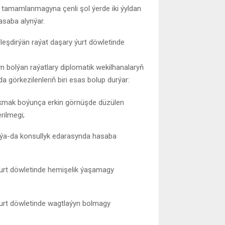
 tamamlanmagyna çenli şol ýerde iki ýyldan
asaba alynýar.
lleşdirýän raýat daşary ýurt döwletinde
n bolýan raýatlary diplomatik wekilhanalaryň
görkezilenleriň biri esas bolup durýar:
ykmak boýunça erkin görnüşde düzülen
rilmegi;
a ýa-da konsullyk edarasynda hasaba
urt döwletinde hemişelik ýaşamagy
urt döwletinde wagtlaýyn bolmagy