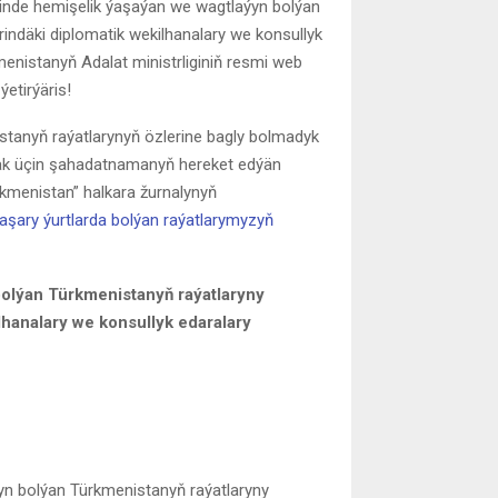
erinde hemişelik ýaşaýan we wagtlaýyn bolýan
indäki diplomatik wekilhanalary we konsullyk
menistanyň Adalat ministrliginiň resmi web
etirýäris!
istanyň raýatlarynyň özlerine bagly bolmadyk
ak üçin şahadatnamanyň hereket edýän
ürkmenistan” halkara žurnalynyň
aşary ýurtlarda bolýan raýatlarymyzyň
bolýan Türkmenistanyň raýatlaryny
lhanalary we konsullyk edaralary
yn bolýan Türkmenistanyň raýatlaryny