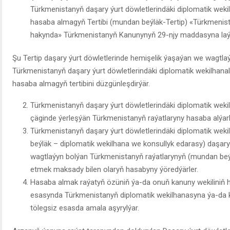
Türkmenistanyň daşary ýurt döwletlerindäki diplomatik weki
hasaba almagyň Tertibi (mundan beýläk-Tertip) «Türkmenist
hakynda» Türkmenistanyň Kanunynyň 29-njy maddasyna laýyk
Şu Tertip daşary ýurt döwletlerinde hemişelik ýaşaýan we wagtla
Türkmenistanyň daşary ýurt döwletlerindäki diplomatik wekilhana
hasaba almagyň tertibini düzgünleşdirýär.
Türkmenistanyň daşary ýurt döwletlerindäki diplomatik weki
çäginde ýerleşýän Türkmenistanyň raýatlaryny hasaba alýarl
Türkmenistanyň daşary ýurt döwletlerindäki diplomatik weki
beýläk – diplomatik wekilhana we konsullyk edarasy) daşary
wagtlaýyn bolýan Türkmenistanyň raýatlarynyň (mundan beýlä
etmek maksady bilen olaryň hasabyny ýöredýärler.
Hasaba almak raýatyň özüniň ýa-da onuň kanuny wekiliniň
esasynda Türkmenistanyň diplomatik wekilhanasyna ýa-da k
tölegsiz esasda amala aşyrylýar.