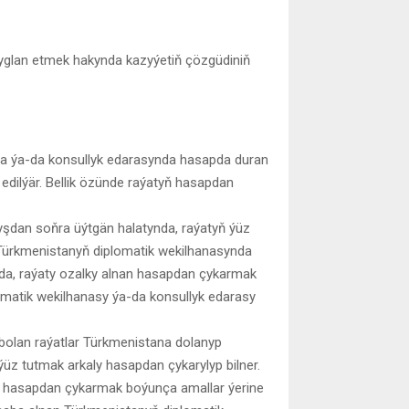
 yglan etmek hakynda kazyýetiň çözgüdiniň
da ýa-da konsullyk edarasynda hasapda duran
 edilýär. Bellik özünde raýatyň hasapdan
yşdan soňra üýtgän halatynda, raýatyň ýüz
 Türkmenistanyň diplomatik wekilhanasynda
tda, raýaty ozalky alnan hasapdan çykarmak
omatik wekilhanasy ýa-da konsullyk edarasy
 bolan raýatlar Türkmenistana dolanyp
ýüz tutmak arkaly hasapdan çykarylyp bilner.
len hasapdan çykarmak boýunça amallar ýerine