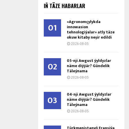
IŇ TÄZE HABARLAR
«Agronomçylykda
01
innowasion
tehnologiýalar» atly täze
okuw kitaby neşir edildi
2026-08-05
05-nji Awgust ýyldyzlar
02
näme diýýär? Gündelik
Täleýnama
2026-08-05
04-nji Awgust ýyldyzlar
03
näme diýýär? Gündelik
Täleýnama
2026-08-05
Türkmenistanyň Fransiýa