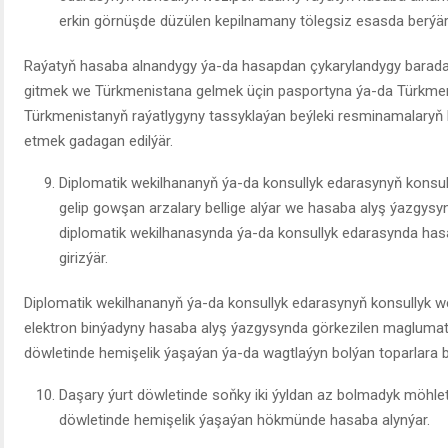
erkin görnüşde düzülen kepilnamany tölegsiz esasda berýär
Raýatyň hasaba alnandygy ýa-da hasapdan çykarylandygy barad
gitmek we Türkmenistana gelmek üçin pasportyna ýa-da Türkmen
Türkmenistanyň raýatlygyny tassyklaýan beýleki resminamalaryň hi
etmek gadagan edilýär.
Diplomatik wekilhananyň ýa-da konsullyk edarasynyň konsu
gelip gowşan arzalary bellige alýar we hasaba alyş ýazgys
diplomatik wekilhanasynda ýa-da konsullyk edarasynda hasa
girizýär.
Diplomatik wekilhananyň ýa-da konsullyk edarasynyň konsullyk w
elektron binýadyny hasaba alyş ýazgysynda görkezilen maglumatla
döwletinde hemişelik ýaşaýan ýa-da wagtlaýyn bolýan toparlara b
Daşary ýurt döwletinde soňky iki ýyldan az bolmadyk möhle
döwletinde hemişelik ýaşaýan hökmünde hasaba alynýar.