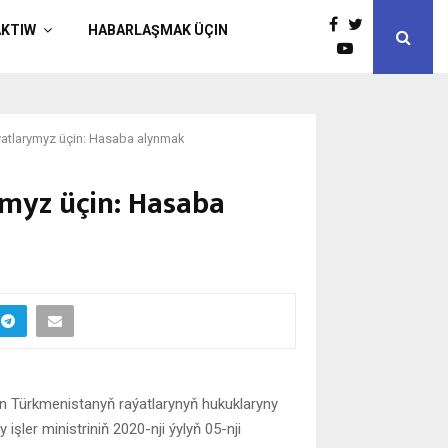
AKTIW
HABARLAŞMAK ÜÇIN
ýatlarymyz üçin: Hasaba alynmak
myz üçin: Hasaba
n Türkmenistanyň raýatlarynyň hukuklaryny
şler ministriniň 2020-nji ýylyň 05-nji