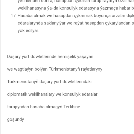
ýetirilenden soňra, hasapdan çykaran tarap raýatyň ozal h
wekilhanasyna ýa-da konsullyk edarasyna ýazmaça habar b
Hasaba almak we hasapdan çykarmak boýunça arzalar diplo
edaralarynda saklanylýar we raýat hasapdan çykarylandan soň
ýok edilýär.
Daşary ýurt döwletlerinde hemişelik ýaşaýan
we wagtlaýyn bolýan Türkmenistanyň raýatlaryny
Türkmenistanyň daşary ýurt döwletlerindäki
diplomatik wekilhanalary we konsullyk edaralar
tarapyndan hasaba almagyň Tertibine
goşundy