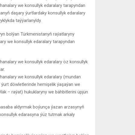
lhanalary we konsullyk edaralary tarapyndan
anyň daşary ýurtlardaky konsullyk edaralary
lykda taýýarlanyldy.
ýyn bolýan Türkmenistanyň raýatlaryny
lary we konsullyk edaralary tarapyndan
lhanalary we konsullyk edaralary öz konsullyk
ar.
lhanalary we konsullyk edaralary (mundan
 ýurt döwletlerinde hemişelik ýaşaýan we
k – raýat) hukuklaryny we bähbitlerini üpjün
 hasaba aldyrmak boýunça ýazan arzasynyň
onsullyk edarasyna ýüz tutmak arkaly