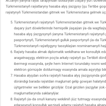
Arzanyň ýanyna raýat tarapyndan doldurylan Daşary ýurt döwletl
Türkmenistanyň raýatlaryny hasaba alyş ýazgysy (şu Tertibe go
raýatynyň Türkmenistandan gitmek we Türkmenistana gelmek üçi
Türkmenistanyň raýatynyň Türkmenistandan gitmek we Tür
daşary ýurt döwletlerinde hemişelik ýaşaýan ýa-da wagtlaýy
hasaba alyş ýazgysynyň ýanyna Türkmenistanyň raýatynyň 
pasportynyň, Türkmenistanyň gulluk pasportynyň ýa-da Tür
Türkmenistanyň raýatlygyny tassyklaýan resminamanyň haýsy
Raýaty hasaba almak diplomatik wekilhana we konsullyk ed
aragatnaşygy, elektron poçta arkaly raýatyň şu Tertibiň dör
ibermegi esasynda, şeýle hem Internet torundaky resmi web
elektron görnüşde doldurmagy esasynda amala aşyrylyp biln
Hasaba alyşdan soňra raýatyň hasaba alyş ýazgysynda gö
dörändigi barada raýatdan maglumat gelip gowşan halatyn
üýtgetmeler we bellikler girizilýär. Ozal girizilen ýazgylar ý
maglumatlarynda saklanylýar.
Raýatyň ýa-da onuň kanuny wekiliniň ýüz tutmagy esasynda
edarasynyň konsullyk wezipeli adamy raýatyň hasaba alna