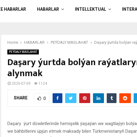
ZE HABARLAR
HABARLAR
INTELLEKTUAL
INTER
Home
HABARLAR
PEÝDALY MASLAHAT
Daşary ýurtda bolýan ra
PEÝDALY MASLAHAT
Daşary ýurtda bolýan raýatlary
alynmak
2020-07-09
1124
SHARE
0
Daşary ýurt döwletlerinde hemişelik ýaşaýan we wagtlaýyn bolýa
we bähbitlerini üpjün etmek maksady bilen Türkmenistanyň Daşary i