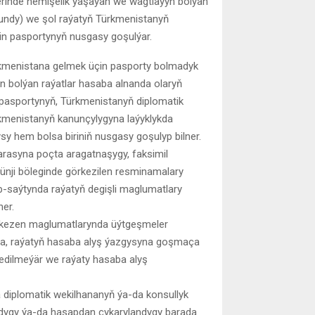
erinde hemişelik ýaşaýan we wagtlaýyn bolýan
şundy) we şol raýatyň Türkmenistanyň
n pasportynyň nusgasy goşulýar.
kmenistana gelmek üçin pasporty bolmadyk
n bolýan raýatlar hasaba alnanda olaryň
pasportynyň, Türkmenistanyň diplomatik
kmenistanyň kanunçylygyna laýyklykda
 hem bolsa biriniň nusgasy goşulyp bilner.
arasyna poçta aragatnaşygy, faksimil
dünji böleginde görkezilen resminamalary
-saýtynda raýatyň degişli maglumatlary
er.
rkezen maglumatlarynda üýtgeşmeler
da, raýatyň hasaba alyş ýazgysyna goşmaça
ok edilmeýär we raýaty hasaba alyş
 diplomatik wekilhananyň ýa-da konsullyk
ndygy ýa-da hasapdan çykarylandygy barada