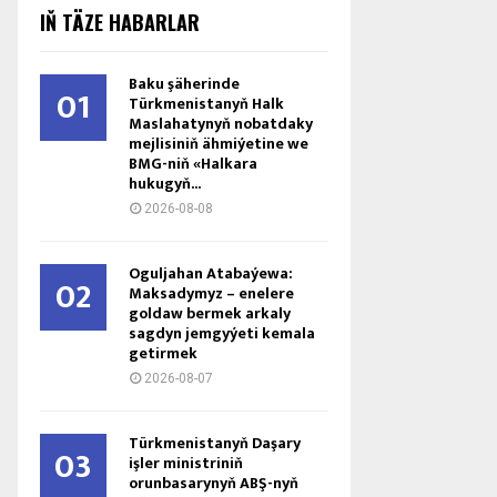
IŇ TÄZE HABARLAR
Baku şäherinde
01
Türkmenistanyň Halk
Maslahatynyň nobatdaky
mejlisiniň ähmiýetine we
BMG-niň «Halkara
hukugyň...
2026-08-08
Oguljahan Atabaýewa:
02
Maksadymyz – enelere
goldaw bermek arkaly
sagdyn jemgyýeti kemala
getirmek
2026-08-07
Türkmenistanyň Daşary
03
işler ministriniň
orunbasarynyň ABŞ-nyň