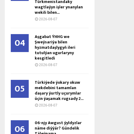
Türkmenistandaky
wagtlaýyn işler ynanylan
wekili bilen...
2026-08-07
Aşgabat ÝHHG we
04
Şweýsariýa bilen
hyzmatdaşlygyň ileri
tutulýan ugurlaryny
kesgitledi
2026-08-07
Türkiýede ýokary okuw
05
mekdebini tamamlan
daşary ýurtly uçurymlar
üçin ýaşamak rugsady 2...
2026-08-07
06-njy Awgust ýyldyzlar
06
näme diýýär? Gündelik
Täleýnama