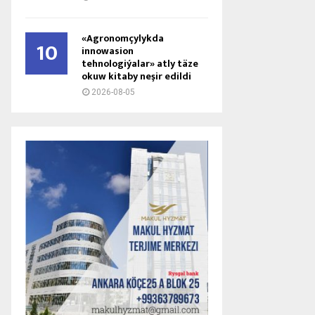
«Agronomçylykda
10
innowasion
tehnologiýalar» atly täze
okuw kitaby neşir edildi
2026-08-05