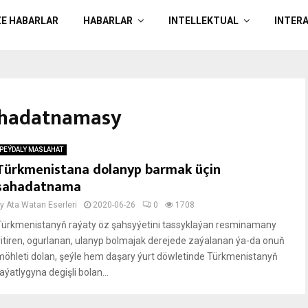
ZE HABARLAR
HABARLAR
INTELLEKTUAL
INTER
şahadatnamasy
PEÝDALY MASLAHAT
Türkmenistana dolanyp barmak üçin
şahadatnama
by
Ata Watan Eserleri
2020-06-26
0
1708
Türkmenistanyň raýaty öz şahsyýetini tassyklaýan resminamany
ýitiren, ogurlanan, ulanyp bolmajak derejede zaýalanan ýa-da onuň
möhleti dolan, şeýle hem daşary ýurt döwletinde Türkmenistanyň
aýatlygyna degişli bolan...