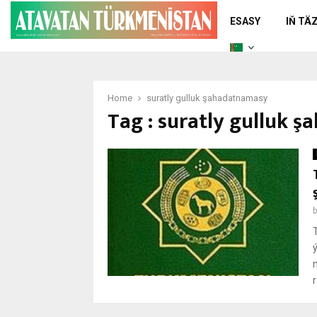
ESASY
IŇ TÄ
Home
suratly gulluk şahadatnamasy
Tag : suratly gulluk 
r