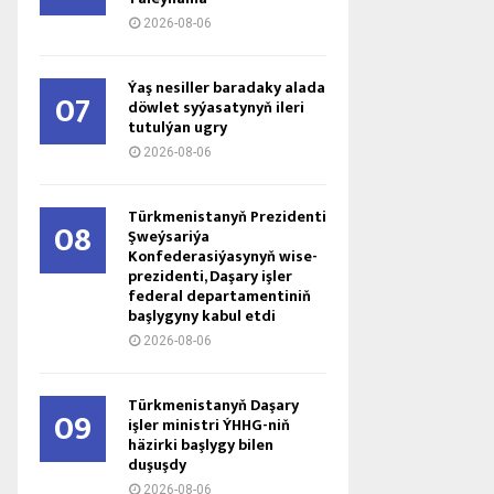
2026-08-06
Ýaş ne­sil­ler ba­ra­da­ky ala­da
07
döw­let sy­ýa­sa­ty­nyň ile­ri
tu­tul­ýan ug­ry
2026-08-06
Türkmenistanyň Prezidenti
08
Şweýsariýa
Konfederasiýasynyň wise-
prezidenti, Daşary işler
federal departamentiniň
başlygyny kabul etdi
2026-08-06
Türkmenistanyň Daşary
09
işler ministri ÝHHG-niň
häzirki başlygy bilen
duşuşdy
2026-08-06