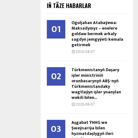
IŇ TÄZE HABARLAR
Oguljahan Atabaýewa:
01
Maksadymyz – enelere
goldaw bermek arkaly
sagdyn jemgyýeti kemala
getirmek
2026-08-07
Türkmenistanyň Daşary
02
işler ministriniň
orunbasarynyň ABŞ-nyň
Türkmenistandaky
wagtlaýyn işler ynanylan
wekili bilen...
2026-08-07
Aşgabat ÝHHG we
03
Şweýsariýa bilen
hyzmatdaşlygyň ileri