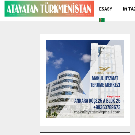
ESASY
IŇ T