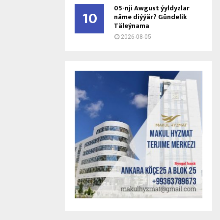
05-nji Awgust ýyldyzlar
10
näme diýýär? Gündelik
Täleýnama
2026-08-05