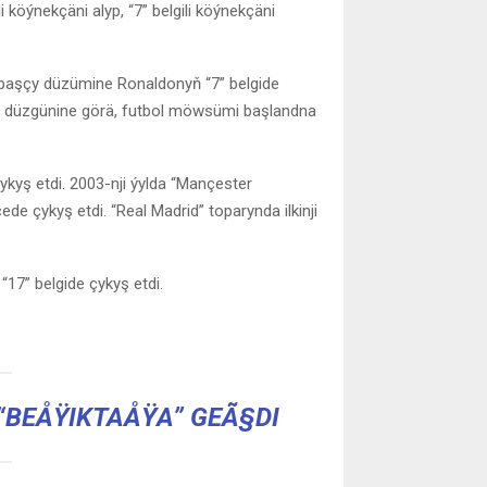
 köýnekçäni alyp, “7” belgili köýnekçäni
lbaşçy düzümine Ronaldonyň “7” belgide
yň düzgünine görä, futbol möwsümi başlandna
ykyş etdi. 2003-nji ýylda “Mançester
e çykyş etdi. “Real Madrid” toparynda ilkinji
17” belgide çykyş etdi.
“BEÅŸIKTAÅŸA” GEÃ§DI