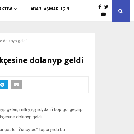
AKTIW
HABARLAŞMAK ÜÇIN
ne dolanyp geldi
ekçesine dolanyp geldi
 gelen, milli ýygyndyda iň köp gol geçirip,
kçesine dolanyp geldi.
Mançester Ýunaýted” toparynda bu