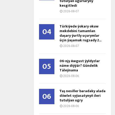
tutulýan ugurlaryny
kesgitledi
2026-08-07
Türkiýede ýokary okuw
04
mekdebini tamamlan
daşary ýurtly uçurymlar
üçin ýaşamak rugsady 2...
2026-08-07
06-njy Awgust ýyldyzlar
05
näme diýýär? Gündelik
Täleýnama
2026-08-06
Ýaş ne­sil­ler ba­ra­da­ky ala­da
06
döw­let sy­ýa­sa­ty­nyň ile­ri
tu­tul­ýan ug­ry
2026-08-06