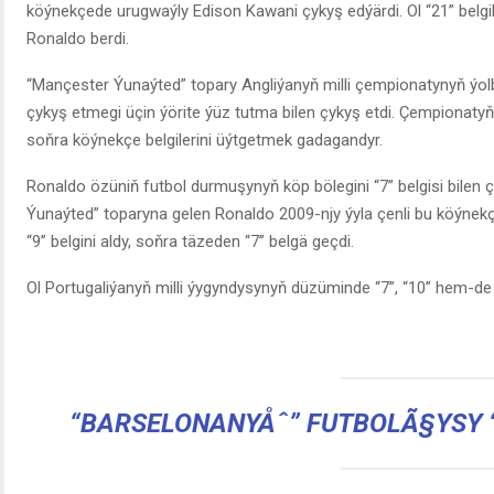
köýnekçede urugwaýly Edison Kawani çykyş edýärdi. Ol “21” belgili
Ronaldo berdi.
“Mançester Ýunaýted” topary Angliýanyň milli çempionatynyň ýo
çykyş etmegi üçin ýörite ýüz tutma bilen çykyş etdi. Çempionat
soňra köýnekçe belgilerini üýtgetmek gadagandyr.
Ronaldo özüniň futbol durmuşynyň köp bölegini “7” belgisi bilen ç
Ýunaýted” toparyna gelen Ronaldo 2009-njy ýyla çenli bu köýnekçed
“9” belgini aldy, soňra täzeden “7” belgä geçdi.
Ol Portugaliýanyň milli ýygyndysynyň düzüminde “7”, “10” hem-de “
“BARSELONANYÅˆ” FUTBOLÃ§YSY 