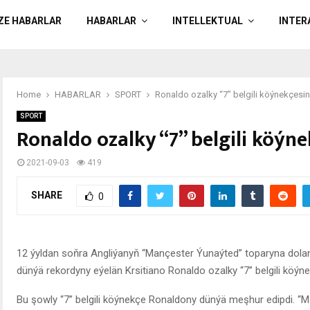
ÄZE HABARLAR
HABARLAR
INTELLEKTUAL
INTER
Home
HABARLAR
SPORT
Ronaldo ozalky “7” belgili köýnekçesi
SPORT
Ronaldo ozalky “7” belgili köýn
2021-09-03
419
SHARE
0
12 ýyldan soňra Angliýanyň “Mançester Ýunaýted” toparyna dolanyp
dünýä rekordyny eýelän Krsitiano Ronaldo ozalky “7” belgili köýne
Bu şowly “7” belgili köýnekçe Ronaldony dünýä meşhur edipdi. “