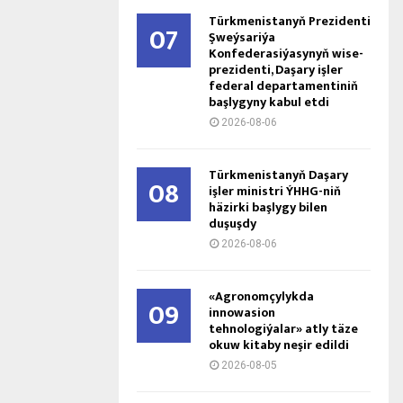
Türkmenistanyň Prezidenti
07
Şweýsariýa
Konfederasiýasynyň wise-
prezidenti, Daşary işler
federal departamentiniň
başlygyny kabul etdi
2026-08-06
Türkmenistanyň Daşary
08
işler ministri ÝHHG-niň
häzirki başlygy bilen
duşuşdy
2026-08-06
«Agronomçylykda
09
innowasion
tehnologiýalar» atly täze
okuw kitaby neşir edildi
2026-08-05