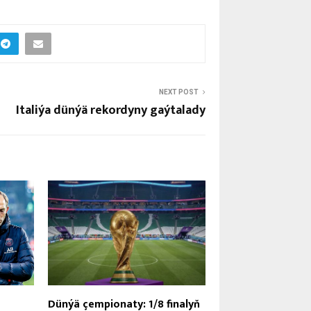
NEXT POST
Italiýa dünýä rekordyny gaýtalady
Dünýä çempionaty: 1/8 finalyň