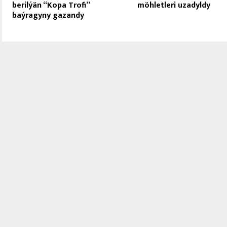
berilýän “Kopa Trofi”
möhletleri uzadyldy
baýragyny gazandy