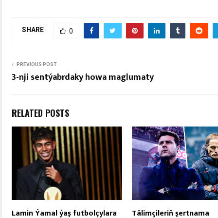
SHARE
0
PREVIOUS POST
3-nji sentýabrdaky howa maglumaty
RELATED POSTS
Lamin Ýamal ýaş futbolçylara
Tälimçileriň şertnama