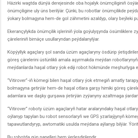
Häzirki wagtda dünýä derejesinde oba hojalyk önümçiliginiň ös
önümçiligine uly üns berilýär. Çünki, bu robotlar önümçilikde peýd
ýokary bolmagyna hem-de gol zähmetini azaldyp, olary beýleki p
Ekerançylykda önümçilik işleriniň ýola goýulyşynda ösümliklere z
çäreleriniň birnäçe usullaryndan peýdalanylýar.
Köpýyllyk agaçlary şol sanda üzüm agaçlaryny ösdürip ýetişdirilen
göreş çärelerini üstünlikli amala aşyrmakda meýdan robotlarynyň b
meýdanlarda haşal otlary ýok ediji robot hökmünde meşhurlyga e
“Vitirover”-iň kömegi bilen haşal otlary ýok etmegiň amatly tarapy 
bolmagyna getirýär hem-de haşal otlara garşy himiki göreş çärele
adamlara we daşky gurşawa ýetirýän zyýanyny azaltmaga ýardam
“Vitirover” roboty üzüm agaçlaryň hatar aralaryndaky haşal otlary
oýlanyp tapylan bu robot sensorlaryň we GPS yzarlaýjynyň kömeg
tapawutlandyryp, awtomatiki usulda meýdana aýlanyp bilýär. Ýöri
Bu robotda gün panelleri hem ýerleşdirilendir.