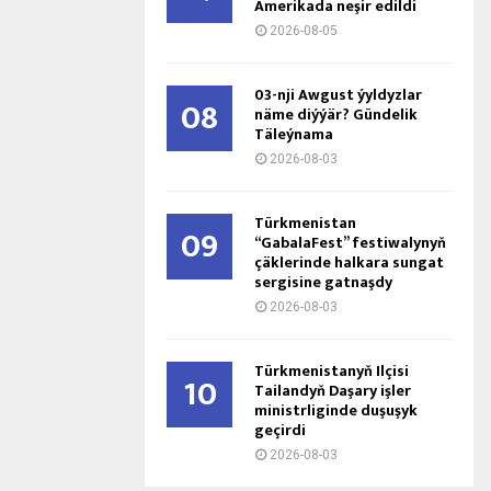
Amerikada neşir edildi
2026-08-05
03-nji Awgust ýyldyzlar
08
näme diýýär? Gündelik
Täleýnama
2026-08-03
Türkmenistan
09
“GabalaFest” festiwalynyň
çäklerinde halkara sungat
sergisine gatnaşdy
2026-08-03
Türkmenistanyň Ilçisi
10
Tailandyň Daşary işler
ministrliginde duşuşyk
geçirdi
2026-08-03