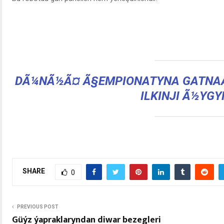
DÃ¼NÃ½Ã¤ Ã§EMPIONATYNA GATNA
ILKINJI Ã½YG
SHARE
0
PREVIOUS POST
Güýz ýapraklaryndan diwar bezegleri