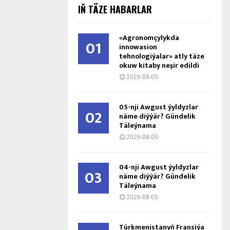
IŇ TÄZE HABARLAR
«Agronomçylykda
01
innowasion
tehnologiýalar» atly täze
okuw kitaby neşir edildi
2026-08-05
05-nji Awgust ýyldyzlar
02
näme diýýär? Gündelik
Täleýnama
2026-08-05
04-nji Awgust ýyldyzlar
03
näme diýýär? Gündelik
Täleýnama
2026-08-05
Türkmenistanyň Fransiýa