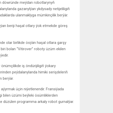
ýän döwründe meýdan robotlarynyň
alanylanda gazanylýan ykdysady netijeliligiň
udaklarda ulanmaklyga mümkinçilik berýär.
yýan beriji haşal otlary ýok etmekde göreş
de olar birlikde ösýän haşal otlara garşy
iri bolan “Vitirover” roboty üzüm ekilen
ýedir.
önümçilikde iş öndürijiligiň ýokary
rinden peýdalanylanda himiki serişdeleriň
 berýär.
 aýyrmak üçin niýetlenendir. Fransiýada
i bilen üzümi beýleki ösümliklerden
te düzülen programma arkaly robot gurnalýar.