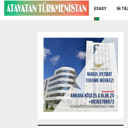
ESASY
IŇ T