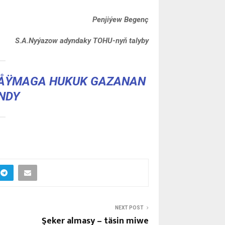
Penjiýew Begenç
S.A.Nyýazow adyndaky TOHU-nyň talyby
ÅŸMAGA HUKUK GAZANAN
YNDY
NEXT POST
Şeker almasy – täsin miwe