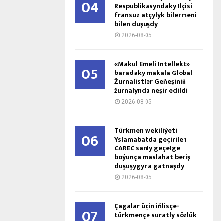
04
Respublikasyndaky Ilçisi
fransuz atçylyk bilermeni
bilen duşuşdy
2026-08-05
«Makul Emeli Intellekt»
05
baradaky makala Global
Žurnalistler Geňeşiniň
žurnalynda neşir edildi
2026-08-05
Türkmen wekiliýeti
06
Yslamabatda geçirilen
CAREC sanly geçelge
boýunça maslahat beriş
duşuşygyna gatnaşdy
2026-08-05
Çagalar üçin iňlisçe-
07
türkmençe suratly sözlük