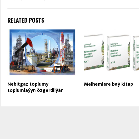
RELATED POSTS
Nebitgaz toplumy
Mel­hemlere baý ki­tap
toplumlaýyn özgerdilýär