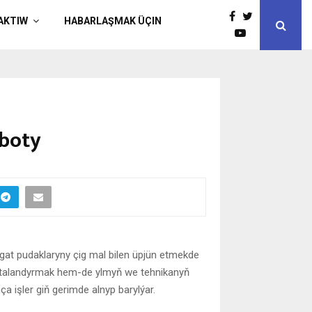
AKTIW
HABARLAŞMAK ÜÇIN
oboty
gat pudaklaryny çig mal bilen üpjün etmekde
talandyrmak hem-de ylmyň we tehnikanyň
 işler giň gerimde alnyp barylýar.