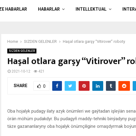
ÄZE HABARLAR
HABARLAR
INTELLEKTUAL
INTER
Home
SIZDEN GELENLER
Haşal otlara garşy “Vitirover” roboty
SIZDEN GELENLER
Haşal otlara garşy “Vitirover” r
2021-10-12
421
SHARE
0
Oba hojalyk pudagy ilaty azyk önümleri we gaýtadan işleýän sena
örän möhüm pudakdyr. Bu pudagyň maddy-tehniki binýadyny pug
täze gazananlaryny oba hojalyk önümçiligine ornaşdyrmak boýunça