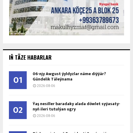
IŇ TÄZE HABARLAR
06-njy Awgust ýyldyzlar näme diýýär?
01
Gündelik Täleýnama
2026-08-06
Ýaş ne­sil­ler ba­ra­da­ky ala­da döw­let sy­ýa­sa­ty­
02
nyň ile­ri tu­tul­ýan ug­ry
2026-08-06