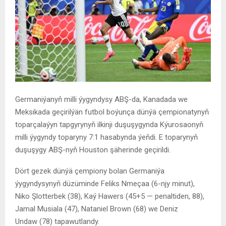
Germaniýanyň milli ýygyndysy
ABŞ-da, Kanadada we
Meksikada geçirilýän futbol boýunça dünýä çempionatynyň
toparçalaýyn tapgyrynyň ilkinji duşuşygynda
Kýurosaonyň
milli ýygyndy
toparyny 7:1 hasabynda ýeňdi. E toparynyň
duşuşygy ABŞ-nyň
Houston
şäherinde geçirildi.
Dört gezek dünýä çempiony bolan Germaniýa
ýygyndysynyň düzüminde
Feliks Nmeçaa
(6-njy minut),
Niko Şlotterbek
(38),
Kaý Hawers
(45+5 — penaltiden, 88),
Jamal Musiala
(47),
Nataniel Brown
(68) we
Deniz
Undaw
(78) tapawutlandy.