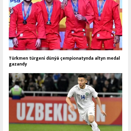
Türkmen türgeni dünýä çempionatynda altyn medal
gazandy