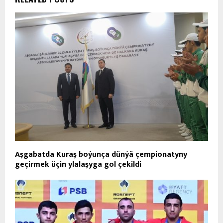
Aşgabatda Kuraş boýunça dünýä çempionatyny
geçirmek üçin ylalaşyga gol çekildi