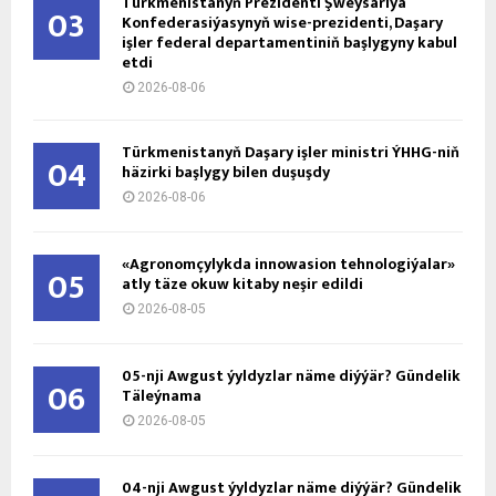
Türkmenistanyň Prezidenti Şweýsariýa
03
Konfederasiýasynyň wise-prezidenti, Daşary
işler federal departamentiniň başlygyny kabul
etdi
2026-08-06
Türkmenistanyň Daşary işler ministri ÝHHG-niň
04
häzirki başlygy bilen duşuşdy
2026-08-06
«Agronomçylykda innowasion tehnologiýalar»
05
atly täze okuw kitaby neşir edildi
2026-08-05
05-nji Awgust ýyldyzlar näme diýýär? Gündelik
06
Täleýnama
2026-08-05
04-nji Awgust ýyldyzlar näme diýýär? Gündelik