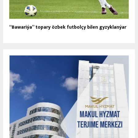
“Bawariýa” topary özbek futbolçy bilen gyzyklanýar