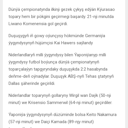
Dünýä çempionatynda ilkinji gezek çykyş edýän Kýurasao
topary hem bir pökgini geçirmegi başardy. 21-nji minutda
Liwano Komenensia
gol geçirdi.
Duşuşygyň iň gowy oýunçysy hökmünde Germaniýa
ýygyndysynyň hüjümçisi
Kai Hawers
saýlandy
Niderlandlaryň milli ýygyndysy
bilen Ýaponiýanyp
milli
ýygyndysy
futbol boýunça dünýä çempionatynyň
toparçalaýyn tapgyryndaky duşuşykda 2:2 hasabynda
deňme-deň oýnadylar. Duşuşyk ABŞ-nyň Tehas ştatynyň
Dallas
şäherinde geçirildi.
Niderlandlar toparynyň gollaryny W
irgil wan Daýk
(50-nji
minut) we
Krisensio Sammerwil
(64-nji minut) geçirdiler.
Ýaponiýa ýygyndysynyň düzüminde bolsa
Keito Nakamura
(57-nji minut) we
Daiçi Kamada
(89-njy minut)