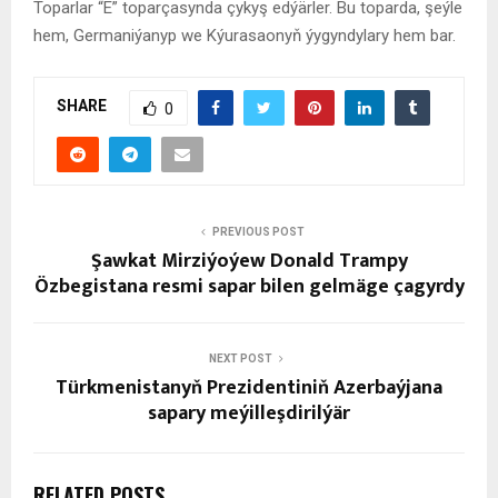
Toparlar “E” toparçasynda çykyş edýärler. Bu toparda, şeýle
hem,
Germaniýanyp
we Kýurasaonyň ýygyndylary hem bar.
SHARE
0
PREVIOUS POST
Şawkat Mirziýoýew Donald Trampy
Özbegistana resmi sapar bilen gelmäge çagyrdy
NEXT POST
Türkmenistanyň Prezidentiniň Azerbaýjana
sapary meýilleşdirilýär
RELATED POSTS