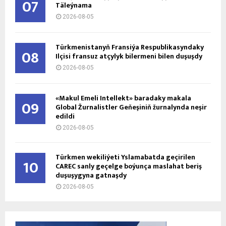
07
Täleýnama
2026-08-05
Türkmenistanyň Fransiýa Respublikasyndaky
08
Ilçisi fransuz atçylyk bilermeni bilen duşuşdy
2026-08-05
«Makul Emeli Intellekt» baradaky makala
09
Global Žurnalistler Geňeşiniň žurnalynda neşir
edildi
2026-08-05
Türkmen wekiliýeti Yslamabatda geçirilen
10
CAREC sanly geçelge boýunça maslahat beriş
duşuşygyna gatnaşdy
2026-08-05