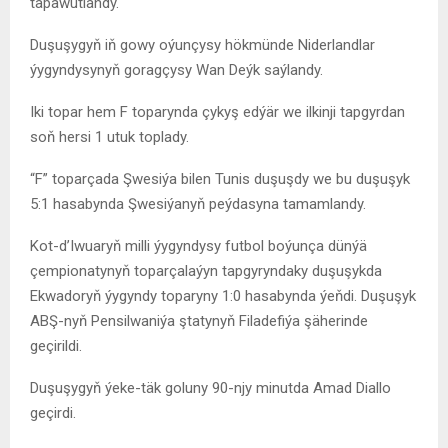
tapawutlandy.
Duşuşygyň iň gowy oýunçysy hökmünde Niderlandlar
ýygyndysynyň goragçysy
Wan Deýk
saýlandy.
Iki topar hem F toparynda çykyş edýär we ilkinji tapgyrdan
soň hersi 1 utuk toplady.
“F” toparçada Şwesiýa bilen Tunis duşuşdy we bu duşuşyk
5:1 hasabynda Şwesiýanyň peýdasyna tamamlandy.
Kot-d’Iwuaryň milli ýygyndysy futbol boýunça dünýä
çempionatynyň toparçalaýyn tapgyryndaky duşuşykda
Ekwadoryň ýygyndy
toparyny 1:0 hasabynda ýeňdi. Duşuşyk
ABŞ-nyň Pensilwaniýa ştatynyň F
iladefiýa
şäherinde
geçirildi.
Duşuşygyň ýeke-täk goluny 90-njy minutda
Amad Diallo
geçirdi.