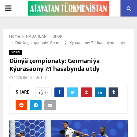
PRIMARY
MENU
Home
HABARLAR
SPORT
Dünýä çempionaty: Germaniýa Kýurasaony 7:1 hasabynda utdy
SPORT
Dünýä çempionaty: Germaniýa
Kýurasaony 7:1 hasabynda utdy
2026-06-15
147
SHARE
0