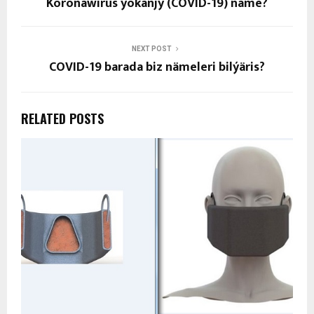
Koronawirus ýokanjy (COVID-19) näme?
NEXT POST
COVID-19 barada biz nämeleri bilýäris?
RELATED POSTS