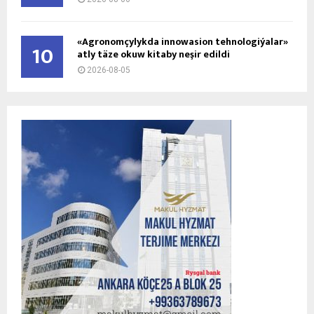
«Agronomçylykda innowasion tehnologiýalar»
10
atly täze okuw kitaby neşir edildi
2026-08-05