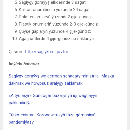
Saglygy goraýyş elliklerinde 8 sagat;
Karton önümleriniň ýüzünde 24 sagat;
Polat enjamlaryň ýüzünde2 gije-gündiz;
Plastik önümleriň ýüzünde 2-3 gije-gündiz;
Çüýşe gaplaryň ýüzünde 4 gije-gündiz;
Agaç üstlerde 4 gije-gündizläp saklanýar.
Çeşme :
http://saglykhm.gov.tm
beýleki habarlar
Saglygy goraýyş we derman senagaty ministrligi: Maska
dakmak we howpsuz aralygy saklamak
«Altyn asyr» Gündogar bazarynyň işi wagtlaýyn
çäklendirilýär
Türkmenistan: Koronawirusyň täze görnüşiniň
pandemiýasy