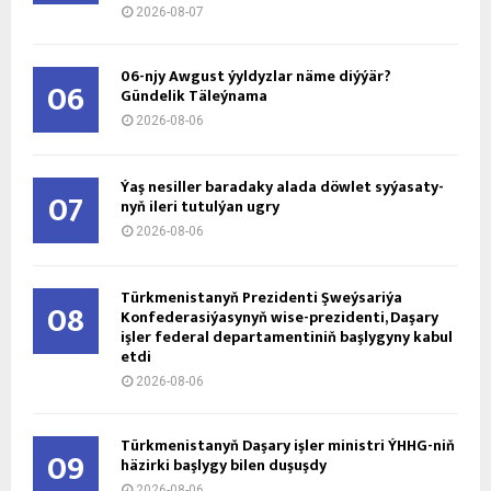
2026-08-07
06-njy Awgust ýyldyzlar näme diýýär?
06
Gündelik Täleýnama
2026-08-06
Ýaş ne­sil­ler ba­ra­da­ky ala­da döw­let sy­ýa­sa­ty­
07
nyň ile­ri tu­tul­ýan ug­ry
2026-08-06
Türkmenistanyň Prezidenti Şweýsariýa
08
Konfederasiýasynyň wise-prezidenti, Daşary
işler federal departamentiniň başlygyny kabul
etdi
2026-08-06
Türkmenistanyň Daşary işler ministri ÝHHG-niň
09
häzirki başlygy bilen duşuşdy
2026-08-06