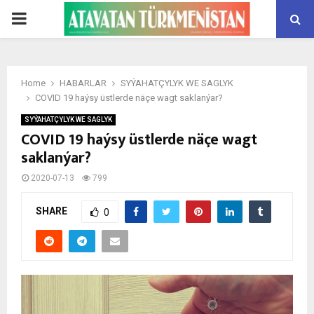
PRIMARY
MENU
Home
HABARLAR
SYÝAHATÇYLYK WE SAGLYK
COVID 19 haýsy üstlerde näçe wagt saklanýar?
SYÝAHATÇYLYK WE SAGLYK
COVID 19 haýsy üstlerde näçe wagt
saklanýar?
2020-07-13
799
SHARE
0