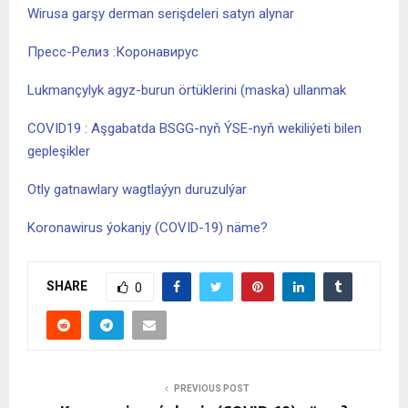
Wirusa garşy derman serişdeleri satyn alynar
Пресс-Релиз :Коронавирус
Lukmançylyk agyz-burun örtüklerini (maska) ullanmak
COVID19 : Aşgabatda BSGG-nyň ÝSE-nyň wekiliýeti bilen
gepleşikler
Otly gatnawlary wagtlaýyn duruzulýar
Koronawirus ýokanjy (COVID-19) näme?
SHARE
0
PREVIOUS POST