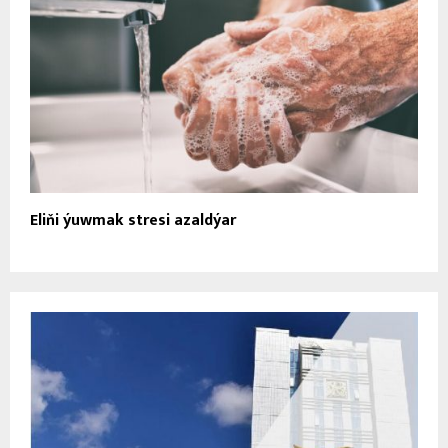
Eliňi ýuwmak stresi azaldýar