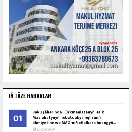
IŇ TÄZE HABARLAR
Baku şäherinde Türkmenistanyň Halk
01
Maslahatynyň nobatdaky mejlisiniň
ähmiýetine we BMG-niň «Halkara hukugyň...
2026-08-08