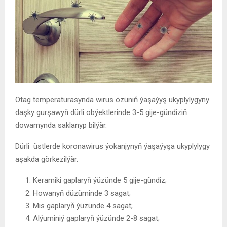
Otag temperaturasynda wirus özüniň ýaşaýyş ukyplylygyny
daşky gurşawyň dürli obýektlerinde 3-5 gije-gündiziň
dowamynda saklanyp bilýär.
Dürli üstlerde koronawirus ýokanjynyň ýaşaýyşa ukyplylygy
aşakda görkezilýär.
Keramiki gaplaryň ýüzünde 5 gije-gündiz;
Howanyň düzüminde 3 sagat;
Mis gaplaryň ýüzünde 4 sagat;
Alýuminiý gaplaryň ýüzünde 2-8 sagat;