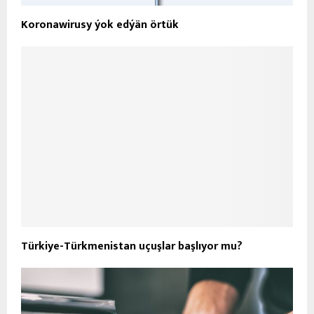
Koronawirusy ýok edýän örtük
Türkiye-Türkmenistan uçuşlar başlıyor mu?