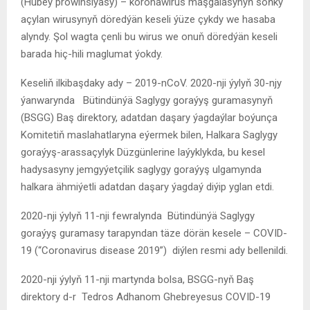
(Hubeý prowinsiýasy) – koronawirus maşgalasynyň soňky
açylan wirusynyň döredýän keseli ýüze çykdy we hasaba
alyndy. Şol wagta çenli bu wirus we onuň döredýän keseli
barada hiç-hili maglumat ýokdy.
Keseliň ilkibaşdaky ady – 2019-nСoV. 2020-nji ýylyň 30-njy
ýanwarynda Bütindünýä Saglygy goraýyş guramasynyň
(BSGG) Baş direktory, adatdan daşary ýagdaýlar boýunça
Komitetiň maslahatlaryna eýermek bilen, Halkara Saglygy
goraýyş-arassaçylyk Düzgünlerine laýyklykda, bu kesel
hadysasyny jemgyýetçilik saglygy goraýyş ulgamynda
halkara ähmiýetli adatdan daşary ýagdaý diýip yglan etdi.
2020-nji ýylyň 11-nji fewralynda Bütindünýä Saglygy
goraýyş guramasy tarapyndan täze dörän kesele – COVID-
19 (“Coronavirus disease 2019”) diýlen resmi ady bellenildi.
2020-nji ýylyň 11-nji martynda bolsa, BSGG-nyň Baş
direktory d-r Tedros Adhanom Ghebreyesus COVID-19