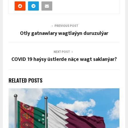
PREVIOUS POST
Otly gatnawlary wagtlaýyn duruzulýar
NEXT POST
COVID 19 haýsy üstlerde näçe wagt saklanýar?
RELATED POSTS