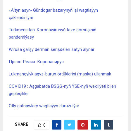
«Altyn asyr» Gündogar bazarynyň işi wagtlaýyn
çäklendirilýär
Türkmenistan: Koronawirusyň täze görnüşiniň
pandemiýasy
Wirusa garşy derman serişdeleri satyn alynar
Пресс-Релиз :Коронавирус
Lukmançylyk agyz-burun örtüklerini (maska) ullanmak
COVID19 : Aşgabatda BSGG-nyň ÝSE-nyň wekiliýeti bilen
gepleşikler
Otly gatnawlary wagtlaýyn duruzulýar
SHARE
0