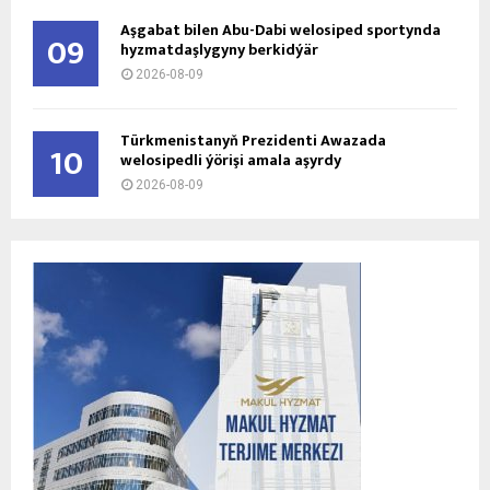
Aşgabat bilen Abu-Dabi welosiped sportynda
09
hyzmatdaşlygyny berkidýär
2026-08-09
Türkmenistanyň Prezidenti Awazada
10
welosipedli ýörişi amala aşyrdy
2026-08-09