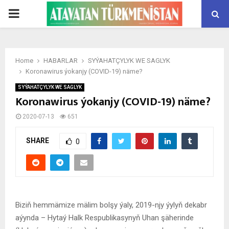
PRIMARY
MENU
Home
HABARLAR
SYÝAHATÇYLYK WE SAGLYK
Koronawirus ýokanjy (COVID-19) näme?
SYÝAHATÇYLYK WE SAGLYK
Koronawirus ýokanjy (COVID-19) näme?
2020-07-13
651
SHARE
0
Biziň hemmämize mälim bolşy ýaly, 2019-njy ýylyň dekabr
aýynda – Hytaý Halk Respublikasynyň Uhan şäherinde