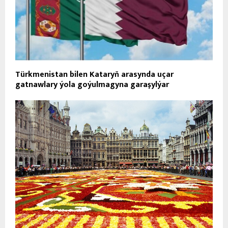
Türkmenistan bilen Kataryň arasynda uçar
gatnawlary ýola goýulmagyna garaşylýar