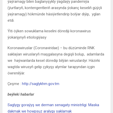
ýaýramagy bilen baglanyşykly ýagdaýy pandemiýa
(ýurtlaryň, kontengentleriň arasynda ýokanç keseliň güýçli
ýaýramagy) hökmünde häsiýetlendirip bolýar diýip, yglan
etdi.
Ýiti öýken sowuklama keselini dörediji koronawirus
ýokanjynyň etiologiýasy
Koronawiruslar (Coronaviridae) – bu düzüminde RNK
saklaýan wiruslaryň maşgalasyna degişli bolup, adamlarda
we haýwanlarda kesel döredip bilýän wiruslardyr. Häzirki
wagtda wirusyň gelip çykyşy alymlar tarapyndan içgin
öwrenilýär.
Çeşme :
http://saglykhm.gov.tm
beýleki habarlar
Saglygy goraýyş we derman senagaty ministrligi: Maska
dakmak we howpsuz aralygy saklamak