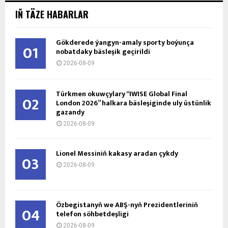
IŇ TÄZE HABARLAR
Gökderede ýangyn-amaly sporty boýunça
01
nobatdaky bäsleşik geçirildi
2026-08-09
Türkmen okuwçylary “IWISE Global Final
02
London 2026” halkara bäsleşiginde uly üstünlik
gazandy
2026-08-09
Lionel Messiniň kakasy aradan çykdy
03
2026-08-09
Özbegistanyň we ABŞ-nyň Prezidentleriniň
04
telefon söhbetdeşligi
2026-08-09