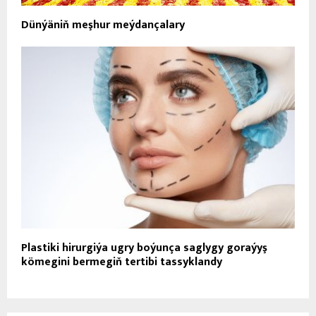
Dünýäniň meşhur meýdançalary
Plastiki hirurgiýa ugry boýunça saglygy goraýyş
kömegini bermegiň tertibi tassyklandy