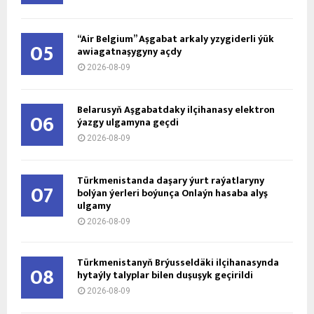
“Air Belgium” Aşgabat arkaly yzygiderli ýük
05
awiagatnaşygyny açdy
2026-08-09
Belarusyň Aşgabatdaky ilçihanasy elektron
06
ýazgy ulgamyna geçdi
2026-08-09
Türkmenistanda daşary ýurt raýatlaryny
07
bolýan ýerleri boýunça Onlaýn hasaba alyş
ulgamy
2026-08-09
Türkmenistanyň Brýusseldäki ilçihanasynda
08
hytaýly talyplar bilen duşuşyk geçirildi
2026-08-09