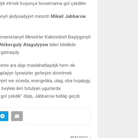
k etmek boýunça teswirnama gol çekdiler.
anyň ykdysadyýet ministri
Mikail Jabbarow
menistanyň Ministrler Kabinetiniň Başlygynyň
Nökerguly Atagulyýew
bilen bilelikde
 gatnaşdy.
erini ara alyp maslahatlaşdyk hem-de
raplaýyn Işewürler geňeşini döretmek
ýet we söwda, energetika, ulag, oba hojalygy,
leki ileri tutulýan ugurlarda
l çekdik” diýip, Jabbarow belläp geçdi.
NEXT POST