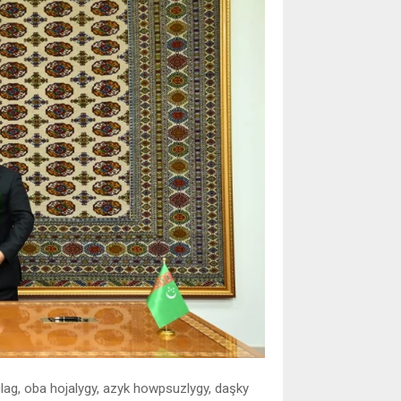
lag, oba hojalygy, azyk howpsuzlygy, daşky