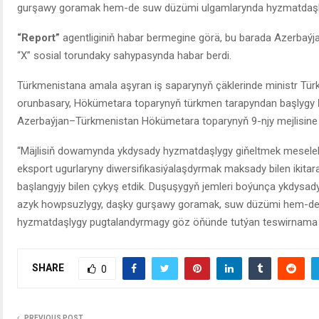
gurşawy goramak hem-de suw düzümi ulgamlarynda hyzmatdaşly
“Report”
agentliginiň habar bermegine görä, bu barada Azerbaýj
“X” sosial torundaky sahypasynda habar berdi.
Türkmenistana amala aşyran iş saparynyň çäklerinde ministr Türk
orunbasary, Hökümetara toparynyň türkmen tarapyndan başlygy
Azerbaýjan–Türkmenistan Hökümetara toparynyň 9-njy mejlisine
“Mäjlisiň dowamynda ykdysady hyzmatdaşlygy giňeltmek meselel
eksport ugurlaryny diwersifikasiýalaşdyrmak maksady bilen ikita
başlangyjy bilen çykyş etdik. Duşuşygyň jemleri boýunça ykdysady
azyk howpsuzlygy, daşky gurşawy goramak, suw düzümi hem-de beý
hyzmatdaşlygy pugtalandyrmagy göz öňünde tutýan teswirnama go
SHARE
0
PREVIOUS POST