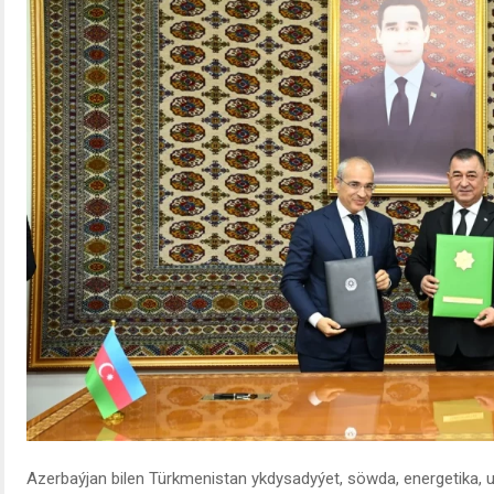
Azerbaýjan bilen Türkmenistan ykdysadyýet, söwda, energetika, u