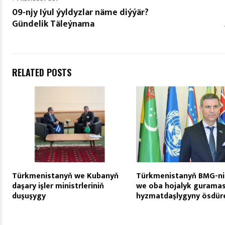
09-njy Iýul ýyldyzlar näme diýýär?
Gündelik Täleýnama
RELATED POSTS
Türkmenistanyň we Kubanyň
Türkmenistanyň BMG-ni
daşary işler ministrleriniň
we oba hojalyk guramas
duşuşygy
hyzmatdaşlygyny ösdür