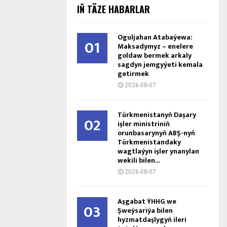
IŇ TÄZE HABARLAR
Oguljahan Atabaýewa:
01
Maksadymyz – enelere
goldaw bermek arkaly
sagdyn jemgyýeti kemala
getirmek
2026-08-07
Türkmenistanyň Daşary
02
işler ministriniň
orunbasarynyň ABŞ-nyň
Türkmenistandaky
wagtlaýyn işler ynanylan
wekili bilen...
2026-08-07
Aşgabat ÝHHG we
03
Şweýsariýa bilen
hyzmatdaşlygyň ileri