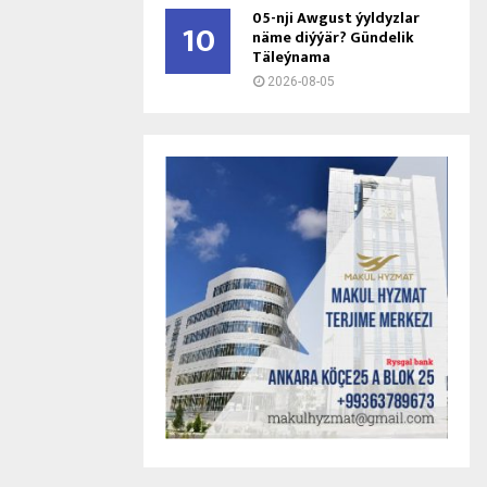
05-nji Awgust ýyldyzlar
10
näme diýýär? Gündelik
Täleýnama
2026-08-05