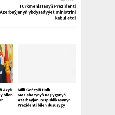
Türkmenistanyň Prezidenti
Azerbaýjanyň ykdysadyýet ministrini
kabul etdi
ň Azyk
Milli Geňeşiň Halk
y bilen
Maslahatynyň Başlygynyň
er
Azerbaýjan Respublikasynyň
Prezidenti bilen duşuşygy