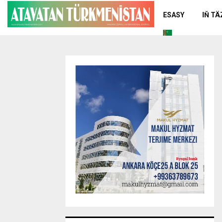
ESASY
IŇ T