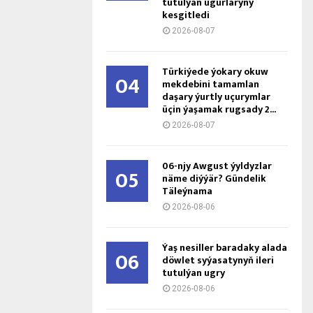
tutulýan ugurlaryny
kesgitledi
2026-08-07
Türkiýede ýokary okuw
04
mekdebini tamamlan
daşary ýurtly uçurymlar
üçin ýaşamak rugsady 2...
2026-08-07
06-njy Awgust ýyldyzlar
05
näme diýýär? Gündelik
Täleýnama
2026-08-06
Ýaş ne­sil­ler ba­ra­da­ky ala­da
06
döw­let sy­ýa­sa­ty­nyň ile­ri
tu­tul­ýan ug­ry
2026-08-06