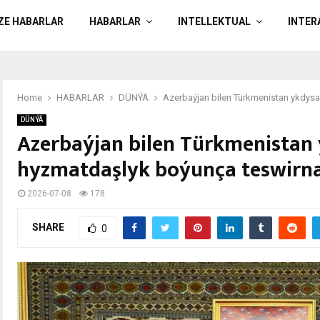
ÄZE HABARLAR
HABARLAR
INTELLEKTUAL
INTER
Home
HABARLAR
DÜNÝÄ
Azerbaýjan bilen Türkmenistan ykdys
DÜNÝÄ
Azerbaýjan bilen Türkmenistan
hyzmatdaşlyk boýunça teswirna
2026-07-08
178
SHARE
0