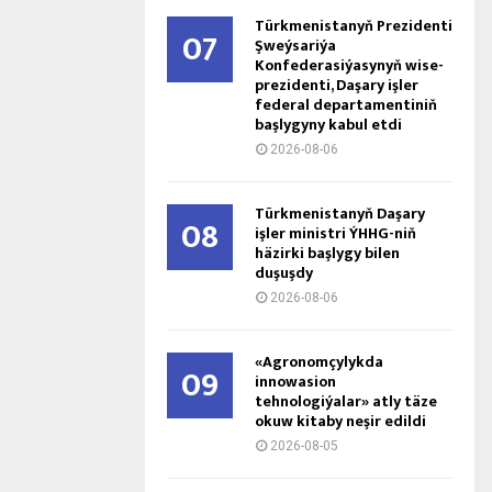
Türkmenistanyň Prezidenti
07
Şweýsariýa
Konfederasiýasynyň wise-
prezidenti, Daşary işler
federal departamentiniň
başlygyny kabul etdi
2026-08-06
Türkmenistanyň Daşary
08
işler ministri ÝHHG-niň
häzirki başlygy bilen
duşuşdy
2026-08-06
«Agronomçylykda
09
innowasion
tehnologiýalar» atly täze
okuw kitaby neşir edildi
2026-08-05