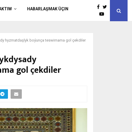
AKTIW
HABARLAŞMAK ÜÇIN
ady hyzmatdaşlyk boýunça teswirnama gol çekdiler
 ykdysady
ma gol çekdiler