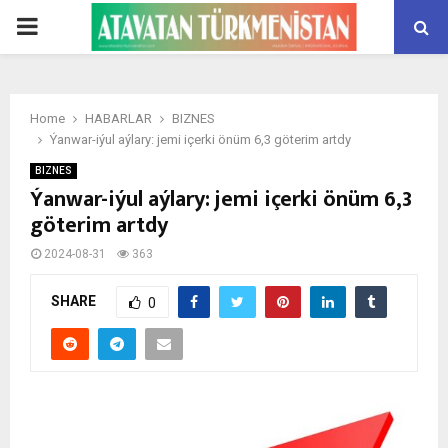
PRIMARY
MENU
Home
HABARLAR
BIZNES
Ýanwar-iýul aýlary: jemi içerki önüm 6,3 göterim artdy
BIZNES
Ýanwar-iýul aýlary: jemi içerki önüm 6,3
göterim artdy
2024-08-31
363
SHARE
0