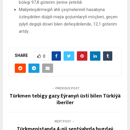
bölegi 97,8 göterim ýerine ýetirildi.
Maliýeleşdirmegiň ähli çeşmeleriniň hasabyna
özleşdirilen düýpli maýa goýumlaryň möçberi, geçen
ýylyň degişli döwri bilen deňeşdirilende, 12,1 göterim
artdy.
SHARE
0
PREVIOUS POST
Türkmen tebigy gazy Eýranyň üsti bilen Türkiýä
iberiler
NEXT POST
Türkmenistanda 4-nji sentýabrda bugdaý