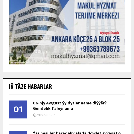
IŇ TÄZE HABARLAR
06-njy Awgust ýyldyzlar näme diýýär?
01
Gündelik Täleýnama
2026-08-06
Ýaş ne­sil­ler ba­ra­da­ky ala­da döw­let sy­ýa­sa­ty­