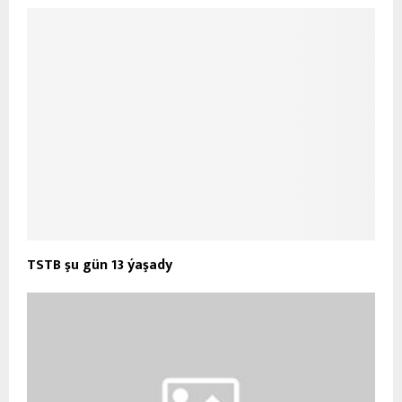
TSTB şu gün 13 ýaşady