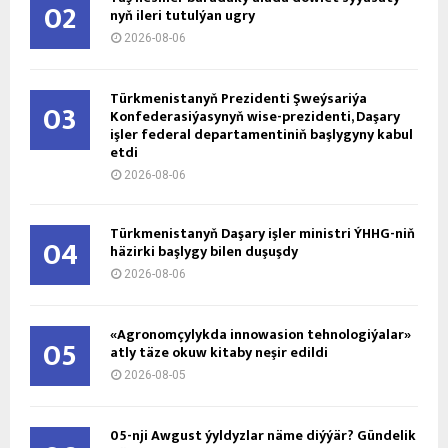
02
nyň ile­ri tu­tul­ýan ug­ry
2026-08-06
Türkmenistanyň Prezidenti Şweýsariýa
03
Konfederasiýasynyň wise-prezidenti, Daşary
işler federal departamentiniň başlygyny kabul
etdi
2026-08-06
Türkmenistanyň Daşary işler ministri ÝHHG-niň
04
häzirki başlygy bilen duşuşdy
2026-08-06
«Agronomçylykda innowasion tehnologiýalar»
05
atly täze okuw kitaby neşir edildi
2026-08-05
05-nji Awgust ýyldyzlar näme diýýär? Gündelik