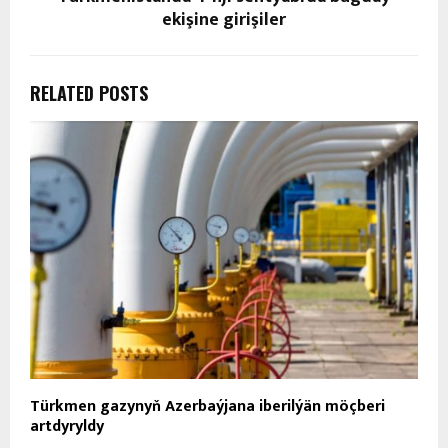
ekişine girişiler
RELATED POSTS
Türkmen gazynyň Azerbaýjana iberilýän möçberi
artdyryldy