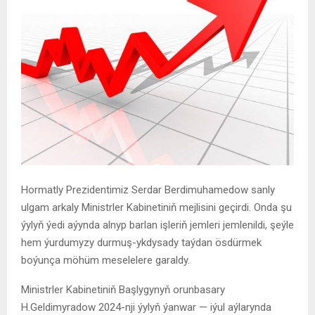
Hormatly Prezidentimiz Serdar Berdimuhamedow sanly
ulgam arkaly Ministrler Kabinetiniň mejlisini geçirdi. Onda şu
ýylyň ýedi aýynda alnyp barlan işleriň jemleri jemlenildi, şeýle
hem ýurdumyzy durmuş-ykdysady taýdan ösdürmek
boýunça möhüm meselelere garaldy.
Ministrler Kabinetiniň Başlygynyň orunbasary
H.Geldimyradow 2024-nji ýylyň ýanwar — iýul aýlarynda