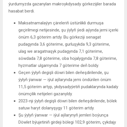
ýurdumyzda gazanylan makroykdysady görkezijiler barada
hasabat berdi.
Maksatnamalaýyn çäreleriň üstünlikli durmuşa
geçirilmegi netijesinde, şu ýylyň ýedi aýynda jemi içerki
önüm 6,3 göterim artdy. Bu görkeziji senagat
pudagynda 3,6 göterime, gurluşykda 9,3 göterime,
ulag we aragatnaşyk pudagynda 7,1 göterime,
söwdada 7,8 göterime, oba hojalygynda 7,8 göterime,
hyzmatlar ulgamynda 7 göterime deň boldy.
Geçen ýylyň degişli döwri bilen deňeşdirilende, şu
ýylyň ýanwar — iýul aýlarynda jemi öndürilen önüm
11,5 göterim artyp, ykdysadyýetiň pudaklarynda kadaly
önümçilik netijeleri gazanyldy.
2023-nji ýylyň degişli döwri bilen deňeşdirilende, bölek
satuw haryt dolanyşygy 11 göterim artdy.
Şu ýylyň ýanwar — iýul aýlarynyň jemleri boýunça
Döwlet býujetiniň girdeji bölegi 102,9 göterim, çykdajy