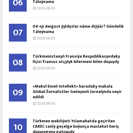
06
Täleýnama
2026-08-05
04-nji Awgust ýyldyzlar näme diýýär? Gündelik
07
Täleýnama
2026-08-05
Türkmenistanyň Fransiýa Respublikasyndaky
08
Ilçisi fransuz atçylyk bilermeni bilen duşuşdy
2026-08-05
«Makul Emeli Intellekt» baradaky makala
09
Global Žurnalistler Geňeşiniň žurnalynda neşir
edildi
2026-08-05
Türkmen wekiliýeti Yslamabatda geçirilen
10
CAREC sanly geçelge boýunça maslahat beriş
duşuşygyna gatnaşdy