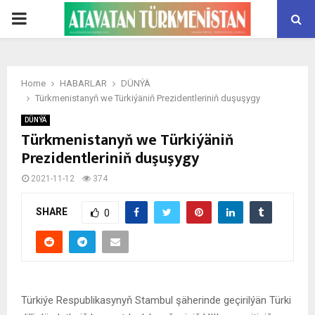
PRIMARY
MENU
Home
HABARLAR
DÜNÝÄ
Türkmenistanyň we Türkiýäniň Prezidentleriniň duşuşygy
DÜNÝÄ
Türkmenistanyň we Türkiýäniň
Prezidentleriniň duşuşygy
2021-11-12
374
SHARE
0
Türkiýe Respublikasynyň Stambul şäherinde geçirilýän Türki