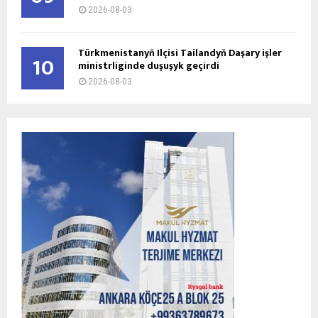
2026-08-03
Türkmenistanyň Ilçisi Tailandyň Daşary işler
10
ministrliginde duşuşyk geçirdi
2026-08-03