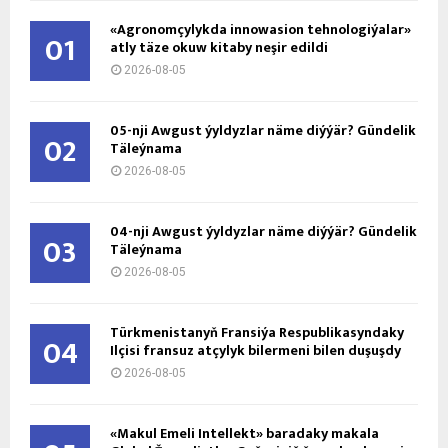
«Agronomçylykda innowasion tehnologiýalar»
01
atly täze okuw kitaby neşir edildi
2026-08-05
05-nji Awgust ýyldyzlar näme diýýär? Gündelik
02
Täleýnama
2026-08-05
04-nji Awgust ýyldyzlar näme diýýär? Gündelik
03
Täleýnama
2026-08-05
Türkmenistanyň Fransiýa Respublikasyndaky
04
Ilçisi fransuz atçylyk bilermeni bilen duşuşdy
2026-08-05
«Makul Emeli Intellekt» baradaky makala