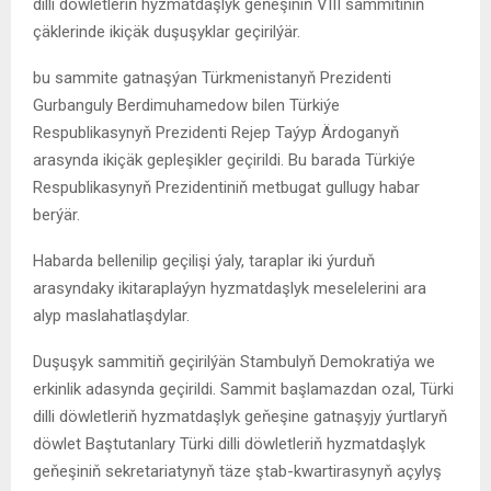
dilli döwletleriň hyzmatdaşlyk geňeşiniň VIII sammitiniň
çäklerinde ikiçäk duşuşyklar geçirilýär.
bu sammite gatnaşýan Türkmenistanyň Prezidenti
Gurbanguly Berdimuhamedow bilen Türkiýe
Respublikasynyň Prezidenti Rejep Taýyp Ärdoganyň
arasynda ikiçäk gepleşikler geçirildi. Bu barada Türkiýe
Respublikasynyň Prezidentiniň metbugat gullugy habar
berýär.
Habarda bellenilip geçilişi ýaly, taraplar iki ýurduň
arasyndaky ikitaraplaýyn hyzmatdaşlyk meselelerini ara
alyp maslahatlaşdylar.
Duşuşyk sammitiň geçirilýän Stambulyň Demokratiýa we
erkinlik adasynda geçirildi. Sammit başlamazdan ozal, Türki
dilli döwletleriň hyzmatdaşlyk geňeşine gatnaşyjy ýurtlaryň
döwlet Baştutanlary Türki dilli döwletleriň hyzmatdaşlyk
geňeşiniň sekretariatynyň täze ştab-kwartirasynyň açylyş