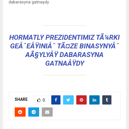
dabarasyna gatnaşdy.
HORMATLY PREZIDENTIMIZ TÃ¼RKI
GEÅˆEÅŸINIÅˆ TÃ¤ZE BINASYNYÅˆ
AÃ§YLYÅŸ DABARASYNA
GATNAÅŸDY
SHARE
0