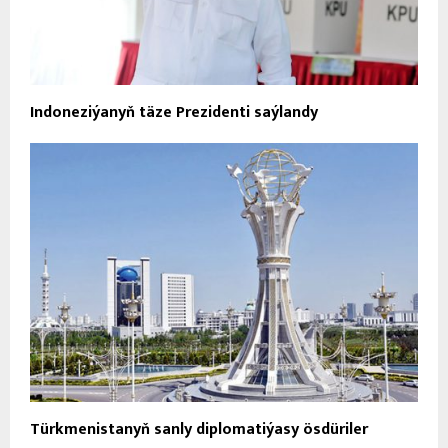
Indoneziýanyň täze Prezidenti saýlandy
Türkmenistanyň sanly diplomatiýasy ösdüriler