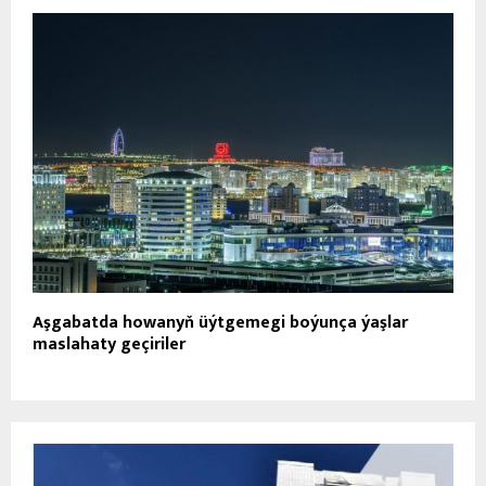
Aşgabatda howanyň üýtgemegi boýunça ýaşlar
maslahaty geçiriler