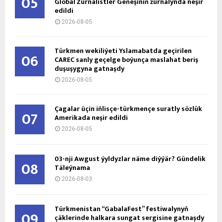
05
Global Žurnalistler Geňeşiniň žurnalynda neşir
edildi
2026-08-05
Türkmen wekiliýeti Yslamabatda geçirilen
06
CAREC sanly geçelge boýunça maslahat beriş
duşuşygyna gatnaşdy
2026-08-05
Çagalar üçin iňlisçe-türkmençe suratly sözlük
07
Amerikada neşir edildi
2026-08-05
03-nji Awgust ýyldyzlar näme diýýär? Gündelik
08
Täleýnama
2026-08-03
Türkmenistan “GabalaFest” festiwalynyň
09
çäklerinde halkara sungat sergisine gatnaşdy