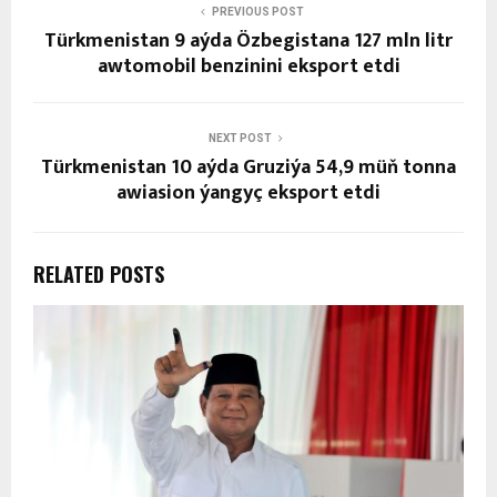
PREVIOUS POST
Türkmenistan 9 aýda Özbegistana 127 mln litr
awtomobil benzinini eksport etdi
NEXT POST
Türkmenistan 10 aýda Gruziýa 54,9 müň tonna
awiasion ýangyç eksport etdi
RELATED POSTS