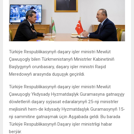
Türkiýe Respublikasynyň daşary işler ministri Mewlüt
Çawuşogly bilen Türkmenistanyň Ministrler Kabinetiniň
Başlygynyň orunbasary, daşary işler ministri Raşid
Meredowyň arasynda duşuşyk geçirildi.
Türkiýe Respublikasynyň daşary işler ministri Mewlüt
Çawuşogly Ykdysady Hyzmatdaşlyk Guramasyna gatnaşyjy
döwletleriň daşary syýasat edaralarynyň 25-nji ministrler
mejlisiniň hem-de kdysady Hyzmatdaşlyk Guramasynyň 15-
nji sammitine gatnaşmak üçin Aşgabada geldi. Bu barada
Türkiýe Respublikasynyň Daşary işler ministrligi habar
berýär.