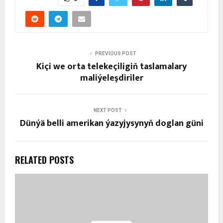
PREVIOUS POST
Kiçi we orta telekeçiligiň taslamalary
maliýeleşdiriler
NEXT POST
Dünýä belli amerikan ýazyjysynyň doglan güni
RELATED POSTS