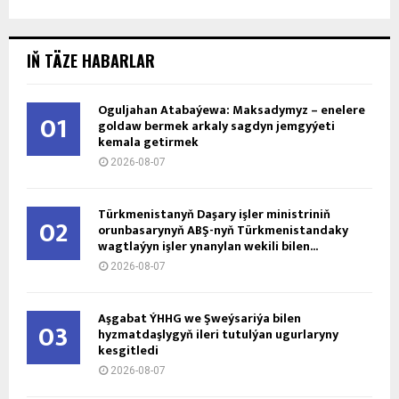
IŇ TÄZE HABARLAR
Oguljahan Atabaýewa: Maksadymyz – enelere
01
goldaw bermek arkaly sagdyn jemgyýeti
kemala getirmek
2026-08-07
Türkmenistanyň Daşary işler ministriniň
02
orunbasarynyň ABŞ-nyň Türkmenistandaky
wagtlaýyn işler ynanylan wekili bilen...
2026-08-07
Aşgabat ÝHHG we Şweýsariýa bilen
03
hyzmatdaşlygyň ileri tutulýan ugurlaryny
kesgitledi
2026-08-07