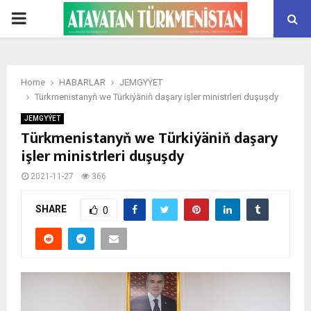
PRIMARY
MENU
Home
HABARLAR
JEMGYÝET
Türkmenistanyň we Türkiýäniň daşary işler ministrleri duşuşdy
JEMGYÝET
Türkmenistanyň we Türkiýäniň daşary
işler ministrleri duşuşdy
2021-11-27
366
SHARE
0