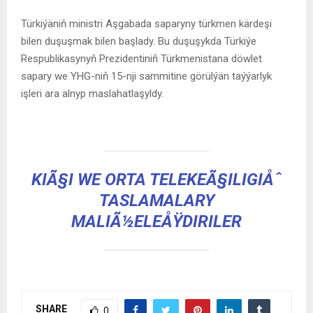
Türkiýäniň ministri Aşgabada saparyny türkmen kärdeşi
bilen duşuşmak bilen başlady. Bu duşuşykda Türkiýe
Respublikasynyň Prezidentiniň Türkmenistana döwlet
sapary we YHG-niň 15-nji sammitine görülýän taýýarlyk
işleri ara alnyp maslahatlaşyldy.
KIÃ§I WE ORTA TELEKEÃ§ILIGIÅˆ
TASLAMALARY
MALIÃ½ELEÅŸDIRILER
SHARE
0