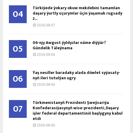
Türkiýede ýokary okuw mekdebini tamamlan
04
daşary ýurtly uçurymlar üçin ýaşamak rugsady
2...
2026-08-07
06-njy Awgust ýyldyzlar näme diýýär?
05
Gündelik Täleýnama
2026-08-06
Ýaş ne­sil­ler ba­ra­da­ky ala­da döw­let sy­ýa­sa­ty­
06
nyň ile­ri tu­tul­ýan ug­ry
2026-08-06
Türkmenistanyň Prezidenti Şweýsariýa
07
Konfederasiýasynyň wise-prezidenti, Daşary
işler federal departamentiniň başlygyny kabul
etdi
2026-08-06