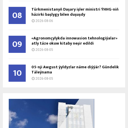
Türkmenistanyň Daşary işler ministri ÝHHG-niň
08
häzirki başlygy bilen duşuşdy
2026-08-06
«Agronomçylykda innowasion tehnologiýalar»
09
atly täze okuw kitaby neşir edildi
2026-08-05
05-nji Awgust ýyldyzlar näme diýýär? Gündelik
10
Täleýnama
2026-08-05