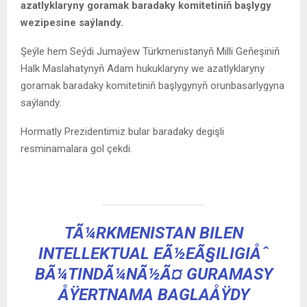
azatlyklaryny goramak baradaky komitetiniň başlygy
wezipesine saýlandy.
Şeýle hem Seýdi Jumaýew Türkmenistanyň Milli Geňeşiniň
Halk Maslahatynyň Adam hukuklaryny we azatlyklaryny
goramak baradaky komitetiniň başlygynyň orunbasarlygyna
saýlandy.
Hormatly Prezidentimiz bular baradaky degişli
resminamalara gol çekdi.
TÃ¼RKMENISTAN BILEN
INTELLEKTUAL EÃ½EÃ§ILIGIÅˆ
BÃ¼TINDÃ¼NÃ½Ã¤ GURAMASY
ÅŸERTNAMA BAGLAÅŸDY