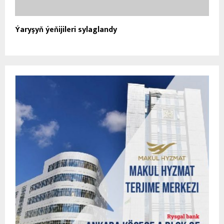
Ýaryşyň ýeňijileri sylaglandy