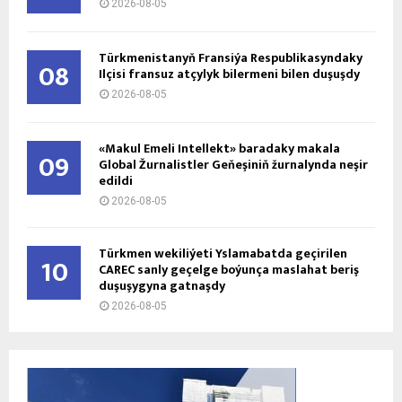
2026-08-05
Türkmenistanyň Fransiýa Respublikasyndaky
08
Ilçisi fransuz atçylyk bilermeni bilen duşuşdy
2026-08-05
«Makul Emeli Intellekt» baradaky makala
09
Global Žurnalistler Geňeşiniň žurnalynda neşir
edildi
2026-08-05
Türkmen wekiliýeti Yslamabatda geçirilen
10
CAREC sanly geçelge boýunça maslahat beriş
duşuşygyna gatnaşdy
2026-08-05