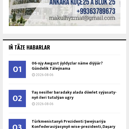
IŇ TÄZE HABARLAR
06-njy Awgust ýyldyzlar näme diýýär?
01
Gündelik Täleýnama
2026-08-06
Ýaş ne­sil­ler ba­ra­da­ky ala­da döw­let sy­ýa­sa­ty­
02
nyň ile­ri tu­tul­ýan ug­ry
2026-08-06
Türkmenistanyň Prezidenti Şweýsariýa
03
Konfederasiýasynyň wise-prezidenti, Daşary