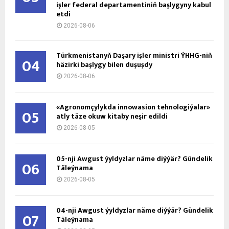
işler federal departamentiniň başlygyny kabul
etdi
2026-08-06
Türkmenistanyň Daşary işler ministri ÝHHG-niň
04
häzirki başlygy bilen duşuşdy
2026-08-06
«Agronomçylykda innowasion tehnologiýalar»
05
atly täze okuw kitaby neşir edildi
2026-08-05
05-nji Awgust ýyldyzlar näme diýýär? Gündelik
06
Täleýnama
2026-08-05
04-nji Awgust ýyldyzlar näme diýýär? Gündelik
07
Täleýnama