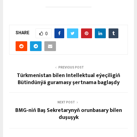
SHARE
0
PREVIOUS POST
Türkmenistan bilen Intellektual eýeçiligiň
Bütindünýä guramasy şertnama baglaşdy
NEXT POST
BMG-niň Baş Sekretarynyň orunbasary bilen
duşuşyk