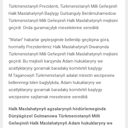
Türkmenistanyň Prezidenti, Türkmenistanyň Milli Geňeşiniň
Halk Maslahatynyň Başlygy Gurbanguly Berdimuhamedow
Türkmenistanyň Milli Geňeşiniň Halk Maslahatynyň mejlisini
geçirdi. Onda guramaçylyk meselelerine seredildi.
“Watan” habarlar gepleşiginde bellenilip geçilişina görä,
hormatly Prezidentimiz Halk Maslahatynyň Diwanynda
Türkmenistanyň Milli Geňeşiniň Halk Maslahatynyň mejlisini
geçirdi. Bu mejlisiň barşynda Adam hukuklaryny we
azatlyklaryny goramak baradaky komitetiň başlygy
M.Taganowyň Türkmenistanyň adalat ministri wezipesine
bellenmegi bilen baglylykda, Adam hukuklaryny we
azatlyklaryny goramak baradaky komitetiň başlygy
wezipesine saýlamak meselesine seredildi.
Halk Maslahatynyň agzalarynyň hödürlemeginde
Dünýägözel Gulmanowa Türkmenistanyň Milli
Geňeşiniň Halk Maslahatynyň Adam hukuklaryny we