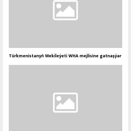
Türkmenistanyň Wekileýeti WHA mejlisine gatnaşýar