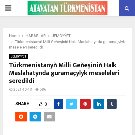
PRIMARY
MENU
Home
HABARLAR
JEMGYÝET
Türkmenistanyň Milli Geňeşiniň Halk Maslahatynda guramaçylyk
meseleleri seredildi
JEMGYÝET
Türkmenistanyň Milli Geňeşiniň Halk
Maslahatynda guramaçylyk meseleleri
seredildi
2021-10-13
586
SHARE
0