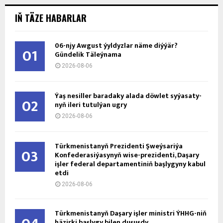
IŇ TÄZE HABARLAR
06-njy Awgust ýyldyzlar näme diýýär?
01
Gündelik Täleýnama
2026-08-06
Ýaş ne­sil­ler ba­ra­da­ky ala­da döw­let sy­ýa­sa­ty­
02
nyň ile­ri tu­tul­ýan ug­ry
2026-08-06
Türkmenistanyň Prezidenti Şweýsariýa
03
Konfederasiýasynyň wise-prezidenti, Daşary
işler federal departamentiniň başlygyny kabul
etdi
2026-08-06
Türkmenistanyň Daşary işler ministri ÝHHG-niň
häzirki başlygy bilen duşuşdy