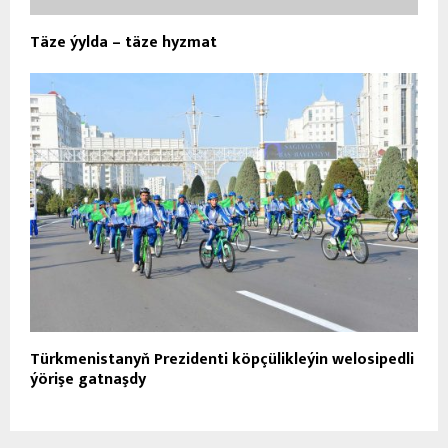
Täze ýylda – täze hyzmat
Türkmenistanyň Prezidenti köpçülikleýin welosipedli
ýörişe gatnaşdy