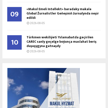
«Makul Emeli Intellekt» baradaky makala
09
Global Žurnalistler Geňeşiniň žurnalynda neşir
edildi
2026-08-05
Türkmen wekiliýeti Yslamabatda geçirilen
10
CAREC sanly geçelge boýunça maslahat beriş
duşuşygyna gatnaşdy
2026-08-05