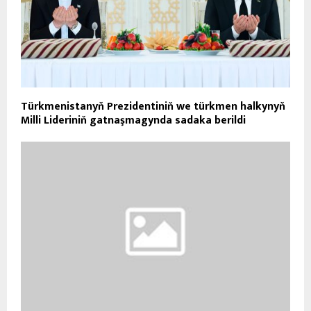
Türkmenistanyň Prezidentiniň we türkmen halkynyň
Milli Lideriniň gatnaşmagynda sadaka berildi