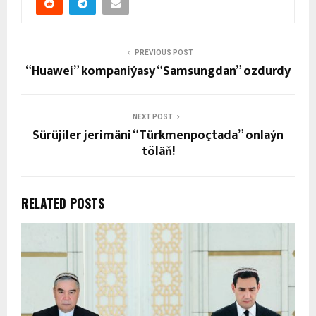
PREVIOUS POST
“Huawei” kompaniýasy “Samsungdan” ozdurdy
NEXT POST
Sürüjiler jerimäni “Türkmenpoçtada” onlaýn
töläň!
RELATED POSTS