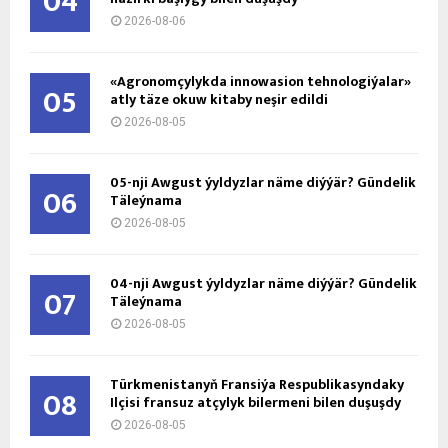
04
2026-08-06
«Agronomçylykda innowasion tehnologiýalar»
05
atly täze okuw kitaby neşir edildi
2026-08-05
05-nji Awgust ýyldyzlar näme diýýär? Gündelik
06
Täleýnama
2026-08-05
04-nji Awgust ýyldyzlar näme diýýär? Gündelik
07
Täleýnama
2026-08-05
Türkmenistanyň Fransiýa Respublikasyndaky
08
Ilçisi fransuz atçylyk bilermeni bilen duşuşdy
2026-08-05