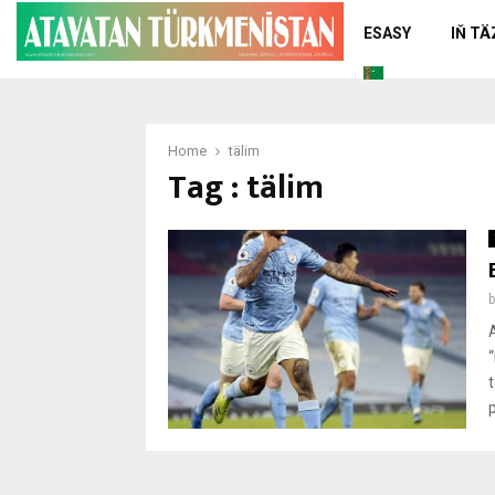
ESASY
IŇ T
Home
tälim
Tag : tälim