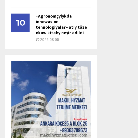
«Agronomçylykda
10
innowasion
tehnologiýalar» atly täze
okuw kitaby neşir edildi
2026-08-05