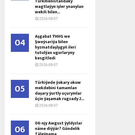
Türkmenistandaky
wagtlaýyn işler ynanylan
wekili bilen...
2026-08-07
Aşgabat ÝHHG we
04
Şweýsariýa bilen
hyzmatdaşlygyň ileri
tutulýan ugurlaryny
kesgitledi
2026-08-07
Türkiýede ýokary okuw
05
mekdebini tamamlan
daşary ýurtly uçurymlar
üçin ýaşamak rugsady 2...
2026-08-07
06-njy Awgust ýyldyzlar
06
näme diýýär? Gündelik
Täleýnama