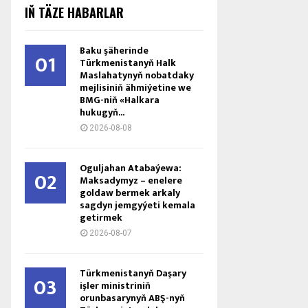
IŇ TÄZE HABARLAR
Baku şäherinde
01
Türkmenistanyň Halk
Maslahatynyň nobatdaky
mejlisiniň ähmiýetine we
BMG-niň «Halkara
hukugyň...
2026-08-08
Oguljahan Atabaýewa:
02
Maksadymyz – enelere
goldaw bermek arkaly
sagdyn jemgyýeti kemala
getirmek
2026-08-07
Türkmenistanyň Daşary
03
işler ministriniň
orunbasarynyň ABŞ-nyň