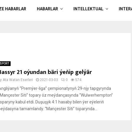
ÄZE HABARLAR
HABARLAR
INTELLEKTUAL
INTER
SPORT
Bassyr 21 oýundan bäri ýeňip gelýär
by
Ata Watan Eserleri
2021-03-03
0
574
Angliýanyň “Premýer-liga” çempionatynyň 29-njy tapgyrynda
“Mançester Siti” topary öz meýdançasynda “Wulwerhempton”
toparyny kabul etdi. Duşuşyk 4:1 hasaby bilen ýer eýeleriň
peýdasyna tamamlandy. “Mançester Siti” toparynda...