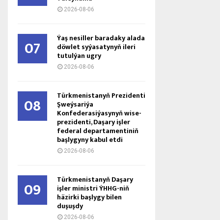
2026-08-06
Ýaş ne­sil­ler ba­ra­da­ky ala­da
07
döw­let sy­ýa­sa­ty­nyň ile­ri
tu­tul­ýan ug­ry
2026-08-06
Türkmenistanyň Prezidenti
08
Şweýsariýa
Konfederasiýasynyň wise-
prezidenti, Daşary işler
federal departamentiniň
başlygyny kabul etdi
2026-08-06
Türkmenistanyň Daşary
09
işler ministri ÝHHG-niň
häzirki başlygy bilen
duşuşdy
2026-08-06