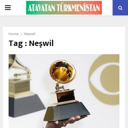
PRIMARY
MENU
Home
Neşwil
Tag : Neşwil