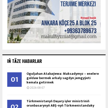
IŇ TÄZE HABARLAR
Oguljahan Atabaýewa: Maksadymyz – enelere
01
goldaw bermek arkaly sagdyn jemgyýeti
kemala getirmek
2026-08-07
Türkmenistanyň Daşary işler ministriniň
02
orunbasarynyň ABŞ-nyň Türkmenistandaky