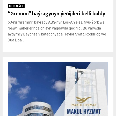
MEDENIÝET
“Gremmi” baýragynyň ýeňijileri belli boldy
63-nji “Gremmi” baýragy ABŞ-nyň Los-Anjeles, Nýu-Ýork we
Neşwil şäherlerinde onlaýn ýagdaýda geçirildi. Bu ýaryşda
aýdymçy Beýonse 9 kategoriýada, Teýlor Swift, Roddi Riç we
Dua Lipa...