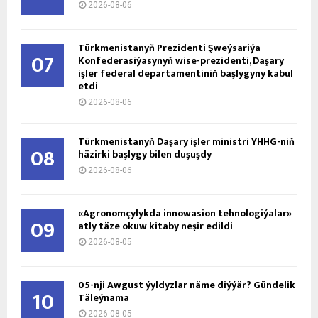
2026-08-06
Türkmenistanyň Prezidenti Şweýsariýa
07
Konfederasiýasynyň wise-prezidenti, Daşary
işler federal departamentiniň başlygyny kabul
etdi
2026-08-06
Türkmenistanyň Daşary işler ministri ÝHHG-niň
08
häzirki başlygy bilen duşuşdy
2026-08-06
«Agronomçylykda innowasion tehnologiýalar»
09
atly täze okuw kitaby neşir edildi
2026-08-05
05-nji Awgust ýyldyzlar näme diýýär? Gündelik
10
Täleýnama
2026-08-05