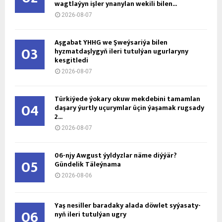
wagtlaýyn işler ynanylan wekili bilen...
2026-08-07
Aşgabat ÝHHG we Şweýsariýa bilen
03
hyzmatdaşlygyň ileri tutulýan ugurlaryny
kesgitledi
2026-08-07
Türkiýede ýokary okuw mekdebini tamamlan
04
daşary ýurtly uçurymlar üçin ýaşamak rugsady
2...
2026-08-07
06-njy Awgust ýyldyzlar näme diýýär?
05
Gündelik Täleýnama
2026-08-06
Ýaş ne­sil­ler ba­ra­da­ky ala­da döw­let sy­ýa­sa­ty­
06
nyň ile­ri tu­tul­ýan ug­ry