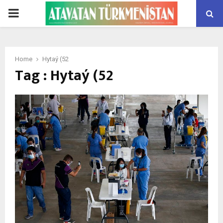
PRIMARY
MENU
Home
Hytaý (52
Tag : Hytaý (52