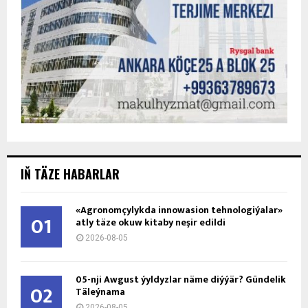
IŇ TÄZE HABARLAR
«Agronomçylykda innowasion tehnologiýalar»
01
atly täze okuw kitaby neşir edildi
2026-08-05
05-nji Awgust ýyldyzlar näme diýýär? Gündelik
02
Täleýnama
2026-08-05