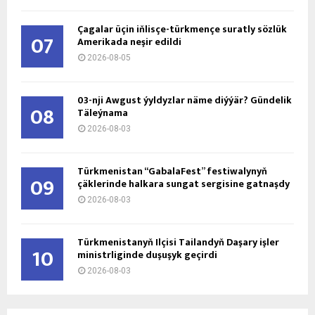
Çagalar üçin iňlisçe-türkmençe suratly sözlük
07
Amerikada neşir edildi
2026-08-05
03-nji Awgust ýyldyzlar näme diýýär? Gündelik
08
Täleýnama
2026-08-03
Türkmenistan “GabalaFest” festiwalynyň
09
çäklerinde halkara sungat sergisine gatnaşdy
2026-08-03
Türkmenistanyň Ilçisi Tailandyň Daşary işler
10
ministrliginde duşuşyk geçirdi
2026-08-03