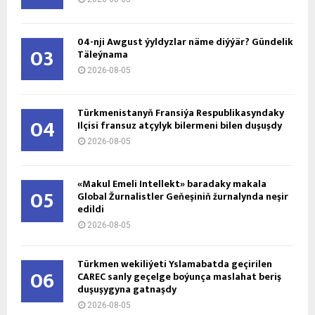
04-nji Awgust ýyldyzlar näme diýýär? Gündelik
03
Täleýnama
2026-08-05
Türkmenistanyň Fransiýa Respublikasyndaky
04
Ilçisi fransuz atçylyk bilermeni bilen duşuşdy
2026-08-05
«Makul Emeli Intellekt» baradaky makala
05
Global Žurnalistler Geňeşiniň žurnalynda neşir
edildi
2026-08-05
Türkmen wekiliýeti Yslamabatda geçirilen
06
CAREC sanly geçelge boýunça maslahat beriş
duşuşygyna gatnaşdy
2026-08-05