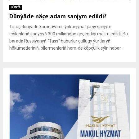
DÜNÝÄ
Dünýäde näçe adam sanjym edildi?
Tutuş dünýäde koronawirus ýokanjyna garşy sanjym
edilenleriň sanynyň 300 milliondan geçendigi mälim edildi. Bu
barada Russiýanyň “Tass” habarlar gullugy ýurtlaryň
hökümetleriniň, bilermenleriň hem-de köpçülikleýin habar...