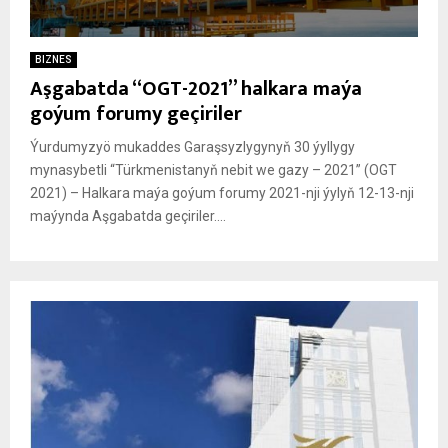
BIZNES
Aşgabatda “OGT-2021” halkara maýa
goýum forumy geçiriler
Ýurdumyzyö mukaddes Garaşsyzlygynyň 30 ýyllygy
mynasybetli “Türkmenistanyň nebit we gazy – 2021” (OGT
2021) – Halkara maýa goýum forumy 2021-nji ýylyň 12-13-nji
maýynda Aşgabatda geçiriler....