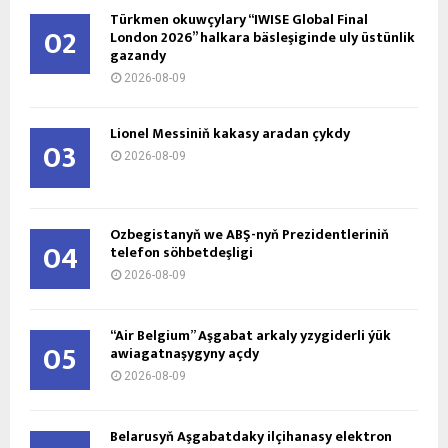
Türkmen okuwçylary “IWISE Global Final
02
London 2026” halkara bäsleşiginde uly üstünlik
gazandy
2026-08-09
Lionel Messiniň kakasy aradan çykdy
03
2026-08-09
Özbegistanyň we ABŞ-nyň Prezidentleriniň
04
telefon söhbetdeşligi
2026-08-09
“Air Belgium” Aşgabat arkaly yzygiderli ýük
05
awiagatnaşygyny açdy
2026-08-09
Belarusyň Aşgabatdaky ilçihanasy elektron