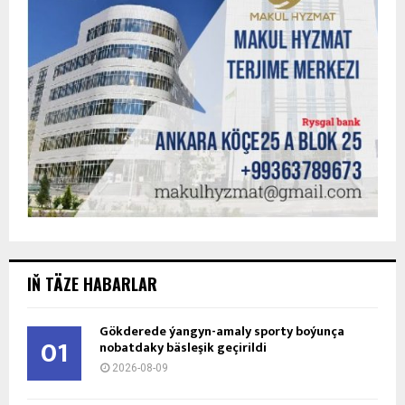
IŇ TÄZE HABARLAR
Gökderede ýangyn-amaly sporty boýunça
01
nobatdaky bäsleşik geçirildi
2026-08-09