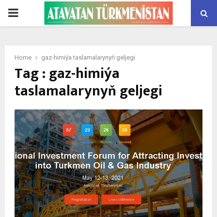
PRIMARY
MENU
Home
gaz-himiýa taslamalarynyň geljegi
Tag : gaz-himiýa
taslamalarynyň geljegi