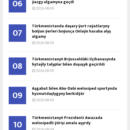
06
ýazgy ulgamyna geçdi
2026-08-09
Türkmenistanda daşary ýurt raýatlaryny
07
bolýan ýerleri boýunça Onlaýn hasaba alyş
ulgamy
2026-08-09
Türkmenistanyň Brýusseldäki ilçihanasynda
08
hytaýly talyplar bilen duşuşyk geçirildi
2026-08-09
Aşgabat bilen Abu-Dabi welosiped sportynda
09
hyzmatdaşlygyny berkidýär
2026-08-09
Türkmenistanyň Prezidenti Awazada
10
welosipedli ýörişi amala aşyrdy
2026-08-09