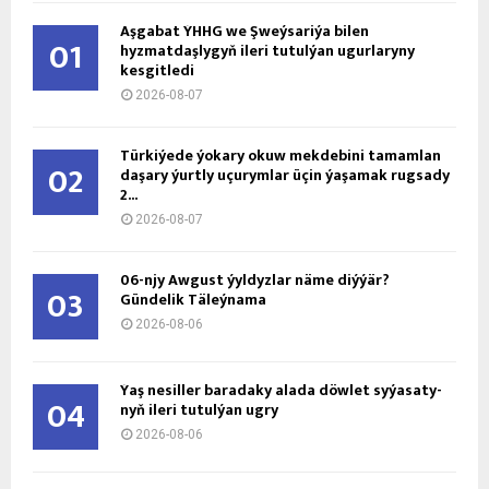
Aşgabat ÝHHG we Şweýsariýa bilen
01
hyzmatdaşlygyň ileri tutulýan ugurlaryny
kesgitledi
2026-08-07
Türkiýede ýokary okuw mekdebini tamamlan
02
daşary ýurtly uçurymlar üçin ýaşamak rugsady
2...
2026-08-07
06-njy Awgust ýyldyzlar näme diýýär?
03
Gündelik Täleýnama
2026-08-06
Ýaş ne­sil­ler ba­ra­da­ky ala­da döw­let sy­ýa­sa­ty­
04
nyň ile­ri tu­tul­ýan ug­ry
2026-08-06