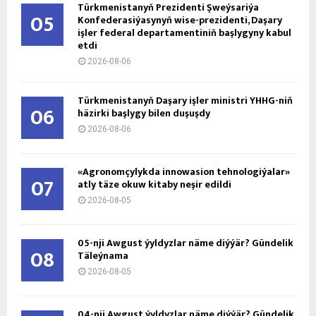
Türkmenistanyň Prezidenti Şweýsariýa
05
Konfederasiýasynyň wise-prezidenti, Daşary
işler federal departamentiniň başlygyny kabul
etdi
2026-08-06
Türkmenistanyň Daşary işler ministri ÝHHG-niň
06
häzirki başlygy bilen duşuşdy
2026-08-06
«Agronomçylykda innowasion tehnologiýalar»
07
atly täze okuw kitaby neşir edildi
2026-08-05
05-nji Awgust ýyldyzlar näme diýýär? Gündelik
08
Täleýnama
2026-08-05
04-nji Awgust ýyldyzlar näme diýýär? Gündelik