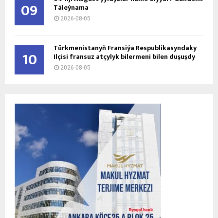
09
Täleýnama
2026-08-05
Türkmenistanyň Fransiýa Respublikasyndaky
10
Ilçisi fransuz atçylyk bilermeni bilen duşuşdy
2026-08-05