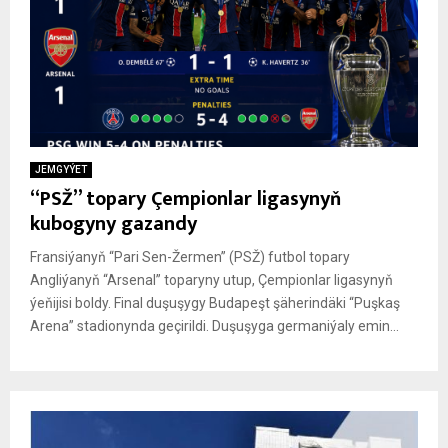
JEMGYÝET
“PSŽ” topary Çempionlar ligasynyň
kubogyny gazandy
Fransiýanyň “Pari Sen-Žermen” (PSŽ) futbol topary
Angliýanyň “Arsenal” toparyny utup, Çempionlar ligasynyň
ýeňijisi boldy. Final duşuşygy Budapeşt şäherindäki “Puşkaş
Arena” stadionynda geçirildi. Duşuşyga germaniýaly emin...