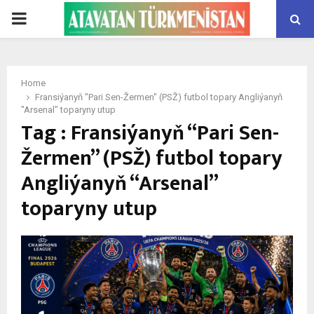
PRIMARY
MENU
Home
Fransiýanyň "Pari Sen-Žermen" (PSŽ) futbol topary Angliýanyň
"Arsenal" toparyny utup
Tag : Fransiýanyň “Pari Sen-
Žermen” (PSŽ) futbol topary
Angliýanyň “Arsenal”
toparyny utup