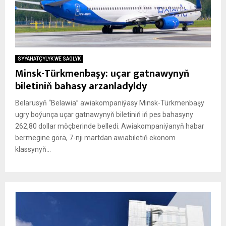
SYÝAHATÇYLYK WE SAGLYK
Minsk-Türkmenbaşy: uçar gatnawynyň
biletiniň bahasy arzanladyldy
Belarusyň “Belawia” awiakompaniýasy Minsk-Türkmenbaşy
ugry boýunça uçar gatnawynyň biletiniň iň pes bahasyny
262,80 dollar möçberinde belledi. Awiakompaniýanyň habar
bermegine görä, 7-nji martdan awiabiletiň ekonom
klassynyň...