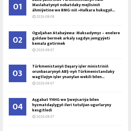
01
Maslahatynyň nobatdaky mejlisiniň
ähmiýetine we BMG-niň «Halkara hukugyň...
2026-08-08
Oguljahan Atabaýewa: Maksadymyz – enelere
02
goldaw bermek arkaly sagdyn jemgyýeti
kemala getirmek
2026-08-07
Türkmenistanyň Daşary işler ministriniň
03
orunbasarynyň ABŞ-nyň Türkmenistandaky
wagtlaýyn işler ynanylan wekili bilen...
2026-08-07
Aşgabat ÝHHG we Şweýsariýa bilen
04
hyzmatdaşlygyň ileri tutulýan ugurlaryny
kesgitledi
2026-08-07