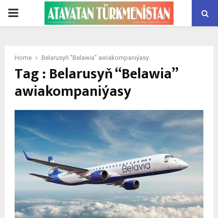
PRIMARY
MENU
Home
Belarusyň "Belawia" awiakompaniýasy
Tag : Belarusyň “Belawia”
awiakompaniýasy