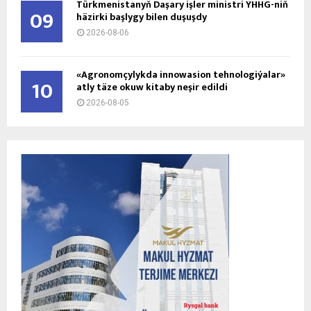
Türkmenistanyň Daşary işler ministri ÝHHG-niň
09
häzirki başlygy bilen duşuşdy
2026-08-06
«Agronomçylykda innowasion tehnologiýalar»
10
atly täze okuw kitaby neşir edildi
2026-08-05