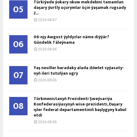
Türkiýede ýokary okuw mekdebini tamamlan
05
daşary ýurtly uçurymlar üçin ýaşamak rugsady
2...
2026-08-07
06-njy Awgust ýyldyzlar näme diýýär?
06
Gündelik Täleýnama
2026-08-06
Ýaş ne­sil­ler ba­ra­da­ky ala­da döw­let sy­ýa­sa­ty­
07
nyň ile­ri tu­tul­ýan ug­ry
2026-08-06
Türkmenistanyň Prezidenti Şweýsariýa
08
Konfederasiýasynyň wise-prezidenti, Daşary
işler federal departamentiniň başlygyny kabul
etdi
2026-08-06