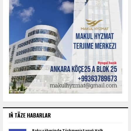
IŇ TÄZE HABARLAR
Baku şäherinde Türkmenistanyň Halk