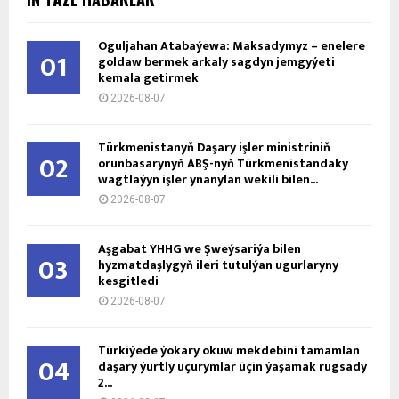
Oguljahan Atabaýewa: Maksadymyz – enelere
01
goldaw bermek arkaly sagdyn jemgyýeti
kemala getirmek
2026-08-07
Türkmenistanyň Daşary işler ministriniň
02
orunbasarynyň ABŞ-nyň Türkmenistandaky
wagtlaýyn işler ynanylan wekili bilen...
2026-08-07
Aşgabat ÝHHG we Şweýsariýa bilen
03
hyzmatdaşlygyň ileri tutulýan ugurlaryny
kesgitledi
2026-08-07
Türkiýede ýokary okuw mekdebini tamamlan
04
daşary ýurtly uçurymlar üçin ýaşamak rugsady
2...