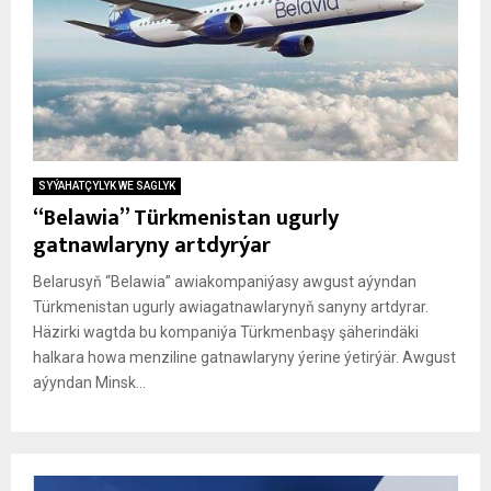
SYÝAHATÇYLYK WE SAGLYK
“Belawia” Türkmenistan ugurly
gatnawlaryny artdyrýar
Belarusyň “Belawia” awiakompaniýasy awgust aýyndan
Türkmenistan ugurly awiagatnawlarynyň sanyny artdyrar.
Häzirki wagtda bu kompaniýa Türkmenbaşy şäherindäki
halkara howa menziline gatnawlaryny ýerine ýetirýär. Awgust
aýyndan Minsk...