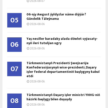
2026-08-07
06-njy Awgust ýyldyzlar näme diýýär?
05
Gündelik Täleýnama
2026-08-06
Ýaş ne­sil­ler ba­ra­da­ky ala­da döw­let sy­ýa­sa­ty­
06
nyň ile­ri tu­tul­ýan ug­ry
2026-08-06
Türkmenistanyň Prezidenti Şweýsariýa
07
Konfederasiýasynyň wise-prezidenti, Daşary
işler federal departamentiniň başlygyny kabul
etdi
2026-08-06
Türkmenistanyň Daşary işler ministri ÝHHG-niň
08
häzirki başlygy bilen duşuşdy
2026-08-06