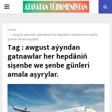
PRIMARY
MENU
Home
awgust aýyndan gatnawlar her hepdäniň sişenbe we şenbe
günleri amala aşyrylar.
Tag : awgust aýyndan
gatnawlar her hepdäniň
sişenbe we şenbe günleri
amala aşyrylar.