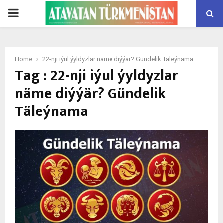
PRIMARY
MENU
Home
22-nji iýul ýyldyzlar näme diýýär? Gündelik Täleýnama
Tag : 22-nji iýul ýyldyzlar
näme diýýär? Gündelik
Täleýnama