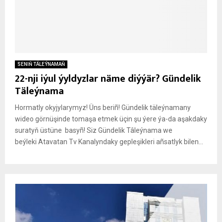
SENIŇ TÄLEÝNAMAŇ
22-nji iýul ýyldyzlar näme diýýär? Gündelik
Täleýnama
Hormatly okyjylarymyz! Üns beriñ! Gündelik täleýnamany
wideo görnüşinde tomaşa etmek üçin şu ýere ýa-da aşakdaky
suratyň üstüne basyñ! Siz Gündelik Tâleýnama we
beýleki Atavatan Tv Kanalyndaky gepleşikleri añsatlyk bilen...