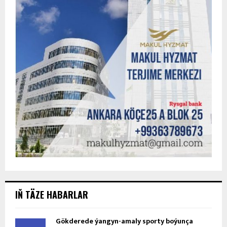
IŇ TÄZE HABARLAR
Gökderede ýangyn-amaly sporty boýunça