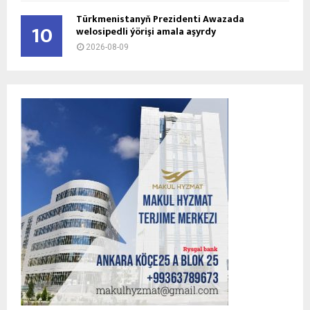
Türkmenistanyň Prezidenti Awazada
10
welosipedli ýörişi amala aşyrdy
2026-08-09