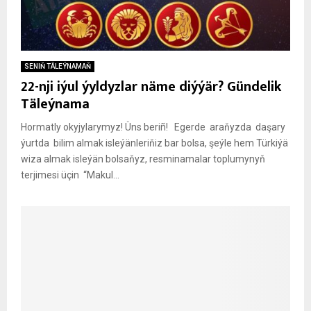
SENIŇ TÄLEÝNAMAŇ
22-nji iýul ýyldyzlar näme diýýär? Gündelik
Täleýnama
Hormatly okyjylarymyz! Üns beriñ! Egerde araňyzda daşary
ýurtda bilim almak isleýänleriňiz bar bolsa, şeýle hem Türkiýä
wiza almak isleýän bolsaňyz, resminamalar toplumynyň
terjimesi üçin “Makul...