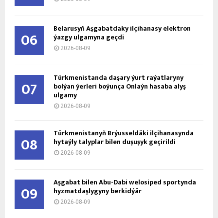
Belarusyň Aşgabatdaky ilçihanasy elektron
06
ýazgy ulgamyna geçdi
2026-08-09
Türkmenistanda daşary ýurt raýatlaryny
07
bolýan ýerleri boýunça Onlaýn hasaba alyş
ulgamy
2026-08-09
Türkmenistanyň Brýusseldäki ilçihanasynda
08
hytaýly talyplar bilen duşuşyk geçirildi
2026-08-09
Aşgabat bilen Abu-Dabi welosiped sportynda
09
hyzmatdaşlygyny berkidýär
2026-08-09