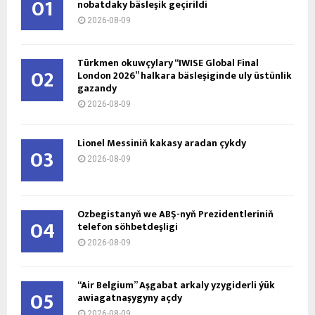
01
nobatdaky bäsleşik geçirildi
2026-08-09
Türkmen okuwçylary “IWISE Global Final
02
London 2026” halkara bäsleşiginde uly üstünlik
gazandy
2026-08-09
Lionel Messiniň kakasy aradan çykdy
03
2026-08-09
Özbegistanyň we ABŞ-nyň Prezidentleriniň
04
telefon söhbetdeşligi
2026-08-09
“Air Belgium” Aşgabat arkaly yzygiderli ýük
05
awiagatnaşygyny açdy
2026-08-09