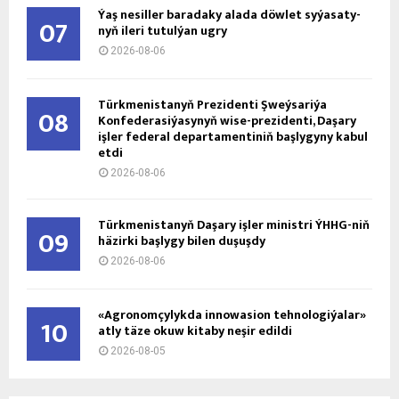
Ýaş ne­sil­ler ba­ra­da­ky ala­da döw­let sy­ýa­sa­ty­
07
nyň ile­ri tu­tul­ýan ug­ry
2026-08-06
Türkmenistanyň Prezidenti Şweýsariýa
08
Konfederasiýasynyň wise-prezidenti, Daşary
işler federal departamentiniň başlygyny kabul
etdi
2026-08-06
Türkmenistanyň Daşary işler ministri ÝHHG-niň
09
häzirki başlygy bilen duşuşdy
2026-08-06
«Agronomçylykda innowasion tehnologiýalar»
10
atly täze okuw kitaby neşir edildi
2026-08-05