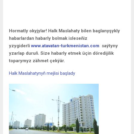
Hormatly okyjylar! Halk Maslahaty bilen baglanyşykly
habarlardan habarly bolmak isleseňiz
yzygiderli
www.atavatan-turkmenistan.com
saýtyny
yzarlap duruň. Size habarly etmek üçin döredijilik
toparymyz zähmet çekýär.
Halk Maslahatynyň mejlisi başlady