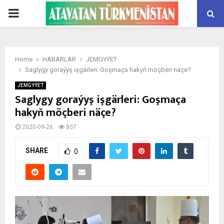
PRIMARY
MENU
Home
HABARLAR
JEMGYÝET
Saglygy goraýyş işgärleri: Goşmaça hakyň möçberi näçe?
JEMGYÝET
Saglygy goraýyş işgärleri: Goşmaça
hakyň möçberi näçe?
2020-09-26
807
SHARE
0