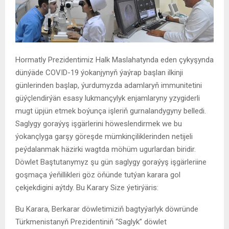
Hormatly Prezidentimiz Halk Maslahatynda eden çykyşynda
dünýäde COVID-19 ýokanjynyň ýaýrap başlan ilkinji
günlerinden başlap, ýurdumyzda adamlaryň immunitetini
güýçlendirýän esasy lukmançylyk enjamlaryny yzygiderli
mugt üpjün etmek boýunça işleriň gurnalandygyny belledi.
Saglygy goraýyş işgärlerini höweslendirmek we bu
ýokançlyga garşy göreşde mümkinçiliklerinden netijeli
peýdalanmak häzirki wagtda möhüm ugurlardan biridir.
Döwlet Baştutanymyz şu gün saglygy goraýyş işgärleriine
goşmaça ýeňillikleri göz öňünde tutýan karara gol
çekjekdigini aýtdy. Bu Karary Size ýetirýäris:
Bu Karara, Berkarar döwletimiziň bagtyýarlyk döwründe
Türkmenistanyň Prezidentiniň “Saglyk” döwlet