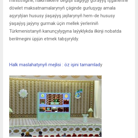
ministrligine, häkimliklere degişli saglygy goraýyş işgärlerine
döwlet maksatnamalarynyň çäginde gurluşygy amala
aşyrylýan hususy ýaşaýyş jaýlarynyň hem-de hususy
ýaşaýyş jaýyny gurmak üçin mellek ýerleriniň
Türkmenistanyň kanunçylygyna laýyklykda ilkinji nobatda
berilmegini üpjün etmek tabşyryldy.
Halk maslahatynyň mejlisi : öz işini tamamlad
y