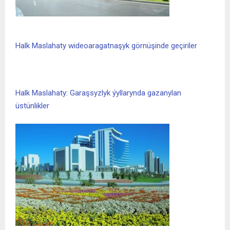
Halk Maslahaty wideoaragatnaşyk görnüşinde geçiriler
Halk Maslahaty: Garaşsyzlyk ýyllarynda gazanylan
üstünlikler