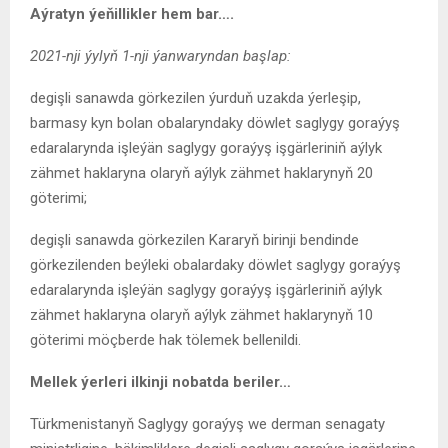
Aýratyn ýeňillikler hem bar….
2021-nji ýylyň 1-nji ýanwaryndan başlap:
degişli sanawda görkezilen ýurduň uzakda ýerleşip,
barmasy kyn bolan obalaryndaky döwlet saglygy goraýyş
edaralarynda işleýän saglygy goraýyş işgärleriniň aýlyk
zähmet haklaryna olaryň aýlyk zähmet haklarynyň 20
göterimi;
degişli sanawda görkezilen Kararyň birinji bendinde
görkezilenden beýleki obalardaky döwlet saglygy goraýyş
edaralarynda işleýän saglygy goraýyş işgärleriniň aýlyk
zähmet haklaryna olaryň aýlyk zähmet haklarynyň 10
göterimi möçberde hak tölemek bellenildi.
Mellek ýerleri ilkinji nobatda beriler…
Türkmenistanyň Saglygy goraýyş we derman senagaty