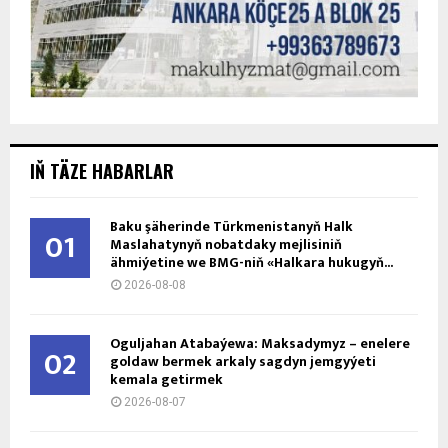
IŇ TÄZE HABARLAR
Baku şäherinde Türkmenistanyň Halk
01
Maslahatynyň nobatdaky mejlisiniň
ähmiýetine we BMG-niň «Halkara hukugyň...
2026-08-08
Oguljahan Atabaýewa: Maksadymyz – enelere
02
goldaw bermek arkaly sagdyn jemgyýeti
kemala getirmek
2026-08-07