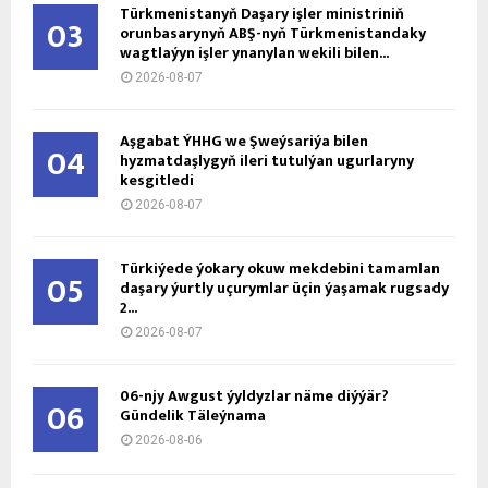
Türkmenistanyň Daşary işler ministriniň
03
orunbasarynyň ABŞ-nyň Türkmenistandaky
wagtlaýyn işler ynanylan wekili bilen...
2026-08-07
Aşgabat ÝHHG we Şweýsariýa bilen
04
hyzmatdaşlygyň ileri tutulýan ugurlaryny
kesgitledi
2026-08-07
Türkiýede ýokary okuw mekdebini tamamlan
05
daşary ýurtly uçurymlar üçin ýaşamak rugsady
2...
2026-08-07
06-njy Awgust ýyldyzlar näme diýýär?
06
Gündelik Täleýnama
2026-08-06