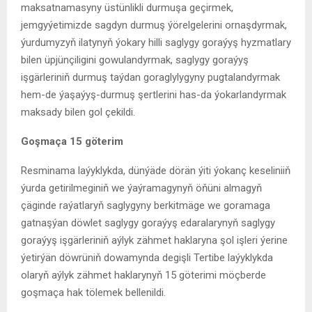
maksatnamasyny üstünlikli durmuşa geçirmek,
jemgyýetimizde sagdyn durmuş ýörelgelerini ornaşdyrmak,
ýurdumyzyň ilatynyň ýokary hilli saglygy goraýyş hyzmatlary
bilen üpjünçiligini gowulandyrmak, saglygy goraýyş
işgärleriniň durmuş taýdan goraglylygyny pugtalandyrmak
hem-de ýaşaýyş-durmuş şertlerini has-da ýokarlandyrmak
maksady bilen gol çekildi.
Goşmaça 15 göterim
Resminama laýyklykda, dünýäde dörän ýiti ýokanç keseliniiň
ýurda getirilmeginiň we ýaýramagynyň öňüni almagyň
çäginde raýatlaryň saglygyny berkitmäge we goramaga
gatnaşýan döwlet saglygy goraýyş edaralarynyň saglygy
goraýyş işgärleriniň aýlyk zähmet haklaryna şol işleri ýerine
ýetirýän döwrüniň dowamynda degişli Tertibe laýyklykda
olaryň aýlyk zähmet haklarynyň 15 göterimi möçberde
goşmaça hak tölemek bellenildi.