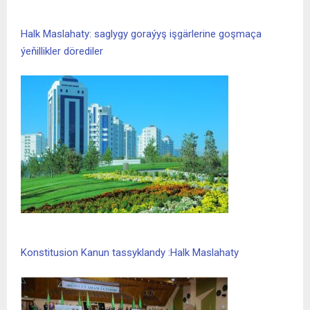
Halk Maslahaty: saglygy goraýyş işgärlerine goşmaça
ýeňillikler dörediler
Konstitusion Kanun tassyklandy :Halk Maslahaty