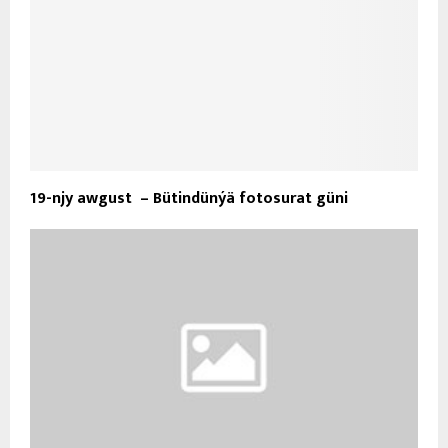
19-njy awgust – Bütindünýä fotosurat güni