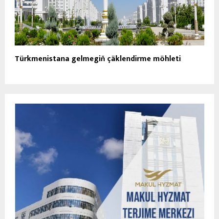
Türkmenistana gelmegiň çäklendirme möhleti