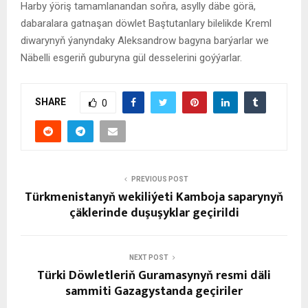
Harby ýöriş tamamlanandan soňra, asylly däbe görä,
dabaralara gatnaşan döwlet Baştutanlary bilelikde Kreml
diwarynyň ýanyndaky Aleksandrow bagyna barýarlar we
Näbelli esgeriň guburyna gül desselerini goýýarlar.
SHARE
0
PREVIOUS POST
Türkmenistanyň wekiliýeti Kamboja saparynyň
çäklerinde duşuşyklar geçirildi
NEXT POST
Türki Döwletleriň Guramasynyň resmi däli
sammiti Gazagystanda geçiriler