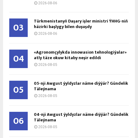
2026-08-06
Türkmenistanyň Daşary işler ministri ÝHHG-niň
03
häzirki başlygy bilen duşuşdy
2026-08-06
«Agronomçylykda innowasion tehnologiýalar»
04
atly täze okuw kitaby neşir edildi
2026-08-05
05-nji Awgust ýyldyzlar näme diýýär? Gündelik
05
Täleýnama
2026-08-05
04-nji Awgust ýyldyzlar näme diýýär? Gündelik
06
Täleýnama
2026-08-05