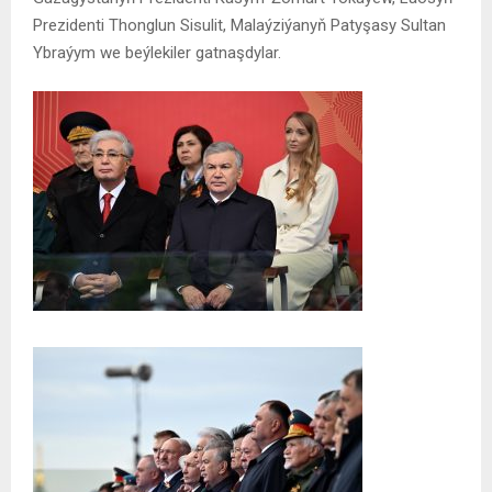
Prezidenti Thonglun Sisulit, Malaýziýanyň Patyşasy Sultan
Ybraýym we beýlekiler gatnaşdylar.