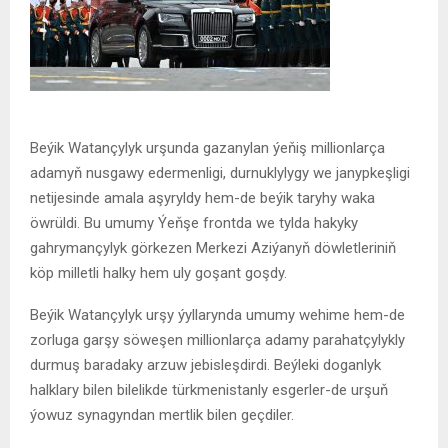
Beýik Watançylyk urşunda gazanylan ýeňiş millionlarça
adamyň nusgawy edermenligi, durnuklylygy we janypkeşligi
netijesinde amala aşyryldy hem-de beýik taryhy waka
öwrüldi. Bu umumy Ýeňşe frontda we tylda hakyky
gahrymançylyk görkezen Merkezi Aziýanyň döwletleriniň
köp milletli halky hem uly goşant goşdy.
Beýik Watançylyk urşy ýyllarynda umumy wehime hem-de
zorluga garşy söweşen millionlarça adamy parahatçylykly
durmuş baradaky arzuw jebisleşdirdi. Beýleki doganlyk
halklary bilen bilelikde türkmenistanly esgerler-de urşuň
ýowuz synagyndan mertlik bilen geçdiler.