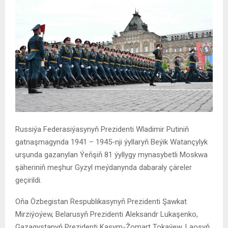
Russiýa Federasiýasynyň Prezidenti Wladimir Putiniň
gatnaşmagynda 1941 – 1945-nji ýyllaryň Beýik Watançylyk
urşunda gazanylan Ýeňşiň 81 ýyllygy mynasybetli Moskwa
şäheriniň meşhur Gyzyl meýdanynda dabaraly çäreler
geçirildi.
Oňa Özbegistan Respublikasynyň Prezidenti Şawkat
Mirziýoýew, Belarusyň Prezidenti Aleksandr Lukaşenko,
Gazagystanyň Prezidenti Kasym-Žomart Tokaýew, Laosyň