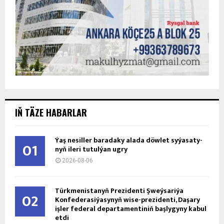
IŇ TÄZE HABARLAR
Ýaş ne­sil­ler ba­ra­da­ky ala­da döw­let sy­ýa­sa­ty­
01
nyň ile­ri tu­tul­ýan ug­ry
2026-08-06
Türkmenistanyň Prezidenti Şweýsariýa
02
Konfederasiýasynyň wise-prezidenti, Daşary
işler federal departamentiniň başlygyny kabul
etdi