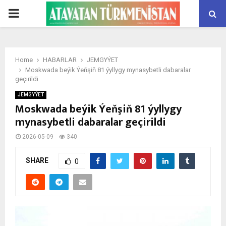
PRIMARY
MENU
Home
HABARLAR
JEMGYÝET
Moskwada beýik Ýeňşiň 81 ýyllygy mynasybetli dabaralar
geçirildi
JEMGYÝET
Moskwada beýik Ýeňşiň 81 ýyllygy
mynasybetli dabaralar geçirildi
2026-05-09
340
SHARE
0