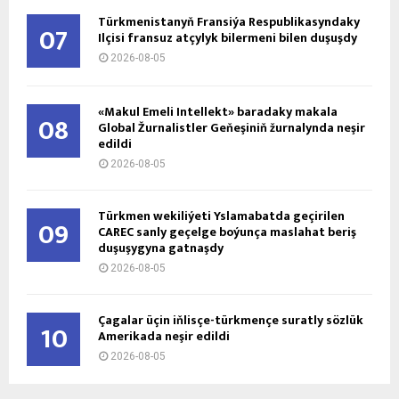
Türkmenistanyň Fransiýa Respublikasyndaky
07
Ilçisi fransuz atçylyk bilermeni bilen duşuşdy
2026-08-05
«Makul Emeli Intellekt» baradaky makala
08
Global Žurnalistler Geňeşiniň žurnalynda neşir
edildi
2026-08-05
Türkmen wekiliýeti Yslamabatda geçirilen
09
CAREC sanly geçelge boýunça maslahat beriş
duşuşygyna gatnaşdy
2026-08-05
Çagalar üçin iňlisçe-türkmençe suratly sözlük
10
Amerikada neşir edildi
2026-08-05