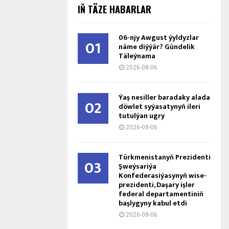
IŇ TÄZE HABARLAR
06-njy Awgust ýyldyzlar
01
näme diýýär? Gündelik
Täleýnama
2026-08-06
Ýaş ne­sil­ler ba­ra­da­ky ala­da
02
döw­let sy­ýa­sa­ty­nyň ile­ri
tu­tul­ýan ug­ry
2026-08-06
Türkmenistanyň Prezidenti
03
Şweýsariýa
Konfederasiýasynyň wise-
prezidenti, Daşary işler
federal departamentiniň
başlygyny kabul etdi
2026-08-06