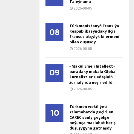
Täleýnama
2026-08-05
Türkmenistanyň Fransiýa
08
Respublikasyndaky Ilçisi
fransuz atçylyk bilermeni
bilen duşuşdy
2026-08-05
«Makul Emeli Intellekt»
09
baradaky makala Global
Žurnalistler Geňeşiniň
žurnalynda neşir edildi
2026-08-05
Türkmen wekiliýeti
10
Yslamabatda geçirilen
CAREC sanly geçelge
boýunça maslahat beriş
duşuşygyna gatnaşdy