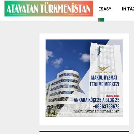
ESASY
IŇ T