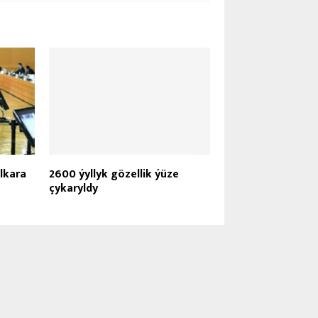
lkara
2600 ýyllyk gözellik ýüze
çykaryldy