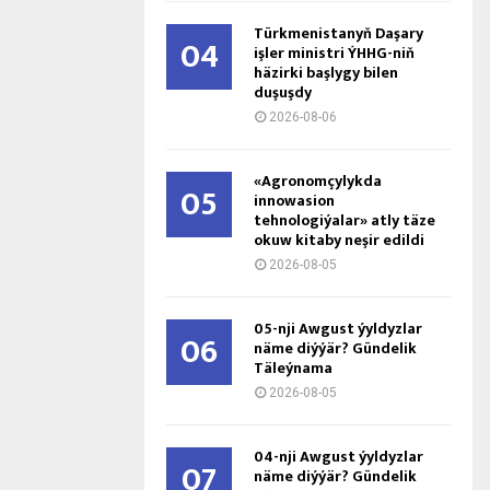
Türkmenistanyň Daşary
04
işler ministri ÝHHG-niň
häzirki başlygy bilen
duşuşdy
2026-08-06
«Agronomçylykda
05
innowasion
tehnologiýalar» atly täze
okuw kitaby neşir edildi
2026-08-05
05-nji Awgust ýyldyzlar
06
näme diýýär? Gündelik
Täleýnama
2026-08-05
04-nji Awgust ýyldyzlar
07
näme diýýär? Gündelik