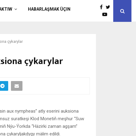
AKTIW
HABARLAŞMAK ÜÇIN
ona çykarylar
ksiona çykarylar
sin aux nympheas” atly eserini auksiona
ransuz suratkeşi Klod Monetiň meşhur “Suw
eriniň Nýu-Ýorkda “Häzirki zaman agşam”
na çykaryljakdygy mälim edildi.