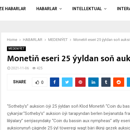
ÄZE HABARLAR
HABARLAR
INTELLEKTUAL
INTER
Home
HABARLAR
MEDENIÝET
Monetiň eseri 25 ýyldan soň auksi
MEDENIÝET
Monetiň eseri 25 ýyldan soň au
2021-11-06
425
SHARE
0
“Sotheby’s” auksion öýi 25 ýyldan soň Klod Monetiň “Coin du bas
çykarýar.“Sotheby’s” auksion öýi tarapyndan berlen beýanatda f
liliýalary” seriýasyndaky “Coin du bassin aux nympheas” atly es
auksionynyň çäginde 25 ýyl töweregi wagt bäri ilkinji gezek auksio