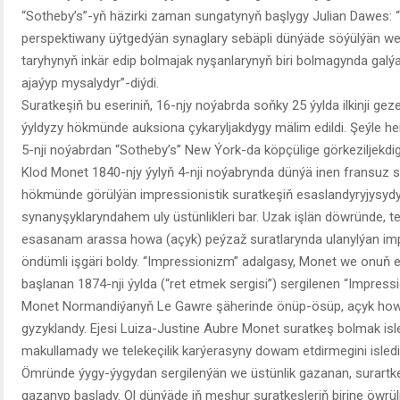
“Sotheby’s”-yň häzirki zaman sungatynyň başlygy Julian Dawes: “K
perspektiwany üýtgedýän synaglary sebäpli dünýäde söýülýän we
taryhynyň inkär edip bolmajak nyşanlarynyň biri bolmagynda galýa
ajaýyp mysalydyr”-diýdi.
Suratkeşiň bu eseriniň, 16-njy noýabrda soňky 25 ýylda ilkinji g
ýyldyzy hökmünde auksiona çykaryljakdygy mälim edildi. Şeýle h
5-nji noýabrdan “Sotheby’s” New Ýork-da köpçülige görkeziljekdigi
Klod Monet 1840-njy ýylyň 4-nji noýabrynda dünýä inen fransuz 
hökmünde görülýän impressionistik suratkeşiň esaslandyryjysyd
synanyşyklaryndahem uly üstünlikleri bar. Uzak işlän döwründe, t
esasanam arassa howa (açyk) peýzaž suratlarynda ulanylýan impr
öndümli işgäri boldy. “Impressionizm” adalgasy, Monet we onuň 
başlanan 1874-nji ýylda (“ret etmek sergisi”) sergilenen “Impressio
Monet Normandiýanyň Le Gawre şäherinde önüp-ösüp, açyk how
gyzyklandy. Ejesi Luiza-Justine Aubre Monet suratkeş bolmak is
makullamady we telekeçilik karýerasyny dowam etdirmegini isledi
Ömründe ýygy-ýygydan sergilenýän we üstünlik gazanan, surartke
gazanyp başlady. Ol dünýäde iň meşhur suratkeşleriň birine öwrül