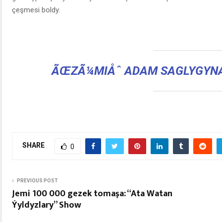
çeşmesi boldy.
ÃŒZÃ¼MIÅˆ ADAM SAGLYGYNA
SHARE
0
PREVIOUS POST
Jemi 100 000 gezek tomaşa: “Ata Watan
Ýyldyzlary” Show