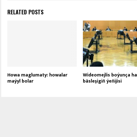
RELATED POSTS
Howa maglumaty: howalar
Wideomejlis boýunça ha
maýyl bolar
bäsleşigiň ýeňijisi