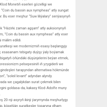
lod Monetiň eserleri gözelligi we
 “Coin du bassin aux nympheas” atly sungat
r. Bu eser meşhur “Suw liliýalary” seriýasynyň
ezek “Häzirki zaman agşam” atly auksionynyň
em, “Coin du bassin aux nympheas” atly eser
 mälim edildi.
suratkeşi we modernizmiň esasy başlangyjy
y, esasanam tebigaty duýşy ýaly boýamak
ebigatyň öňündäki düşünjelerini beýan etmek,
essionizm pelsepesiniň iň yzygiderli we
egindeşleri tarapyndan alternatiwa hökmünde
n”, “soleil levant” adyndan alyndy.
ada we çagalykdan surat çekmek bilen
legini goldasa-da, kakasy Klod-Adolfe muny
.
ş 20-nji asyryň ikinji ýarymynda meşhurlygy
ip, köpelýän suratkeşler toparyna ylham