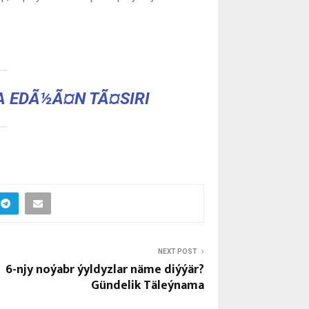
 EDÃ½Ã¤N TÃ¤SIRI
NEXT POST
6-njy noýabr ýyldyzlar näme diýýär?
Gündelik Täleýnama