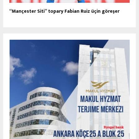
“Mançester Siti” topary Fabian Ruiz üçin göreşer