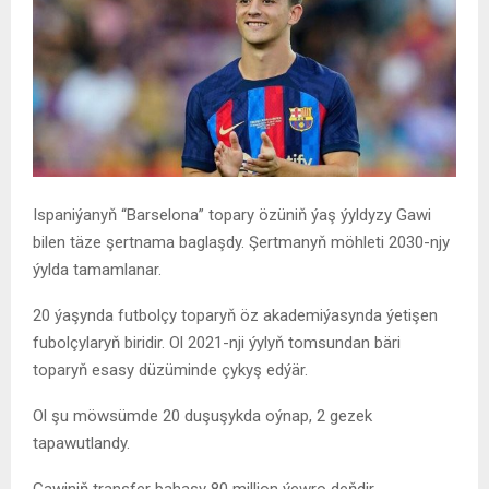
Ispaniýanyň “Barselona” topary özüniň ýaş ýyldyzy Gawi
bilen täze şertnama baglaşdy. Şertmanyň möhleti 2030-njy
ýylda tamamlanar.
20 ýaşynda futbolçy toparyň öz akademiýasynda ýetişen
fubolçylaryň biridir. Ol 2021-nji ýylyň tomsundan bäri
toparyň esasy düzüminde çykyş edýär.
Ol şu möwsümde 20 duşuşykda oýnap, 2 gezek
tapawutlandy.
Gawiniň transfer bahasy 80 million ýewro deňdir.