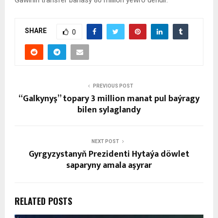
SHARE
0
PREVIOUS POST
“Galkynyş” topary 3 million manat pul baýragy
bilen sylaglandy
NEXT POST
Gyrgyzystanyň Prezidenti Hytaýa döwlet
saparyny amala aşyrar
RELATED POSTS