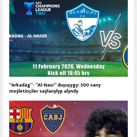
“Arkadag”- “Al-Nasr” duşuşygy: 500 sany
meýletinçiler saýlanylyp alyndy