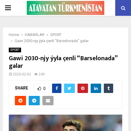
PRIMARY
MENU
Home
HABARLAR
SPORT
Gawi 2030-njy ýyla çenli “Barselonada” galar
SPORT
Gawi 2030-njy ýyla çenli “Barselonada”
galar
2025-02-02
249
SHARE
0