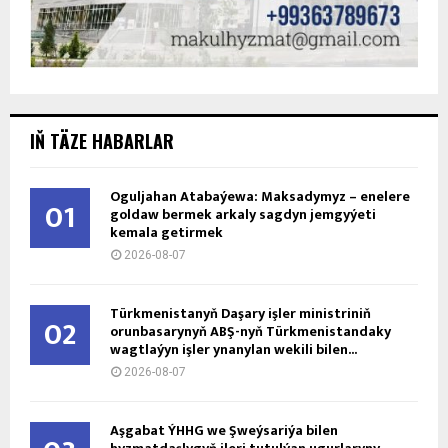
IŇ TÄZE HABARLAR
Oguljahan Atabaýewa: Maksadymyz – enelere
01
goldaw bermek arkaly sagdyn jemgyýeti
kemala getirmek
2026-08-07
Türkmenistanyň Daşary işler ministriniň
02
orunbasarynyň ABŞ-nyň Türkmenistandaky
wagtlaýyn işler ynanylan wekili bilen...
2026-08-07
Aşgabat ÝHHG we Şweýsariýa bilen