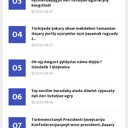
03
hyzmatdaşlygyň ileri tutulýan ugurlaryny
kesgitledi
2026-08-07
Türkiýede ýokary okuw mekdebini tamamlan
04
daşary ýurtly uçurymlar üçin ýaşamak rugsady
2...
2026-08-07
06-njy Awgust ýyldyzlar näme diýýär?
05
Gündelik Täleýnama
2026-08-06
Ýaş ne­sil­ler ba­ra­da­ky ala­da döw­let sy­ýa­sa­ty­
06
nyň ile­ri tu­tul­ýan ug­ry
2026-08-06
Türkmenistanyň Prezidenti Şweýsariýa
07
Konfederasiýasynyň wise-prezidenti, Daşary