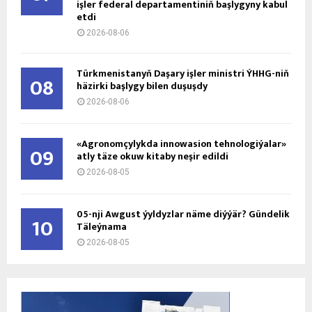
işler federal departamentiniň başlygyny kabul
etdi
2026-08-06
Türkmenistanyň Daşary işler ministri ÝHHG-niň
08
häzirki başlygy bilen duşuşdy
2026-08-06
«Agronomçylykda innowasion tehnologiýalar»
09
atly täze okuw kitaby neşir edildi
2026-08-05
05-nji Awgust ýyldyzlar näme diýýär? Gündelik
10
Täleýnama
2026-08-05