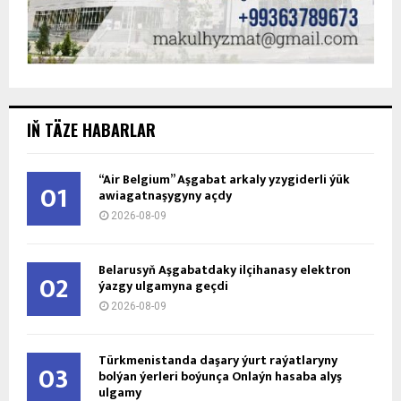
IŇ TÄZE HABARLAR
“Air Belgium” Aşgabat arkaly yzygiderli ýük
01
awiagatnaşygyny açdy
2026-08-09
Belarusyň Aşgabatdaky ilçihanasy elektron
02
ýazgy ulgamyna geçdi
2026-08-09
Türkmenistanda daşary ýurt raýatlaryny
03
bolýan ýerleri boýunça Onlaýn hasaba alyş
ulgamy