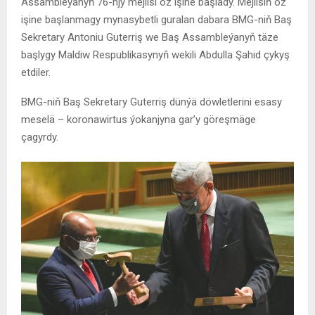
Assambleýanyň 76-njy mejlisi öz işine başlady. Mejlisiň öz
işine başlanmagy mynasybetli guralan dabara BMG-niň Baş
Sekretary Antoniu Guterriş we Baş Assambleýanyň täze
başlygy Maldiw Respublikasynyň wekili Abdulla Şahid çykyş
etdiler.
BMG-niň Baş Sekretary Guterriş dünýä döwletlerini esasy
meselä – koronawirtus ýokanjyna gar’y göreşmäge
çagyrdy.