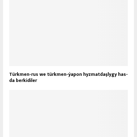
Türkmen-rus we türkmen-ýapon hyzmatdaşlygy has-
da berkidiler