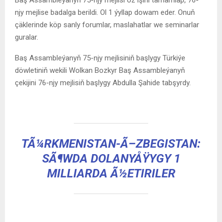
njy mejlise badalga berildi. Ol 1 ýyllap dowam eder. Onuň
çäklerinde köp sanly forumlar, maslahatlar we seminarlar
guralar.
Baş Assambleýanyň 75-njy mejlisiniň başlygy Türkiýe
döwletiniň wekili Wolkan Bozkyr Baş Assambleýanyň
çekijini 76-njy mejlisiň başlygy Abdulla Şahide tabşyrdy.
TÃ¼RKMENISTAN-Ã–ZBEGISTAN:
SÃ¶WDA DOLANYÅŸYGY 1
MILLIARDA Ã½ETIRILER