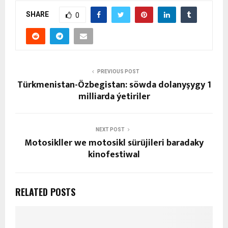
SHARE
0
PREVIOUS POST
Türkmenistan-Özbegistan: söwda dolanyşygy 1
milliarda ýetiriler
NEXT POST
Motosikller we motosikl sürüjileri baradaky
kinofestiwal
RELATED POSTS