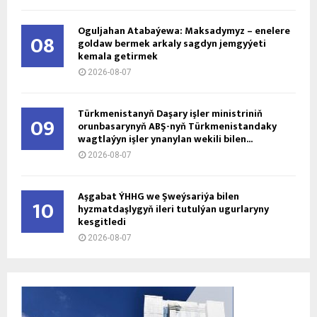
Oguljahan Atabaýewa: Maksadymyz – enelere
08
goldaw bermek arkaly sagdyn jemgyýeti
kemala getirmek
2026-08-07
Türkmenistanyň Daşary işler ministriniň
09
orunbasarynyň ABŞ-nyň Türkmenistandaky
wagtlaýyn işler ynanylan wekili bilen...
2026-08-07
Aşgabat ÝHHG we Şweýsariýa bilen
10
hyzmatdaşlygyň ileri tutulýan ugurlaryny
kesgitledi
2026-08-07