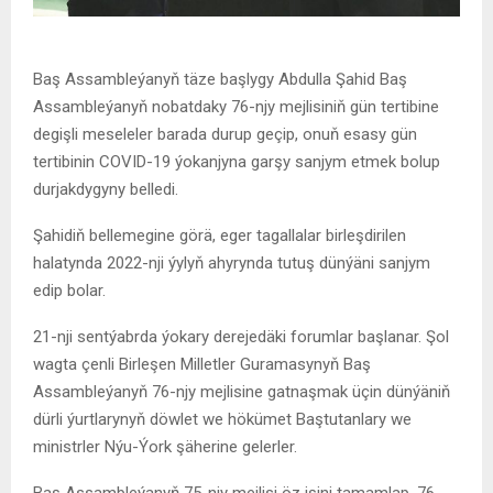
Baş Assambleýanyň täze başlygy Abdulla Şahid Baş
Assambleýanyň nobatdaky 76-njy mejlisiniň gün tertibine
degişli meseleler barada durup geçip, onuň esasy gün
tertibinin COVID-19 ýokanjyna garşy sanjym etmek bolup
durjakdygyny belledi.
Şahidiň bellemegine görä, eger tagallalar birleşdirilen
halatynda 2022-nji ýylyň ahyrynda tutuş dünýäni sanjym
edip bolar.
21-nji sentýabrda ýokary derejedäki forumlar başlanar. Şol
wagta çenli Birleşen Milletler Guramasynyň Baş
Assambleýanyň 76-njy mejlisine gatnaşmak üçin dünýäniň
dürli ýurtlarynyň döwlet we hökümet Baştutanlary we
ministrler Nýu-Ýork şäherine gelerler.
Baş Assambleýanyň 75-njy mejlisi öz işini tamamlap, 76-