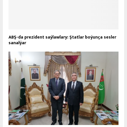
ABŞ-da prezident saýlawlary: Ştatlar boýunça sesler
sanalýar