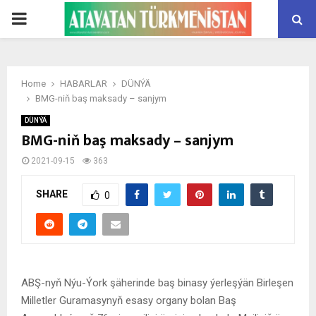
PRIMARY
MENU
Home
HABARLAR
DÜNÝÄ
BMG-niň baş maksady – sanjym
DÜNÝÄ
BMG-niň baş maksady – sanjym
2021-09-15
363
SHARE
0
ABŞ-nyň Nýu-Ýork şäherinde baş binasy ýerleşýän Birleşen
Milletler Guramasynyň esasy organy bolan Baş