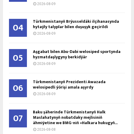
2026-08-09
Türkmenistanyň Brýusseldäki ilçihanasynda
04
hytaýly talyplar bilen duşuşyk geçirildi
2026-08-09
Aşgabat bilen Abu-Dabi welosiped sportynda
05
hyzmatdaşlygyny berkidýär
2026-08-09
Türkmenistanyň Prezidenti Awazada
06
welosipedli ýörişi amala aşyrdy
2026-08-09
Baku şäherinde Türkmenistanyň Halk
07
Maslahatynyň nobatdaky mejlisiniň
ähmiýetine we BMG-niň «Halkara hukugyň...
2026-08-08