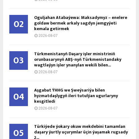
Oguljahan Atabaýewa: Maksadymyz – enelere
02
goldaw bermek arkaly sagdyn jemgyýeti
kemala getirmek
2026-08-07
Türkmenistanyň Daşary işler ministriniň
03
orunbasarynyň ABŞ-nyň Türkmenistandaky
wagtlaýyn işler ynanylan wekili bilen...
2026-08-07
Aşgabat ÝHHG we Şweýsariýa bilen
04
hyzmatdaşlygyň ileri tutulýan ugurlaryny
kesgitledi
2026-08-07
Türkiýede ýokary okuw mekdebini tamamlan
05
daşary ýurtly uçurymlar üçin ýaşamak rugsady
2...