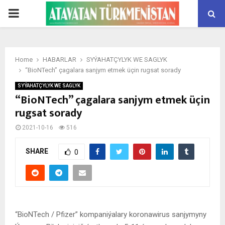
PRIMARY
MENU
Home
HABARLAR
SYÝAHATÇYLYK WE SAGLYK
“BioNTech” çagalara sanjym etmek üçin rugsat sorady
SYÝAHATÇYLYK WE SAGLYK
“BioNTech” çagalara sanjym etmek üçin
rugsat sorady
2021-10-16
516
SHARE
0
“BioNTech / Pfizer” kompaniýalary koronawirus sanjymyny