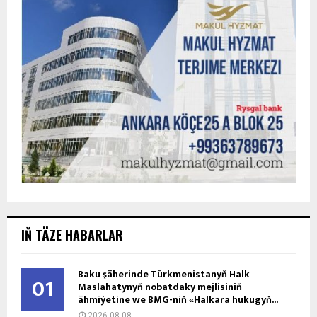
IŇ TÄZE HABARLAR
Baku şäherinde Türkmenistanyň Halk
01
Maslahatynyň nobatdaky mejlisiniň
ähmiýetine we BMG-niň «Halkara hukugyň...
2026-08-08