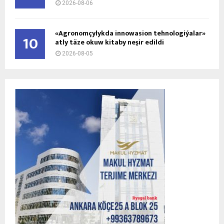
2026-08-06
«Agronomçylykda innowasion tehnologiýalar»
10
atly täze okuw kitaby neşir edildi
2026-08-05