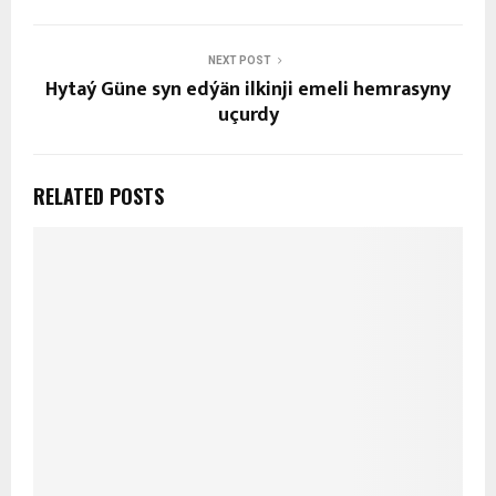
NEXT POST
Hytaý Güne syn edýän ilkinji emeli hemrasyny
uçurdy
RELATED POSTS