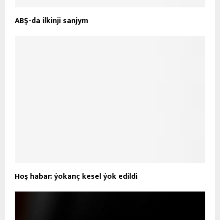
ABŞ-da ilkinji sanjym
Hoş habar: ýokanç kesel ýok edildi