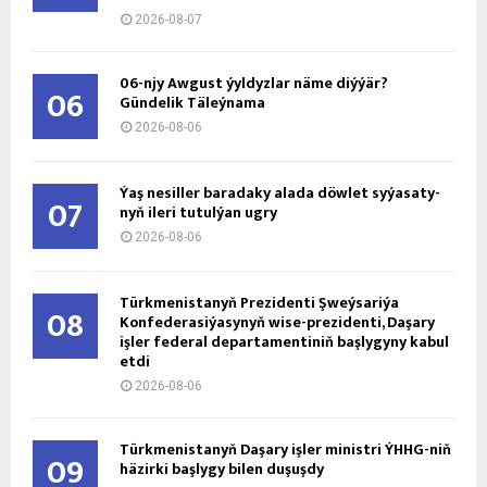
2026-08-07
06-njy Awgust ýyldyzlar näme diýýär?
06
Gündelik Täleýnama
2026-08-06
Ýaş ne­sil­ler ba­ra­da­ky ala­da döw­let sy­ýa­sa­ty­
07
nyň ile­ri tu­tul­ýan ug­ry
2026-08-06
Türkmenistanyň Prezidenti Şweýsariýa
08
Konfederasiýasynyň wise-prezidenti, Daşary
işler federal departamentiniň başlygyny kabul
etdi
2026-08-06
Türkmenistanyň Daşary işler ministri ÝHHG-niň
09
häzirki başlygy bilen duşuşdy