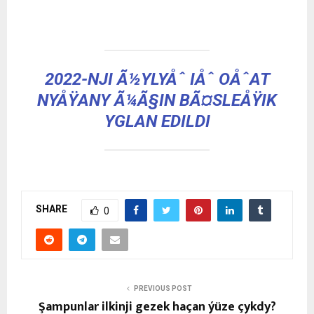
2022-NJI Ã½YLYÅˆ IÅˆ OÅˆAT
NYÅŸANY Ã¼Ã§IN BÃ¤SLEÅŸIK
YGLAN EDILDI
SHARE
0
PREVIOUS POST
Şampunlar ilkinji gezek haçan ýüze çykdy?