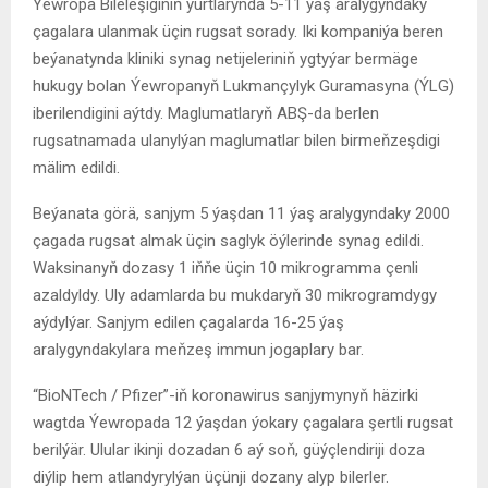
Ýewropa Bileleşiginiň ýurtlarynda 5-11 ýaş aralygyndaky
çagalara ulanmak üçin rugsat sorady. Iki kompaniýa beren
beýanatynda kliniki synag netijeleriniň ygtyýar bermäge
hukugy bolan Ýewropanyň Lukmançylyk Guramasyna (ÝLG)
iberilendigini aýtdy. Maglumatlaryň ABŞ-da berlen
rugsatnamada ulanylýan maglumatlar bilen birmeňzeşdigi
mälim edildi.
Beýanata görä, sanjym 5 ýaşdan 11 ýaş aralygyndaky 2000
çagada rugsat almak üçin saglyk öýlerinde synag edildi.
Waksinanyň dozasy 1 iňňe üçin 10 mikrogramma çenli
azaldyldy. Uly adamlarda bu mukdaryň 30 mikrogramdygy
aýdylýar. Sanjym edilen çagalarda 16-25 ýaş
aralygyndakylara meňzeş immun jogaplary bar.
“BioNTech / Pfizer”-iň koronawirus sanjymynyň häzirki
wagtda Ýewropada 12 ýaşdan ýokary çagalara şertli rugsat
berilýär. Ulular ikinji dozadan 6 aý soň, güýçlendiriji doza
diýlip hem atlandyrylýan üçünji dozany alyp bilerler.