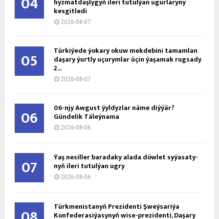
04
hyzmatdaşlygyň ileri tutulýan ugurlaryny
kesgitledi
2026-08-07
Türkiýede ýokary okuw mekdebini tamamlan
05
daşary ýurtly uçurymlar üçin ýaşamak rugsady
2...
2026-08-07
06-njy Awgust ýyldyzlar näme diýýär?
06
Gündelik Täleýnama
2026-08-06
Ýaş ne­sil­ler ba­ra­da­ky ala­da döw­let sy­ýa­sa­ty­
07
nyň ile­ri tu­tul­ýan ug­ry
2026-08-06
Türkmenistanyň Prezidenti Şweýsariýa
08
Konfederasiýasynyň wise-prezidenti, Daşary