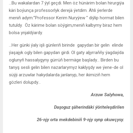
…Bu wakalardan 7 ýyl geçdi. Men öz hünärim bolan hirurgiýa
käri boýunça professorlyk derejä ýetdim. Ähli ýerlerde
meniň adym:”Professor Kerim Nuryýew ” diýlip hormat bilen
tutuldy. Öz kärime bolan söýgim,meniň kalbymy biraz hem
bolsa ynjaldýardy.
…Her günki ýaly işli günleriň birinde gapydan bir gelin elinde
ýaşajyk ogly bilen gapydan girdi. Ol gaty aljyrraňňy ýagdaýda
oglunyň hassalygyny gürrüň bermäge başlady… Birden bu
tanyş sesli gelin bilen nazarlarymyz kaklyşdy we ýene-de ol
süýji arzuwlar hakydalarda janlanyp, her ikimiziň hem
gözleri dolupdy…
Arzuw Salyhowa,
Daşoguz şäherindäki ýöriteleşdirilen
26-njy orta mekdebiniň 9-njy synp okuwçysy.