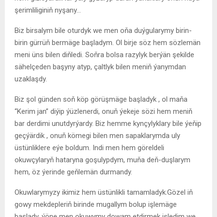
şerimliliginiň nyşany…
Biz birsalym bile oturdyk we men oňa duýgularymy birin-
birin gürrüň bermäge başladym. Ol birje söz hem sözlemän
meni üns bilen diňledi. Soňra bolsa razylyk berýän şekilde
sähelçeden başyny atyp, çaltlyk bilen meniň ýanymdan
uzaklaşdy.
Biz şol günden soň köp görüşmäge başladyk , ol maňa
“Kerim jan” diýip ýüzlenerdi, onuň ýekeje sözi hem meniň
bar derdimi unutdyrýardy. Biz hemme kynçylyklary bile ýeňip
geçýärdik , onuň kömegi bilen men sapaklarymda uly
üstünliklere eýe boldum. Indi men hem göreldeli
okuwçylaryň hataryna goşulypdym, muňa deň-duşlarym
hem, öz ýerinde geňlemän durmandy.
Okuwlarymyzy ikimiz hem üstünlikli tamamladyk.Gözel iň
gowy mekdepleriň birinde mugallym bolup işlemäge
başlady, ýöne men okuwymy dowam etdirmek isledim we