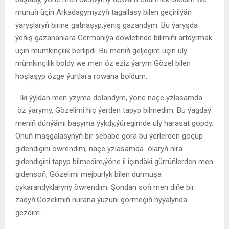
munuň üçin Arkadagymyzyň tagallasy bilen geçirilýän
ýaryşlaryň birine gatnaşyp,ýeniş gazandym. Bu ýaryşda
ýeňiş gazananlara Germaniýa döwletinde bilimiňi artdyrmak
üçin mümkinçilik berlipdi. Bu meniň geljegim üçin uly
mümkinçilik boldy we men öz eziz ýarym Gözel bilen
hoşlaşyp özge ýurtlara rowana boldum.
…Iki ýyldan men yzyma dolandym, ýöne näçe yzlasamda
öz ýarymy, Gözelimi hiç ýerden tapyp bilmedim. Bu ýagdaý
meniň dünýämi başyma ýykdy,ýüregimde uly harasat gopdy.
Onuň maşgalasynyň bir sebäbe görä bu ýerlerden göçüp
gidendigini öwrendim, näçe yzlasamda olaryň nirä
gidendigini tapyp bilmedim,ýöne il içindäki gürrüňlerden men
gidensoň, Gözelimi mejburlyk bilen durmuşa
çykarandyklaryny öwrendim. Şondan soň men diňe bir
zadyň:Gözelimiň nurana ýüzüni görmegiň hyýalynda
gezdim…