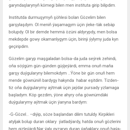
garyndaşlarynyň kömegi bilen men instituta girip bilipdim.
Institutda durmuşymyň şöhlesi bolan Gözelim bilen
garşylaşdym. Ol meniň ýaşamagym üçin ýeke-täk sebäp
bolupdy. Ol bir demde hemmä özüni aldyrypdy, men bolsa
mekdepde gowy okamanlygym üçin, birinji ýylymy juda kyn
geçiripdim.
Gözelim garyp maşgaladan bolsa-da juda seýrek zehindi,
oňa söýgüm gün-günden güýjeýärdi, emma onuň maňa
garşy duýgularyny bilemokdym …Ýöne bir gün onuň hem
mende göwnüniň bardygy hakynda habar eşitdim. Tizden-
tiz oňa duýgularymy aýtmak üçin jaýdar pursady yzlamaga
başladym. Köp gezdim, ýöne ahyry oňa göwnümdäki
duýgularymy aýtmak üçin ýanyna bardym:
-G-Gözel… –diýip, söze başlandan dilim tutuldy. Kirpikleri
atyljak bolup duran oklary ýatladýardy, hatda onuň gözlerini
hem gizleýärdi.Nar ýaly gyzaryp duran ýaňaklary onuň haýa-