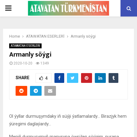
PRIMARY
MENU
Home
ATAWATAN ESERLERİ
Armanly söýgi
ATAWATAN ESERLERİ
Armanly söýgi
2020-10-20
1349
SHARE
4
Ol ýyllar durmuşymdaky iň süýji ýatlamalardy… Birazjyk hem
ýüregimi daglaýardy…
Meniň durmuşymyň manysyna öwrülen söýgim, nurana