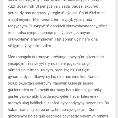
ýüzli Gözelimdi. Ol perişde ýaly sada, päkize, akýürekli
perizatdy has dogrusy, ýüregimiň eýesidi. Onuň ýüzi meni
maýyl edýärdi. Men onuň bilen talyplyk ýyllarymda
tanşypdym. Ol synpyň iň göreldeli okuwçylaryndandy, ýöne
men bolsa synpda hemişe pes ýetişik gazanýan
okuwçylaryň arasyndadym. Hut şonuň üçin hem oňa
söýgimi aýdyp bilmezdim.
Men maşgala durmuşym boýunça gowy gün-güzeranda
ýaşapdym. Ýaşlyk ýyllarymda hem jogapkärçiligiň
nämedigini bilmän ulaldym, meni hiç bir zat üçin
gynamazdylar. Okuwymy hiç okaman diňe keselländen
bolup okuwdan galardym. Ýaşaýan Güneşli, asuda
günlerimden soň, meniň durmuşy hem tümlük, garaňky
günler gaplap aldy. Duýdansyz gelen habar bilen ene-
atamyň ulag heläkçiligi sebäpli aýrylandygyny öwrendim. Bu
habar maňa uly zarba urdy, hossarsyz galdym. Gün-
güzeranym bolsa gün geçdikçe agyrlaşdy, kakamyň rehimli