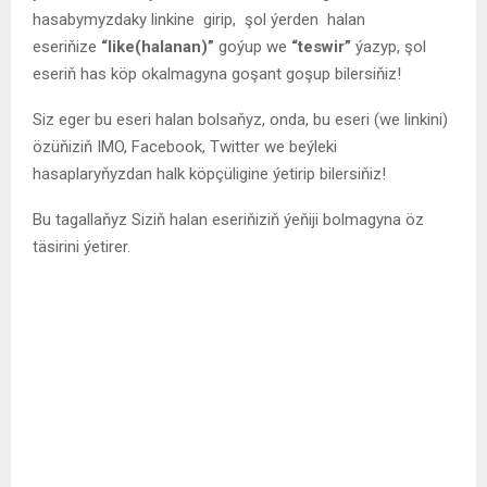
hasabymyzdaky linkine girip, şol ýerden halan
eseriňize
“like(halanan)”
goýup we
“teswir”
ýazyp, şol
eseriň has köp okalmagyna goşant goşup bilersiňiz!
Siz eger bu eseri halan bolsaňyz, onda, bu eseri (we linkini)
özüňiziň IMO, Facebook, Twitter we beýleki
hasaplaryňyzdan halk köpçüligine ýetirip bilersiňiz!
Bu tagallaňyz Siziň halan eseriňiziň ýeňiji bolmagyna öz
täsirini ýetirer.