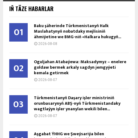
IŇ TÄZE HABARLAR
Baku şäherinde Türkmenistanyň Halk
01
Maslahatynyň nobatdaky mejlisiniň
ähmiýetine we BMG-niň «Halkara hukugyň...
2026-08-08
Oguljahan Atabaýewa: Maksadymyz – enelere
02
goldaw bermek arkaly sagdyn jemgyýeti
kemala getirmek
2026-08-07
Türkmenistanyň Daşary işler ministriniň
03
orunbasarynyň ABŞ-nyň Türkmenistandaky
wagtlaýyn işler ynanylan wekili bilen...
2026-08-07
Aşgabat ÝHHG we Şweýsariýa bilen