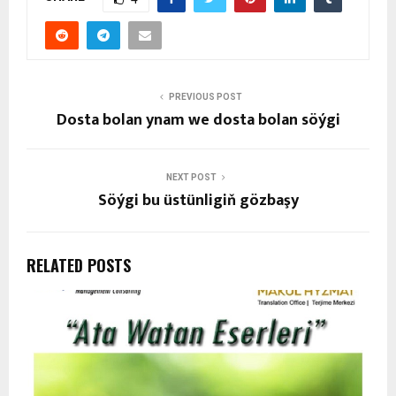
PREVIOUS POST
Dosta bolan ynam we dosta bolan söýgi
NEXT POST
Söýgi bu üstünligiň gözbaşy
RELATED POSTS