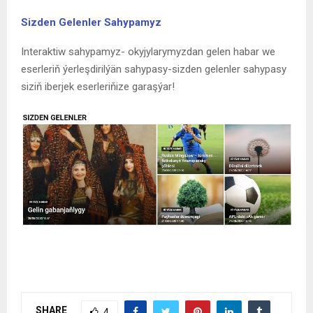
Sizden Gelenler Sahypamyz
Interaktiw sahypamyz- okyjylarymyzdan gelen habar we
eserleriň ýerleşdirilýän sahypasy-sizden gelenler sahypasy
siziň iberjek eserleriňize garaşýar!
SHARE
4