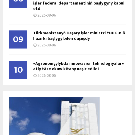
işler federal departamentiniň başlygyny kabul
etdi
2026-08-06
Türkmenistanyň Daşary işler ministri ÝHHG-niň
09
häzirki başlygy bilen duşuşdy
2026-08-06
«Agronomçylykda innowasion tehnologiýalar»
10
atly täze okuw kitaby neşir edildi
2026-08-05