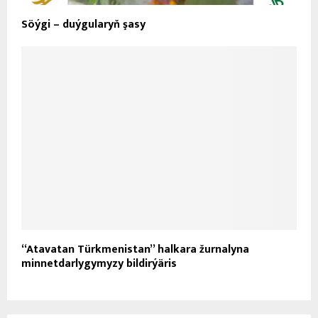
Söýgi – duýgularyň şasy
“Atavatan Türkmenistan” halkara žurnalyna
minnetdarlygymyzy bildirýäris