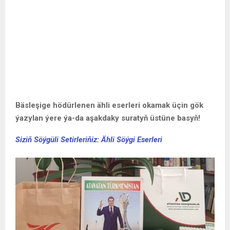
Bäsleşige hödürlenen ähli eserleri okamak üçin gök
ýazylan ýere ýa-da aşakdaky suratyň üstüne basyň!
Siziň Söýgüli Setirleriňiz: Ähli Söýgi Eserleri