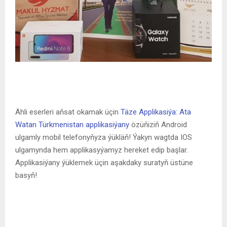
Ähli eserleri aňsat okamak üçin
Täze Applikasiýa: Ata
Watan Türkmenistan applikasiýany
özüňiziň Android
ulgamly mobil telefonyňyza ýükläň! Ýakyn wagtda IOS
ulgamynda hem applikasyýamyz hereket edip başlar.
Applikasiýany ýüklemek üçin aşakdaky suratyň üstüne
basyň!