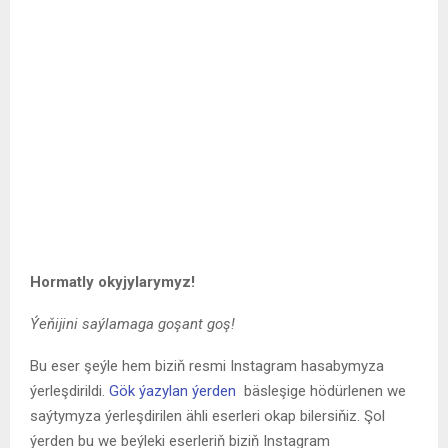
Hormatly okyjylarymyz!
Ýeňijini saýlamaga goşant goş!
Bu eser şeýle hem biziň resmi Instagram hasabymyza
ýerleşdirildi.
Gök ýazylan ýerden
bäsleşige hödürlenen we
saýtymyza ýerleşdirilen ähli eserleri okap bilersiňiz. Şol
ýerden bu we beýleki eserleriň biziň Instagram