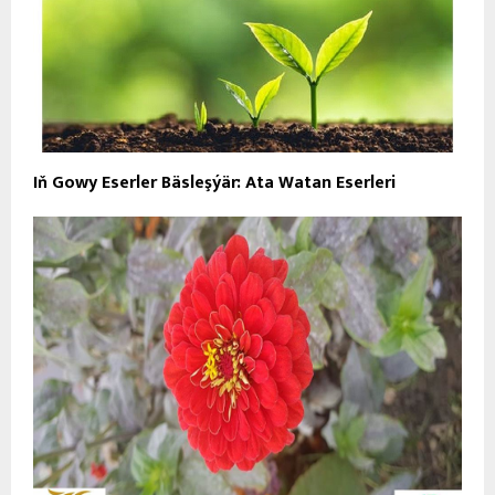
Iň Gowy Eserler Bäsleşýär: Ata Watan Eserleri