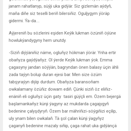
janam rahatlanyp, süýji uka gidýär. Siz gizlemän aýdyň,
maňa diňe siz teselli beriň bilersiňiz. Oguljygym ýöräp
gidermi. Ýa-da….
Aýjereniň bu sözlerini eşiden Keýik lukman özüniň öýüne
howlukýandygyny hem unutdy.
-Siziň diýýäniňiz näme, ogluňyz hökman ýörär. Ynha ertir
obaňyza gaýdýaňyz. Ol ýerde Keýik lukman ýok. Emma
çagasyny jandan söýýän, bagryndan önen balasy üçin ähli
zada taýyn bolup duran ejesi bar. Men size özüm
tabşyraýyn diýip durdum. Obaňyza baransoňam
owkalamany özüňiz dowam ediň. Çünki siziň öz eliňiz-
enäniň eli ogluňyz üçin gaty tasiri güýçli em. Özem bejergä
başlamankaňyz künji ýagyny az mukdarda çagajygyň
bedenine çalyşdyryň. Özem bar mähriňizi-söýgiňizi eçilip,
uly ynam bilen owkalaň. Tä şol çalan künji ýagyňyz
çaganyň bedenine mazaly siňip, çaga rahat uka gidýänçä