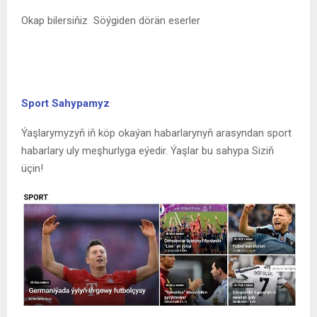
Okap bilersiňiz
Söýgiden dörän eserler
Sport Sahypamyz
Ýaşlarymyzyň iň köp okaýan habarlarynyň arasyndan sport
habarlary uly meşhurlyga eýedir. Ýaşlar bu sahypa Siziň
üçin!