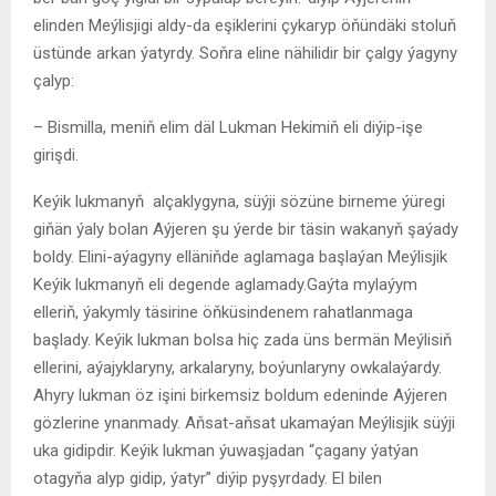
elinden Meýlisjigi aldy-da eşiklerini çykaryp öňündäki stoluň
üstünde arkan ýatyrdy. Soňra eline nähilidir bir çalgy ýagyny
çalyp:
– Bismilla, meniň elim däl Lukman Hekimiň eli diýip-işe
girişdi.
Keýik lukmanyň alçaklygyna, süýji sözüne birneme ýüregi
giňän ýaly bolan Aýjeren şu ýerde bir täsin wakanyň şaýady
boldy. Elini-aýagyny elläniňde aglamaga başlaýan Meýlisjik
Keýik lukmanyň eli degende aglamady.Gaýta mylaýym
elleriň, ýakymly täsirine öňküsindenem rahatlanmaga
başlady. Keýik lukman bolsa hiç zada üns bermän Meýlisiň
ellerini, aýajyklaryny, arkalaryny, boýunlaryny owkalaýardy.
Ahyry lukman öz işini birkemsiz boldum edeninde Aýjeren
gözlerine ynanmady. Aňsat-aňsat ukamaýan Meýlisjik süýji
uka gidipdir. Keýik lukman ýuwaşjadan “çagany ýatýan
otagyňa alyp gidip, ýatyr” diýip pyşyrdady. El bilen