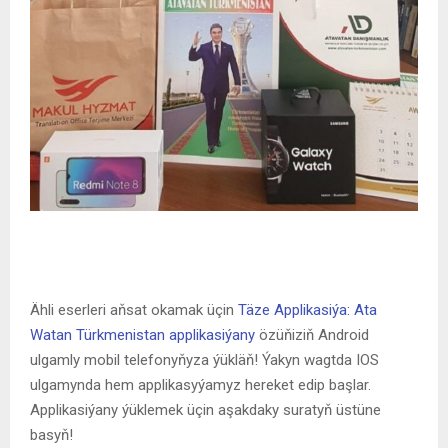
Ähli eserleri aňsat okamak üçin
Täze Applikasiýa: Ata
Watan Türkmenistan applikasiýany
özüňiziň Android
ulgamly mobil telefonyňyza ýükläň! Ýakyn wagtda IOS
ulgamynda hem applikasyýamyz hereket edip başlar.
Applikasiýany ýüklemek üçin aşakdaky suratyň üstüne
basyň!