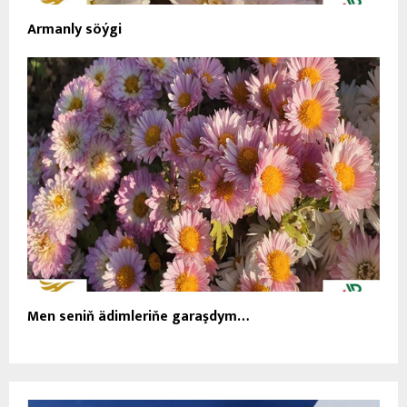
Armanly söýgi
Men seniň ädimleriňe garaşdym…