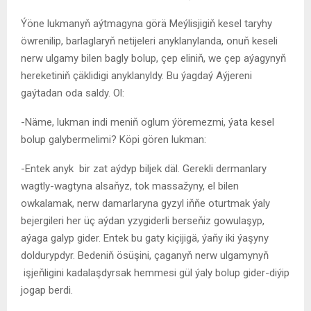
Ýöne lukmanyň aýtmagyna görä Meýlisjigiň kesel taryhy
öwrenilip, barlaglaryň netijeleri anyklanylanda, onuň keseli
nerw ulgamy bilen bagly bolup, çep eliniň, we çep aýagynyň
hereketiniň çäklidigi anyklanyldy. Bu ýagdaý Aýjereni
gaýtadan oda saldy. Ol:
-Näme, lukman indi meniň oglum ýöremezmi, ýata kesel
bolup galybermelimi? Köpi gören lukman:
-Entek anyk bir zat aýdyp biljek däl. Gerekli dermanlary
wagtly-wagtyna alsaňyz, tok massažyny, el bilen
owkalamak, nerw damarlaryna gyzyl iňňe oturtmak ýaly
bejergileri her üç aýdan yzygiderli berseňiz gowulaşyp,
aýaga galyp gider. Entek bu gaty kiçijigä, ýaňy iki ýaşyny
doldurypdyr. Bedeniň ösüşini, çaganyň nerw ulgamynyň
işjeňligini kadalaşdyrsak hemmesi gül ýaly bolup gider-diýip
jogap berdi.