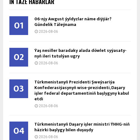
IŇ TÄZE HABARLAR
06-njy Awgust ýyldyzlar näme diýýär?
01
Gündelik Täleýnama
2026-08-06
Ýaş ne­sil­ler ba­ra­da­ky ala­da döw­let sy­ýa­sa­ty­
02
nyň ile­ri tu­tul­ýan ug­ry
2026-08-06
Türkmenistanyň Prezidenti Şweýsariýa
03
Konfederasiýasynyň wise-prezidenti, Daşary
işler federal departamentiniň başlygyny kabul
etdi
2026-08-06
Türkmenistanyň Daşary işler ministri ÝHHG-niň
04
häzirki başlygy bilen duşuşdy
2026-08-06