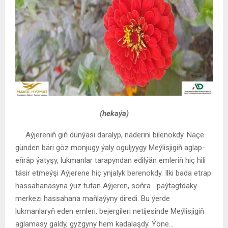
(hekaýa)
Aýjereniň giň dünýäsi daralyp, näderini bilenokdy. Näçe
günden bäri göz monjugy ýaly oguljyygy Meýlisjigiň aglap-
eňräp ýatyşy, lukmanlar tarapyndan edilýän emleriň hiç hili
täsir etmeýşi Aýjerene hiç ynjalyk berenokdy. Ilki bada etrap
hassahanasyna ýüz tutan Aýjeren, soňra paýtagtdaky
merkezi hassahana maňlaýyny diredi. Bu ýerde
lukmanlaryň eden emleri, bejergileri netijesinde Meýlisjigiň
aglamasy galdy, gyzgyny hem kadalaşdy. Ýöne…