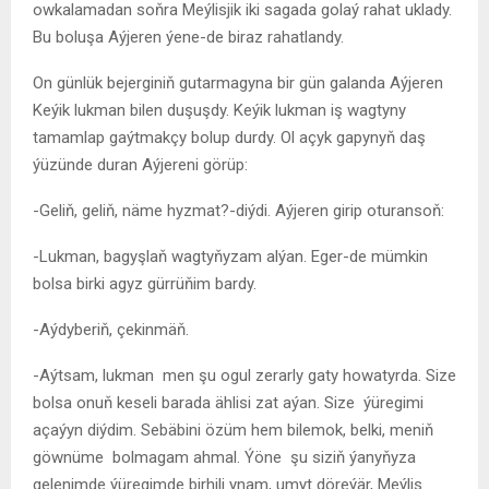
owkalamadan soňra Meýlisjik iki sagada golaý rahat uklady.
Bu boluşa Aýjeren ýene-de biraz rahatlandy.
On günlük bejerginiň gutarmagyna bir gün galanda Aýjeren
Keýik lukman bilen duşuşdy. Keýik lukman iş wagtyny
tamamlap gaýtmakçy bolup durdy. Ol açyk gapynyň daş
ýüzünde duran Aýjereni görüp:
-Geliň, geliň, näme hyzmat?-diýdi. Aýjeren girip oturansoň:
-Lukman, bagyşlaň wagtyňyzam alýan. Eger-de mümkin
bolsa birki agyz gürrüňim bardy.
-Aýdyberiň, çekinmäň.
-Aýtsam, lukman men şu ogul zerarly gaty howatyrda. Size
bolsa onuň keseli barada ählisi zat aýan. Size ýüregimi
açaýyn diýdim. Sebäbini özüm hem bilemok, belki, meniň
göwnüme bolmagam ahmal. Ýöne şu siziň ýanyňyza
gelenimde ýüregimde birhili ynam, umyt döreýär, Meýlis