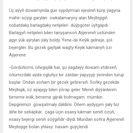
Üç aýyň dowamynda gün sypdyrman ejesiniň künji ýagyna
mähir-söýgi garylan owkalamaryny alan Meýlisjigiň
nobatdaky barlagdaky netijeleri düýpgöter üýtgäpdi.
Barlagyň netijeleri bilen tanyşansoň Aýjereniň üstünden
agyr ýük aýrylan ýaly boldy. Ýene-de Keýik gelneje, şol
bejergiler. Bu gezek gaýtjak wagty Keýik lukmanyň özi
Aýjerene:
-Gördüňizmi, öňegişilik bar, şu ýagdaýy dowam etdirseň,
öňümizdäki aýda ogluňyz bir zatdan ýapyşyp ýerinden turup
başlar. Ondan soňam bir gezek getirersiň. Soňky gezekde
Meýlisjik, öz aýajygy bilen ýöräp geler. Meniň diýýänlerim
birneme iiräk, birneme gijräk bolmagam mümkin.
Depginimizi gowşatmaly däldiris. Öňem aýdyşym ýaly biz
diňe bir sebäpkär, çaga üçin esasy lukman seniň özüň,
esasy bejergi seniň söýgiňdir-diýdi. Mundan soňra Aýjereniň
Meýlisjige bolan yhlasy hasam güýçlendi.