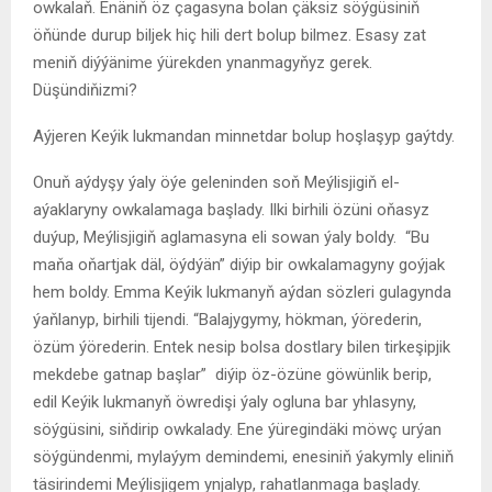
owkalaň. Enäniň öz çagasyna bolan çäksiz söýgüsiniň
öňünde durup biljek hiç hili dert bolup bilmez. Esasy zat
meniň diýýänime ýürekden ynanmagyňyz gerek.
Düşündiňizmi?
Aýjeren Keýik lukmandan minnetdar bolup hoşlaşyp gaýtdy.
Onuň aýdyşy ýaly öýe geleninden soň Meýlisjigiň el-
aýaklaryny owkalamaga başlady. Ilki birhili özüni oňasyz
duýup, Meýlisjigiň aglamasyna eli sowan ýaly boldy. “Bu
maňa oňartjak däl, öýdýän” diýip bir owkalamagyny goýjak
hem boldy. Emma Keýik lukmanyň aýdan sözleri gulagynda
ýaňlanyp, birhili tijendi. “Balajygymy, hökman, ýörederin,
özüm ýörederin. Entek nesip bolsa dostlary bilen tirkeşipjik
mekdebe gatnap başlar” diýip öz-özüne göwünlik berip,
edil Keýik lukmanyň öwredişi ýaly ogluna bar yhlasyny,
söýgüsini, siňdirip owkalady. Ene ýüregindäki möwç urýan
söýgündenmi, mylaýym demindemi, enesiniň ýakymly eliniň
täsirindemi Meýlisjigem ynjalyp, rahatlanmaga başlady.