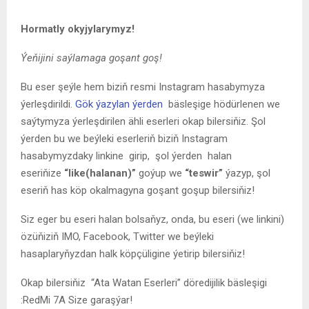
Hormatly okyjylarymyz!
Ýeňijini saýlamaga goşant goş!
Bu eser şeýle hem biziň resmi Instagram hasabymyza
ýerleşdirildi.
Gök ýazylan ýerden
bäsleşige hödürlenen we
saýtymyza ýerleşdirilen ähli eserleri okap bilersiňiz. Şol
ýerden bu we beýleki eserleriň biziň Instagram
hasabymyzdaky linkine girip, şol ýerden halan
eseriňize
“like(halanan)”
goýup we
“teswir”
ýazyp, şol
eseriň has köp okalmagyna goşant goşup bilersiňiz!
Siz eger bu eseri halan bolsaňyz, onda, bu eseri (we linkini)
özüňiziň IMO, Facebook, Twitter we beýleki
hasaplaryňyzdan halk köpçüligine ýetirip bilersiňiz!
Okap bilersiňiz
“Ata Watan Eserleri” döredijilik bäsleşigi
:RedMi 7A Size garaşýar!