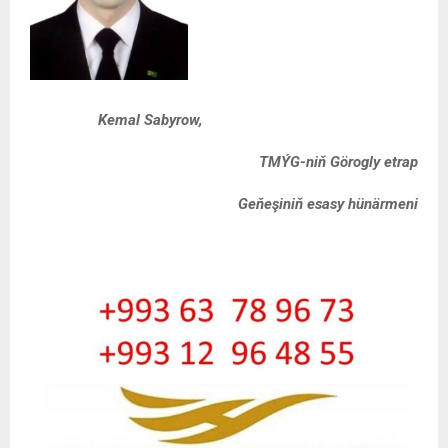
Kemal
Sabyrow,
TMÝG-niň
Görogly etrap
Geňeşiniň esasy hünärmeni