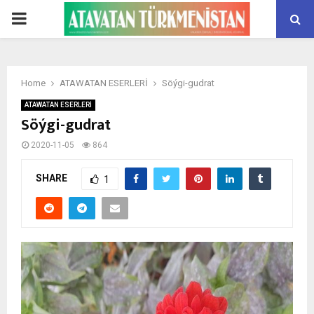
PRIMARY
MENU
Home
ATAWATAN ESERLERİ
Söýgi-gudrat
ATAWATAN ESERLERİ
Söýgi-gudrat
2020-11-05
864
SHARE
1