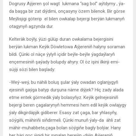
Dogrusy Aýjeren şol wagt lukmana “sag bol” aýtdymy , ýa-
da başga bir zat diýdimi, onçasyny özem bilenok. Bir görse
Meýlisjigi göterip el bilen owkalap bejergi berýän lukmanyň
otagynyň agzynda dur.
Kelteräk boýly, ýüzi gülüp duran owkalama bejergisini
berýän lukman Keýik Döwletowa Aýjereniň halyny soraman
bildi. Çünki ol näçe ýylyň içidir beýle-beýle ýagdaýlaryň
ençemesiniň şaýady bolupdy ahyry. Ol öz işini ilkinji emi-
süýji sözi bilen başlady:
-Weý-weý, bu nähili boluş şular ýaly owadan oglanjygyň
ejesiniň gaýga batyp durşuna näme diýjek? Hiç zady alada
etme entek görmedik ýaly bolasyňyz. Keýik gelnejesiniň
bejergi beren çagalarynyň hemmesi hem edil keýik owlajygy
ýaly dikgirdäpjik gidiberer. Esasy zat çaga, bar yhlasyňy,
söýgiňi, mähiriňi siňdirmeli. Çünki munuň ýaly-da ähli zat
mähir-muhabbete,çaga bolan söýgiňe bagly bolýar. Hany
ber bäri goç ýigidi bir sypalap bereýin.-diýip Aýjereniň