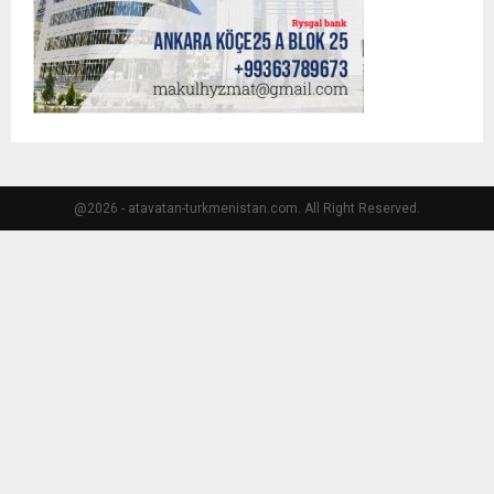
@2026 - atavatan-turkmenistan.com. All Right Reserved.