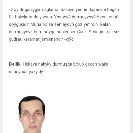
-Goý doganjygym aglama, azabyň ýerine düşenine begen.
Bir hakykata doly ynan. Ynsanyň durmuşynyň özeni onuň
söýgüsidir. Muňa bolsa sen aýdyň göz ýetirdiň. Galan
durmuşyňyz hem söýgä beslensin. Çünki Söýgüde çäksiz
gudrat, keramat jemlenendir -diýdi.
Bellik:
Hekaýa hakyky durmuşda bolup geçen waka
esasynda ýazyldy.