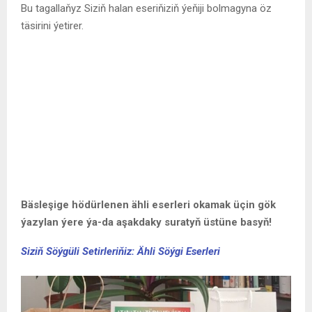
Bu tagallaňyz Siziň halan eseriňiziň ýeňiji bolmagyna öz
täsirini ýetirer.
Bäsleşige hödürlenen ähli eserleri okamak üçin gök
ýazylan ýere ýa-da aşakdaky suratyň üstüne basyň!
Siziň Söýgüli Setirleriňiz: Ähli Söýgi Eserleri