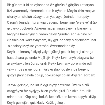
Bir günem ir bilen oýananda öz gözüniň görýän zatlaryna
özi ynanmady. Hemmelerden ir oýanan Meýlis tikin maşyn
oturdylan stoluň aýagyndan ýapyşyp ýerinden turupdyr.
Özüniň ýerinden turanyna begenip, begenjine “eje-e-e” diýip
gygyryp goýberdi. Aýjeren nädip onuň ýanyna baranyny,
bagryna basanyny duýman galdy. Şundan soň-a diňe bir
ejesiniň däl, kakasynyňam, uly gyz dogany Merjeniňem bar
aladalary Meýlise ýöremäni öwretmek boldy.
Keýik lukmanyň diýişi ýaly üçülenji gezek bejergi almaga
hassahana gelende Meýlisjik Keýik lukmanyň otagyna öz
aýajyklary bilen ýöräp girdi. Keýik lukmany göreninde edil
ýakyn hossaryny gören ýaly ejizläp, gözlerinde begenç
gözýaşlary peýda bolup, bokurdagy dolan Aýjeren zordan:
-Keýik gelneje, ine siziň ogluňyzy getirdim. Özem siziň
otagyňyza öz aýajygy bilen ýöräp girdi. Biz size ömürlik
minnetdar. Köp sag, boluň, kesbiňizden kemal tapyň -diýip,
Keýik gelnejäni gujaklady. Keýik gelneje: