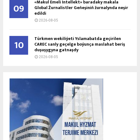
«Makul Emeli Intellekt» baradaky makala
09
Global Žurnalistler Geňeşiniň žurnalynda neşir
edildi
2026-08-05
Türkmen wekiliýeti Yslamabatda geçirilen
10
CAREC sanly geçelge boýunça maslahat beriş
duşuşygyna gatnaşdy
2026-08-05