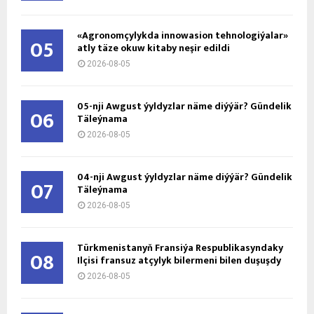
«Agronomçylykda innowasion tehnologiýalar»
05
atly täze okuw kitaby neşir edildi
2026-08-05
05-nji Awgust ýyldyzlar näme diýýär? Gündelik
06
Täleýnama
2026-08-05
04-nji Awgust ýyldyzlar näme diýýär? Gündelik
07
Täleýnama
2026-08-05
Türkmenistanyň Fransiýa Respublikasyndaky
08
Ilçisi fransuz atçylyk bilermeni bilen duşuşdy
2026-08-05