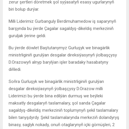
zerur şertleri döretmek şol syýasatyň esasy ugurlarynyň
biri bolup durýar.
Milli Liderimiz Gurbanguly Berdimuhamedow iş saparynyň
barşynda bu ýerde Çagalar sagaldyş-dikeldiş merkeziniň
guruljak ýerine geldi.
Bu ýerde döwlet Baştutanymyz Gurluşyk we binagärlik
ministrliginiň gurulýan desgalar direksiýasynyň ýolbaşçysy
D.Orazowyň alnyp barylýan işler baradaky hasabatyny
diňledi.
Soňra Gurluşyk we binagärlik ministrliginiň gurulýan
desgalar direksiýasynyň ýolbaşçysy D.Orazow milli
Liderimizi bu ýerde bina edilýän durmuş we beýleki
maksatly desgalaryň taslamalary, şol sanda Çagalar
sagaldyş-dikeldiş merkeziniň toplumynyň şekil taslamalary
bilen tanyşdyrdy. Şekil taslamalarynda merkeziň dolandyryş
binasy, saglyk nokady, onuň otaglarynyň içki görnüşleri, 2