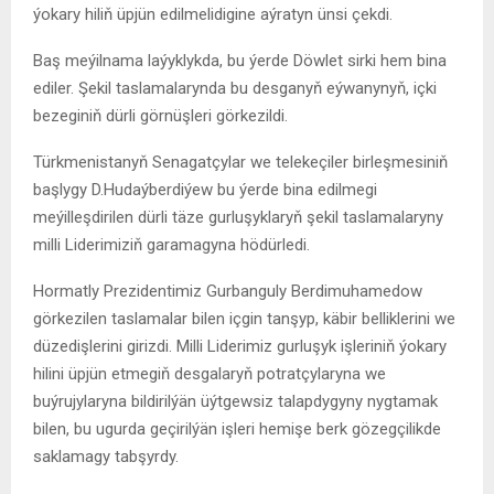
ýokary hiliň üpjün edilmelidigine aýratyn ünsi çekdi.
Baş meýilnama laýyklykda, bu ýerde Döwlet sirki hem bina
ediler. Şekil taslamalarynda bu desganyň eýwanynyň, içki
bezeginiň dürli görnüşleri görkezildi.
Türkmenistanyň Senagatçylar we telekeçiler birleşmesiniň
başlygy D.Hudaýberdiýew bu ýerde bina edilmegi
meýilleşdirilen dürli täze gurluşyklaryň şekil taslamalaryny
milli Liderimiziň garamagyna hödürledi.
Hormatly Prezidentimiz Gurbanguly Berdimuhamedow
görkezilen taslamalar bilen içgin tanşyp, käbir belliklerini we
düzedişlerini girizdi. Milli Liderimiz gurluşyk işleriniň ýokary
hilini üpjün etmegiň desgalaryň potratçylaryna we
buýrujylaryna bildirilýän üýtgewsiz talapdygyny nygtamak
bilen, bu ugurda geçirilýän işleri hemişe berk gözegçilikde
saklamagy tabşyrdy.