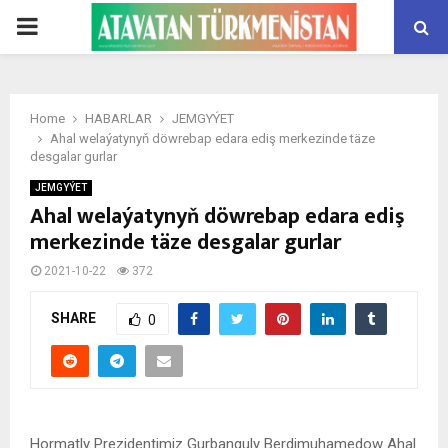
PRIMARY
MENU
Home
HABARLAR
JEMGYÝET
Ahal welaýatynyň döwrebap edara ediş merkezinde täze
desgalar gurlar
JEMGYÝET
Ahal welaýatynyň döwrebap edara ediş
merkezinde täze desgalar gurlar
2021-10-22
372
SHARE
0
Hormatly Prezidentimiz Gurbanguly Berdimuhamedow Ahal