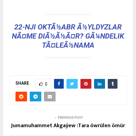
22-NJI OKTÃ½ABR Ã½YLDYZLAR
NÃ¤ME DIÃ½Ã½Ã¤R? GÃ¼NDELIK
TÃ¤LEÃ½NAMA
SHARE
0
PREVIOUS POST
Jumamuhammet Akgaýew :Tara öwrülen ömür