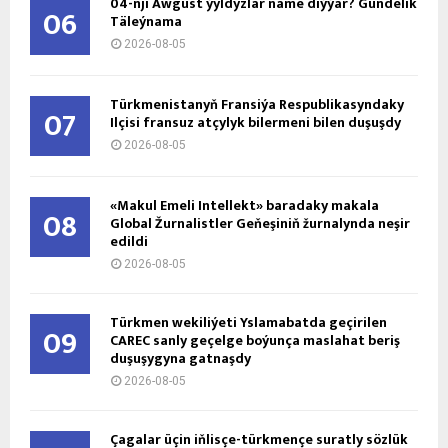
04-nji Awgust ýyldyzlar näme diýýär? Gündelik
06
Täleýnama
2026-08-05
Türkmenistanyň Fransiýa Respublikasyndaky
07
Ilçisi fransuz atçylyk bilermeni bilen duşuşdy
2026-08-05
«Makul Emeli Intellekt» baradaky makala
08
Global Žurnalistler Geňeşiniň žurnalynda neşir
edildi
2026-08-05
Türkmen wekiliýeti Yslamabatda geçirilen
09
CAREC sanly geçelge boýunça maslahat beriş
duşuşygyna gatnaşdy
2026-08-05
Çagalar üçin iňlisçe-türkmençe suratly sözlük