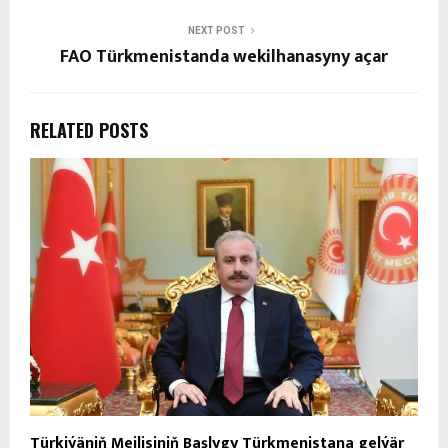
NEXT POST
FAO Türkmenistanda wekilhanasyny açar
RELATED POSTS
Türkiýäniň Mejlisiniň Başlygy Türkmenistana gelýär