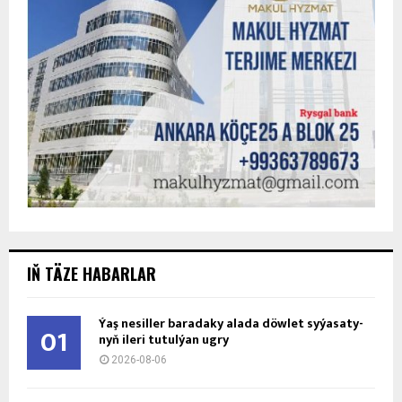
IŇ TÄZE HABARLAR
Ýaş ne­sil­ler ba­ra­da­ky ala­da döw­let sy­ýa­sa­ty­
01
nyň ile­ri tu­tul­ýan ug­ry
2026-08-06