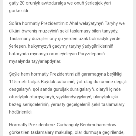
gatly 20 orunlyk awtoduralga we onuň ýerleşjek ýeri
görkezildi.
Soňra hormatly Prezidentimiz Ahal welaýatynyň Taryhy we
ülkäni öwreniş muzeýiniň şekil taslamasy bilen tanyşdy.
Taslamany düzüjiler ony şu ýerden uzak bolmadyk ýerde
ýerleşen, halkymyzyň gadymy taryhy ýadygärlikleriniň
hatarynda mynasyp orun eýeleýän Paryzdepäniň
mysalynda taýýarlapdyrlar.
Şeýle hem hormatly Prezidentimiziň garamagyna beýikligi
115 metr boljak Baýdak sütüniniň, ýol-ulag düzümine degişli
desgalaryň, şol sanda guruljak duralgalaryň, olaryň içinde
oturdyljak oturgyçlaryň, yşyklandyryjylaryň, ulanyljak içki
bezeg serişdeleriniň, ýerasty geçelgeleriň şekil taslamalary
hödürlenildi.
Hormatly Prezidentimiz Gurbanguly Berdimuhamedow
görkezilen taslamalary makullap, olar durmuşa geçirilende,