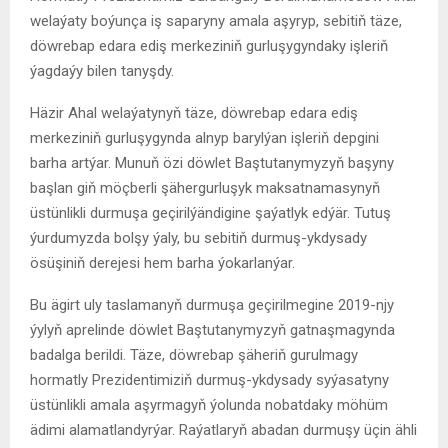
welaýaty boýunça iş saparyny amala aşyryp, sebitiň täze,
döwrebap edara ediş merkeziniň gurluşygyndaky işleriň
ýagdaýy bilen tanyşdy.
Häzir Ahal welaýatynyň täze, döwrebap edara ediş
merkeziniň gurluşygynda alnyp barylýan işleriň depgini
barha artýar. Munuň özi döwlet Baştutanymyzyň başyny
başlan giň möçberli şähergurluşyk maksatnamasynyň
üstünlikli durmuşa geçirilýändigine şaýatlyk edýär. Tutuş
ýurdumyzda bolşy ýaly, bu sebitiň durmuş-ykdysady
ösüşiniň derejesi hem barha ýokarlanýar.
Bu ägirt uly taslamanyň durmuşa geçirilmegine 2019-njy
ýylyň aprelinde döwlet Baştutanymyzyň gatnaşmagynda
badalga berildi. Täze, döwrebap şäheriň gurulmagy
hormatly Prezidentimiziň durmuş-ykdysady syýasatyny
üstünlikli amala aşyrmagyň ýolunda nobatdaky möhüm
ädimi alamatlandyrýar. Raýatlaryň abadan durmuşy üçin ähli