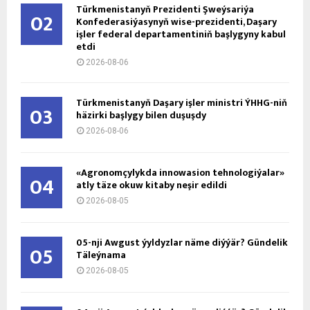
Türkmenistanyň Prezidenti Şweýsariýa
02
Konfederasiýasynyň wise-prezidenti, Daşary
işler federal departamentiniň başlygyny kabul
etdi
2026-08-06
Türkmenistanyň Daşary işler ministri ÝHHG-niň
03
häzirki başlygy bilen duşuşdy
2026-08-06
«Agronomçylykda innowasion tehnologiýalar»
04
atly täze okuw kitaby neşir edildi
2026-08-05
05-nji Awgust ýyldyzlar näme diýýär? Gündelik
05
Täleýnama
2026-08-05