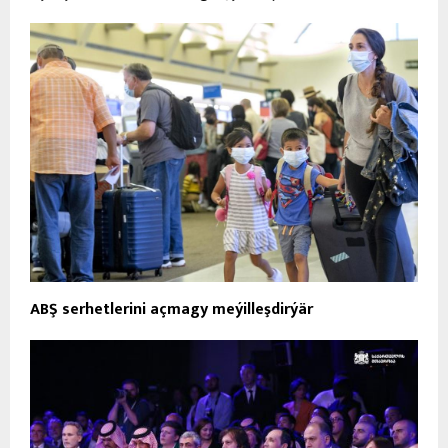
ABŞ serhetlerini açmagy meýilleşdirýär