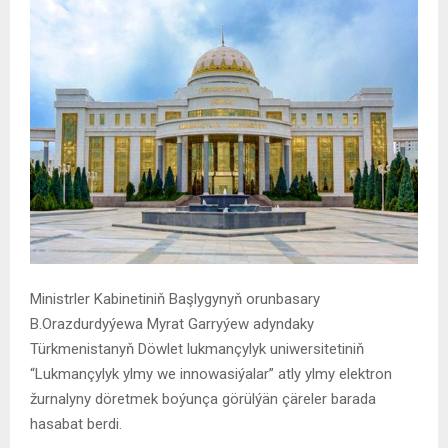
Ministrler Kabinetiniň Başlygynyň orunbasary
B.Orazdurdyýewa Myrat Garryýew adyndaky
Türkmenistanyň Döwlet lukmançylyk uniwersitetiniň
“Lukmançylyk ylmy we innowasiýalar” atly ylmy elektron
žurnalyny döretmek boýunça görülýän çäreler barada
hasabat berdi.