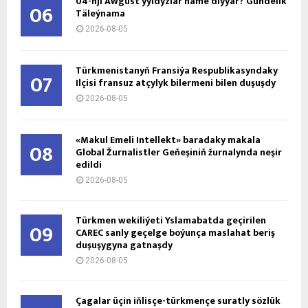
04-nji Awgust ýyldyzlar näme diýýär? Gündelik
06
Täleýnama
2026-08-05
Türkmenistanyň Fransiýa Respublikasyndaky
07
Ilçisi fransuz atçylyk bilermeni bilen duşuşdy
2026-08-05
«Makul Emeli Intellekt» baradaky makala
08
Global Žurnalistler Geňeşiniň žurnalynda neşir
edildi
2026-08-05
Türkmen wekiliýeti Yslamabatda geçirilen
09
CAREC sanly geçelge boýunça maslahat beriş
duşuşygyna gatnaşdy
2026-08-05
Çagalar üçin iňlisçe-türkmençe suratly sözlük