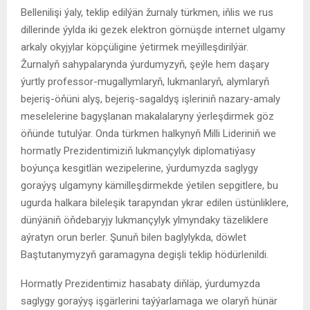
Bellenilişi ýaly, teklip edilýän žurnaly türkmen, iňlis we rus
dillerinde ýylda iki gezek elektron görnüşde internet ulgamy
arkaly okyjylar köpçüligine ýetirmek meýilleşdirilýär.
Žurnalyň sahypalarynda ýurdumyzyň, şeýle hem daşary
ýurtly professor-mugallymlaryň, lukmanlaryň, alymlaryň
bejeriş-öňüni alyş, bejeriş-sagaldyş işleriniň nazary-amaly
meselelerine bagyşlanan makalalaryny ýerleşdirmek göz
öňünde tutulýar. Onda türkmen halkynyň Milli Lideriniň we
hormatly Prezidentimiziň lukmançylyk diplomatiýasy
boýunça kesgitlän wezipelerine, ýurdumyzda saglygy
goraýyş ulgamyny kämilleşdirmekde ýetilen sepgitlere, bu
ugurda halkara bileleşik tarapyndan ykrar edilen üstünliklere,
dünýäniň öňdebaryjy lukmançylyk ylmyndaky täzeliklere
aýratyn orun berler. Şunuň bilen baglylykda, döwlet
Baştutanymyzyň garamagyna degişli teklip hödürlenildi.
Hormatly Prezidentimiz hasabaty diňläp, ýurdumyzda
saglygy goraýyş işgärlerini taýýarlamaga we olaryň hünär