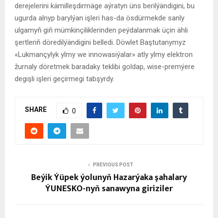
derejelerini kämilleşdirmäge aýratyn üns berilýändigini, bu
ugurda alnyp barylýan işleri has-da ösdürmekde sanly
ulgamyň giň mümkinçiliklerinden peýdalanmak üçin ähli
şertleriň döredilýändigini belledi. Döwlet Baştutanymyz
«Lukmançylyk ylmy we innowasiýalar» atly ylmy elektron
žurnaly döretmek baradaky teklibi goldap, wise-premýere
degişli işleri geçirmegi tabşyrdy.
SHARE
0
PREVIOUS POST
Beýik Ýüpek ýolunyň Hazarýaka şahalary
ÝUNESKO-nyň sanawyna giriziler