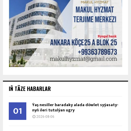
IŇ TÄZE HABARLAR
Ýaş ne­sil­ler ba­ra­da­ky ala­da döw­let sy­ýa­sa­ty­
01
nyň ile­ri tu­tul­ýan ug­ry
2026-08-06