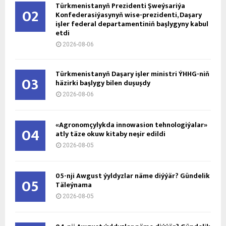
Türkmenistanyň Prezidenti Şweýsariýa
02
Konfederasiýasynyň wise-prezidenti, Daşary
işler federal departamentiniň başlygyny kabul
etdi
2026-08-06
Türkmenistanyň Daşary işler ministri ÝHHG-niň
03
häzirki başlygy bilen duşuşdy
2026-08-06
«Agronomçylykda innowasion tehnologiýalar»
04
atly täze okuw kitaby neşir edildi
2026-08-05
05-nji Awgust ýyldyzlar näme diýýär? Gündelik
05
Täleýnama
2026-08-05