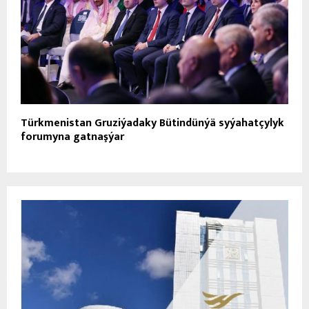
Türkmenistan Gruziýadaky Bütindünýä syýahatçylyk
forumyna gatnaşýar