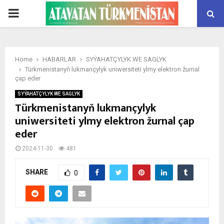
PRIMARY
MENU
Home
HABARLAR
SYÝAHATÇYLYK WE SAGLYK
Türkmenistanyň lukmançylyk uniwersiteti ylmy elektron žurnal
çap eder
SYÝAHATÇYLYK WE SAGLYK
Türkmenistanyň lukmançylyk
uniwersiteti ylmy elektron žurnal çap
eder
2024-11-30
481
SHARE
0