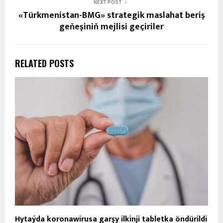
NEXT POST
«Türkmenistan-BMG» strategik maslahat beriş
geňeşiniň mejlisi geçiriler
RELATED POSTS
Hytaýda koronawirusa garşy ilkinji tabletka öndürildi