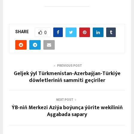
SHARE
0
PREVIOUS POST
Geljek ýyl Türkmenistan-Azerbaýjan-Türkiýe
döwletleriniň sammiti geçiriler
NEXT POST
ÝB-niň Merkezi Aziýa boýunça ýörite wekiliniň
Aşgabada sapary