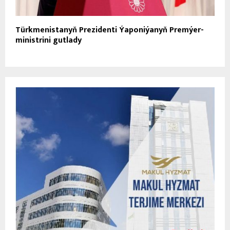
Türkmenistanyň Prezidenti Ýaponiýanyň Premýer-
ministrini gutlady