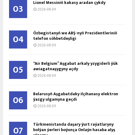
Lionel Messiniň kakasy aradan çykdy
03
2026-08-09
Özbegistanyň we ABŞ-nyň Prezidentleriniň
04
telefon söhbetdeşligi
2026-08-09
“Air Belgium” Aşgabat arkaly yzygiderli ýük
05
awiagatnaşygyny açdy
2026-08-09
Belarusyň Aşgabatdaky ilçihanasy elektron
06
ýazgy ulgamyna geçdi
2026-08-09
Türkmenistanda daşary ýurt raýatlaryny
07
bolýan ýerleri boýunça Onlaýn hasaba alyş