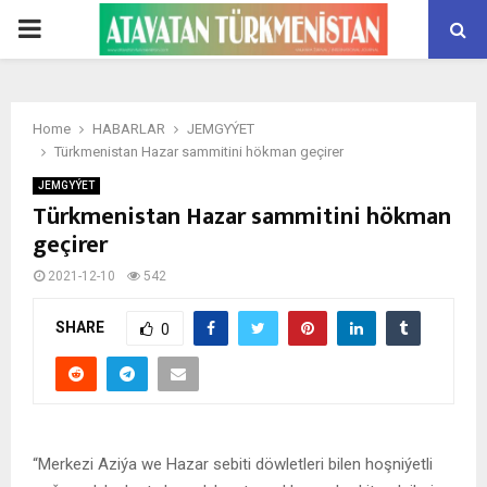
PRIMARY
MENU
Home
HABARLAR
JEMGYÝET
Türkmenistan Hazar sammitini hökman geçirer
JEMGYÝET
Türkmenistan Hazar sammitini hökman
geçirer
2021-12-10
542
SHARE
0
“Merkezi Aziýa we Hazar sebiti döwletleri bilen hoşniýetli