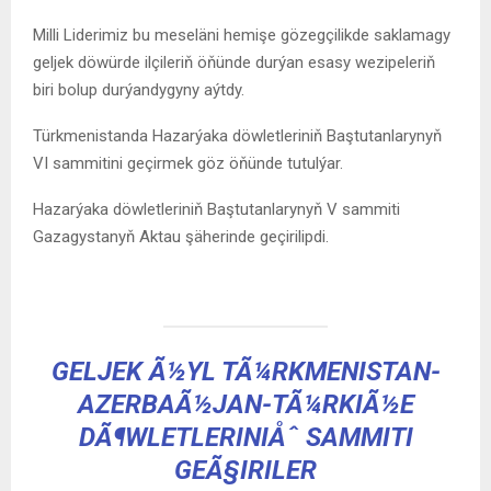
Milli Liderimiz bu meseläni hemişe gözegçilikde saklamagy
geljek döwürde ilçileriň öňünde durýan esasy wezipeleriň
biri bolup durýandygyny aýtdy.
Türkmenistanda Hazarýaka döwletleriniň Baştutanlarynyň
VI sammitini geçirmek göz öňünde tutulýar.
Hazarýaka döwletleriniň Baştutanlarynyň V sammiti
Gazagystanyň Aktau şäherinde geçirilipdi.
GELJEK Ã½YL TÃ¼RKMENISTAN-
AZERBAÃ½JAN-TÃ¼RKIÃ½E
DÃ¶WLETLERINIÅˆ SAMMITI
GEÃ§IRILER