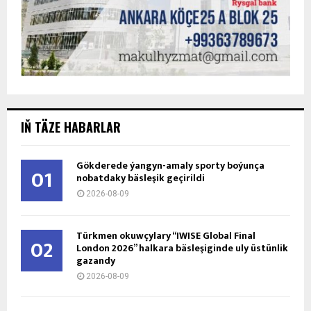
IŇ TÄZE HABARLAR
Gökderede ýangyn-amaly sporty boýunça
01
nobatdaky bäsleşik geçirildi
2026-08-09
Türkmen okuwçylary “IWISE Global Final
02
London 2026” halkara bäsleşiginde uly üstünlik
gazandy
2026-08-09