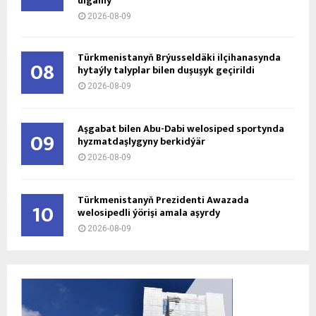
ulgamy
2026-08-09
Türkmenistanyň Brýusseldäki ilçihanasynda
08
hytaýly talyplar bilen duşuşyk geçirildi
2026-08-09
Aşgabat bilen Abu-Dabi welosiped sportynda
09
hyzmatdaşlygyny berkidýär
2026-08-09
Türkmenistanyň Prezidenti Awazada
10
welosipedli ýörişi amala aşyrdy
2026-08-09