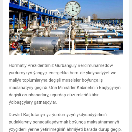
Hormatly Prezidentimiz Gurbanguly Berdimuhamedow
ýurdumyzyň ýangyç-energetika hem-de ykdysadyýet we
maliýe toplumlaryna degişli meseleler boýunça iş
maslahatyny geçirdi. Oňa Ministrler Kabinetiniň Başlygynyň
degişli orunbasarlary, ugurdaş düzümleriň käbir
ýolbaşçylary gatnaşdylar.
Döwlet Baştutanymyz ýurdumyzyň ykdysadyýetiniň
pudaklaryny senagatlaşdyrmak boýunça maksatnamanyň
yzygiderli ýerine ýetirilmeginiň ähmiýeti barada durup geçip,