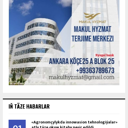
IŇ TÄZE HABARLAR
«Agronomçylykda innowasion tehnologiýalar»
atly täze okuw kitaby neşir edildi