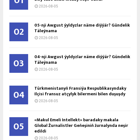
01
2026-08-05
05-nji Awgust ýyldyzlar näme diýýär? Gündelik
02
Täleýnama
2026-08-05
04-nji Awgust ýyldyzlar näme diýýär? Gündelik
03
Täleýnama
2026-08-05
Türkmenistanyň Fransiýa Respublikasyndaky
04
Ilçisi fransuz atçylyk bilermeni bilen duşuşdy
2026-08-05
«Makul Emeli Intellekt» baradaky makala
05
Global Žurnalistler Geňeşiniň žurnalynda neşir
edildi
2026-08-05