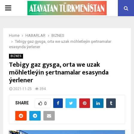
PRIMARY
MENU
Home
HABARLAR
BIZNES
Tebigy gaz gysga, orta we uzak möhletleýin şertnamalar
esasynda ýerlener
BIZNES
Tebigy gaz gysga, orta we uzak
möhletleýin şertnamalar esasynda
ýerlener
2021-11-25
394
SHARE
0