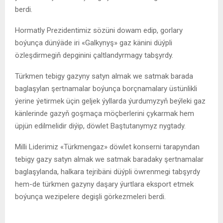
berdi.
Hormatly Prezidentimiz sözüni dowam edip, gorlary
boýunça dünýäde iri «Galkynyş» gaz känini düýpli
özleşdirmegiň depginini çaltlandyrmagy tabşyrdy.
Türkmen tebigy gazyny satyn almak we satmak barada
baglaşylan şertnamalar boýunça borçnamalary üstünlikli
ýerine ýetirmek üçin geljek ýyllarda ýurdumyzyň beýleki gaz
känlerinde gazyň goşmaça möçberlerini çykarmak hem
üpjün edilmelidir diýip, döwlet Baştutanymyz nygtady.
Milli Liderimiz «Türkmengaz» döwlet konserni tarapyndan
tebigy gazy satyn almak we satmak baradaky şertnamalar
baglaşylanda, halkara tejribäni düýpli öwrenmegi tabşyrdy
hem-de türkmen gazyny daşary ýurtlara eksport etmek
boýunça wezipelere degişli görkezmeleri berdi.