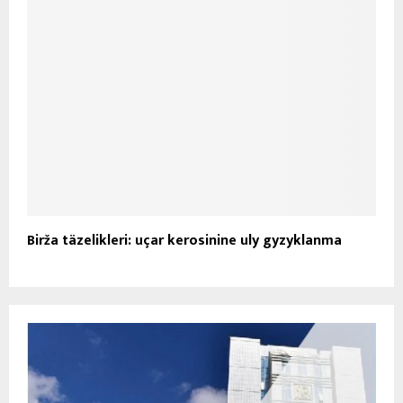
Birža täzelikleri: uçar kerosinine uly gyzyklanma