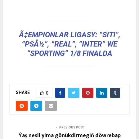
Ã‡EMPIONLAR LIGASY: “SITI”,
“PSÅ½”, “REAL”, “INTER” WE
“SPORTING” 1/8 FINALDA
SHARE
0
PREVIOUS POST
Ýaş nesli ylma gönükdirmegiň döwrebap