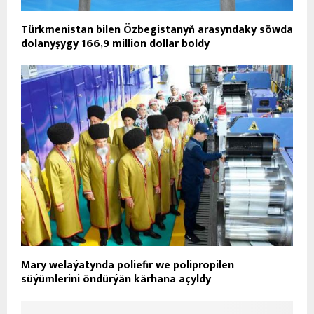
Türkmenistan bilen Özbegistanyň arasyndaky söwda
dolanyşygy 166,9 million dollar boldy
Mary welaýatynda poliefir we polipropilen
süýümlerini öndürýän kärhana açyldy