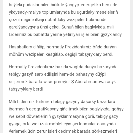
beýleki pudaklar bilen birlikde ýangyç-energetika hem-de
ykdysady-maliýe toplumlarynda bu ugurdaky meseleleriň
çözülmegine ilkinji nobatdaky wezipeler hökmünde
garalýandygyna ünsi çekdi. Şunuň bilen baglylykda, milli
Liderimiz bu babatda ýerine ýetirilýän işler bilen gyzyklandy.
Hasabatlary diňläp, hormatly Prezidentimiz öňde durýan
möhüm wezipeleri kesgitläp, degişli tabşyryklary berdi.
Hormatly Prezidentimiz häzirki wagtda dünýä bazarynda
tebigy gazyň sarp edilişini hem-de bahasyny düýpli
seljermek barada wise-premýer Ş.Abdrahmanowa anyk
tabşyryklary berdi.
Milli Liderimiz türkmen tebigy gazyny daşarky bazarlara
ibermegiň geografiýasyny giňeltmek bilen baglylykda, goňşy
we sebit döwletleriniň gyzyklanmasyna görä, tebigy gazy
gysga, orta we uzak möhletleýin şertnamalar esasynda
ýerlemek üçin zerur işleri geçirmek barada görkezmeleri