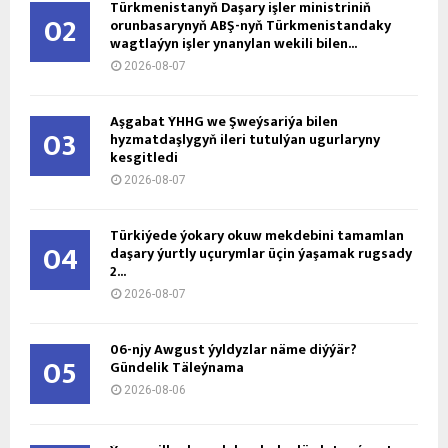
Türkmenistanyň Daşary işler ministriniň
02
orunbasarynyň ABŞ-nyň Türkmenistandaky
wagtlaýyn işler ynanylan wekili bilen...
2026-08-07
Aşgabat ÝHHG we Şweýsariýa bilen
03
hyzmatdaşlygyň ileri tutulýan ugurlaryny
kesgitledi
2026-08-07
Türkiýede ýokary okuw mekdebini tamamlan
04
daşary ýurtly uçurymlar üçin ýaşamak rugsady
2...
2026-08-07
06-njy Awgust ýyldyzlar näme diýýär?
05
Gündelik Täleýnama
2026-08-06