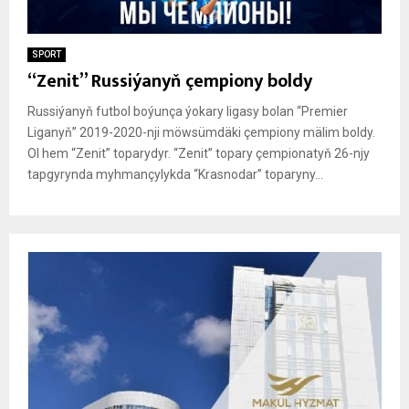
SPORT
“Zenit” Russiýanyň çempiony boldy
Russiýanyň futbol boýunça ýokary ligasy bolan “Premier
Liganyň” 2019-2020-nji möwsümdäki çempiony mälim boldy.
Ol hem “Zenit” toparydyr. “Zenit” topary çempionatyň 26-njy
tapgyrynda myhmançylykda “Krasnodar” toparyny...