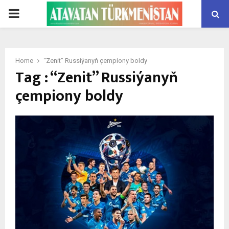
PRIMARY
MENU
Home
“Zenit” Russiýanyň çempiony boldy
Tag : “Zenit” Russiýanyň
çempiony boldy