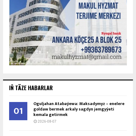
IŇ TÄZE HABARLAR
Oguljahan Atabaýewa: Maksadymyz – enelere
01
goldaw bermek arkaly sagdyn jemgyýeti
kemala getirmek
2026-08-07