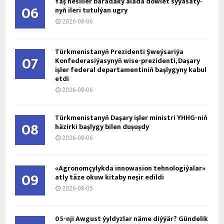
Ýaş ne­sil­ler ba­ra­da­ky ala­da döw­let sy­ýa­sa­ty­
06
nyň ile­ri tu­tul­ýan ug­ry
2026-08-06
Türkmenistanyň Prezidenti Şweýsariýa
07
Konfederasiýasynyň wise-prezidenti, Daşary
işler federal departamentiniň başlygyny kabul
etdi
2026-08-06
Türkmenistanyň Daşary işler ministri ÝHHG-niň
08
häzirki başlygy bilen duşuşdy
2026-08-06
«Agronomçylykda innowasion tehnologiýalar»
09
atly täze okuw kitaby neşir edildi
2026-08-05
05-nji Awgust ýyldyzlar näme diýýär? Gündelik