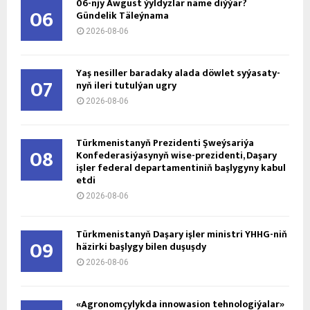
06-njy Awgust ýyldyzlar näme diýýär?
06
Gündelik Täleýnama
2026-08-06
Ýaş ne­sil­ler ba­ra­da­ky ala­da döw­let sy­ýa­sa­ty­
07
nyň ile­ri tu­tul­ýan ug­ry
2026-08-06
Türkmenistanyň Prezidenti Şweýsariýa
08
Konfederasiýasynyň wise-prezidenti, Daşary
işler federal departamentiniň başlygyny kabul
etdi
2026-08-06
Türkmenistanyň Daşary işler ministri ÝHHG-niň
09
häzirki başlygy bilen duşuşdy
2026-08-06
«Agronomçylykda innowasion tehnologiýalar»