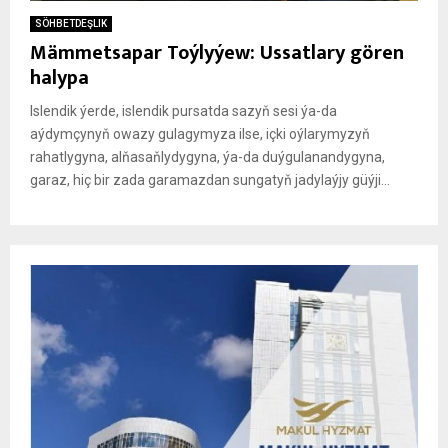
SÖHBETDEŞLIK
Mämmetsapar Toýlyýew: Ussatlary gören
halypa
Islendik ýerde, islendik pursatda sazyň sesi ýa-da
aýdymçynyň owazy gulagymyza ilse, içki oýlarymyzyň
rahatlygyna, alňasaňlydygyna, ýa-da duýgulanandygyna,
garaz, hiç bir zada garamazdan sungatyň jadylaýjy güýji...