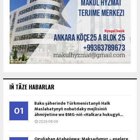
IŇ TÄZE HABARLAR
Baku şäherinde Türkmenistanyň Halk
01
Maslahatynyň nobatdaky mejlisiniň
ähmiýetine we BMG-niň «Halkara hukugyň...
2026-08-08
Oguljahan Atabaýewa: Maksadymyz – enelere