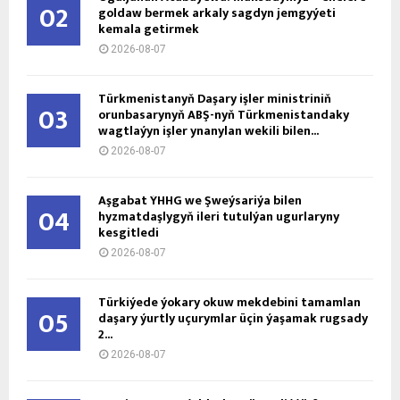
02
goldaw bermek arkaly sagdyn jemgyýeti
kemala getirmek
2026-08-07
Türkmenistanyň Daşary işler ministriniň
03
orunbasarynyň ABŞ-nyň Türkmenistandaky
wagtlaýyn işler ynanylan wekili bilen...
2026-08-07
Aşgabat ÝHHG we Şweýsariýa bilen
04
hyzmatdaşlygyň ileri tutulýan ugurlaryny
kesgitledi
2026-08-07
Türkiýede ýokary okuw mekdebini tamamlan
05
daşary ýurtly uçurymlar üçin ýaşamak rugsady
2...
2026-08-07