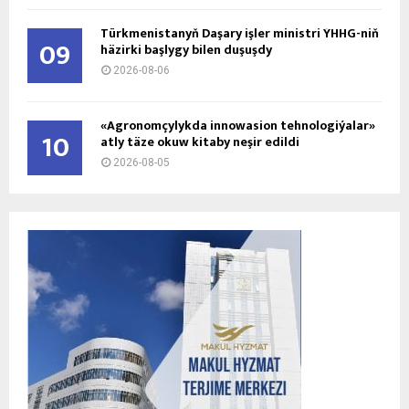
Türkmenistanyň Daşary işler ministri ÝHHG-niň
09
häzirki başlygy bilen duşuşdy
2026-08-06
«Agronomçylykda innowasion tehnologiýalar»
10
atly täze okuw kitaby neşir edildi
2026-08-05