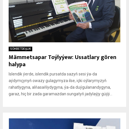
SÖHBETDEŞLIK
Mämmetsapar Toýlyýew: Ussatlary gören
halypa
Islendik ýerde, islendik pursatda sazyň sesi ýa-da
aýdymçynyň owazy gulagymyza ilse, içki oýlarymyzyň
rahatlygyna, alňasaňlydygyna, ýa-da duýgulanandygyna,
garaz, hiç bir zada garamazdan sungatyň jadylaýjy güýji...