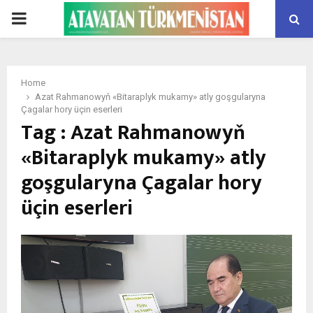
PRIMARY
MENU
Home
Azat Rahmanowyň «Bitaraplyk mukamy» atly goşgularyna
Çagalar hory üçin eserleri
Tag : Azat Rahmanowyň
«Bitaraplyk mukamy» atly
goşgularyna Çagalar hory
üçin eserleri