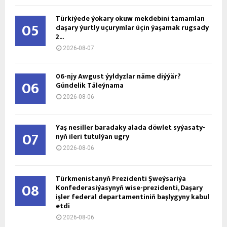
Türkiýede ýokary okuw mekdebini tamamlan
05
daşary ýurtly uçurymlar üçin ýaşamak rugsady
2...
2026-08-07
06-njy Awgust ýyldyzlar näme diýýär?
06
Gündelik Täleýnama
2026-08-06
Ýaş ne­sil­ler ba­ra­da­ky ala­da döw­let sy­ýa­sa­ty­
07
nyň ile­ri tu­tul­ýan ug­ry
2026-08-06
Türkmenistanyň Prezidenti Şweýsariýa
08
Konfederasiýasynyň wise-prezidenti, Daşary
işler federal departamentiniň başlygyny kabul
etdi
2026-08-06