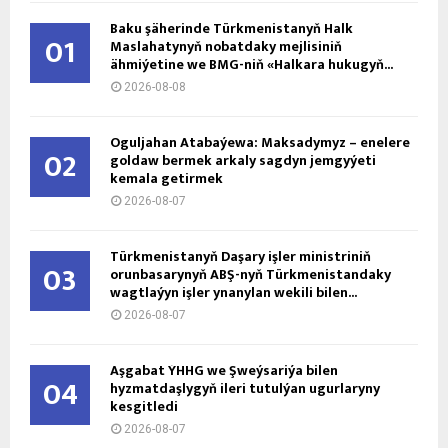
Baku şäherinde Türkmenistanyň Halk
01
Maslahatynyň nobatdaky mejlisiniň
ähmiýetine we BMG-niň «Halkara hukugyň...
2026-08-08
Oguljahan Atabaýewa: Maksadymyz – enelere
02
goldaw bermek arkaly sagdyn jemgyýeti
kemala getirmek
2026-08-07
Türkmenistanyň Daşary işler ministriniň
03
orunbasarynyň ABŞ-nyň Türkmenistandaky
wagtlaýyn işler ynanylan wekili bilen...
2026-08-07
Aşgabat ÝHHG we Şweýsariýa bilen
04
hyzmatdaşlygyň ileri tutulýan ugurlaryny
kesgitledi
2026-08-07