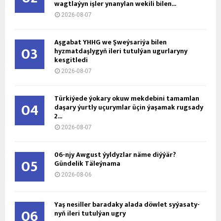
wagtlaýyn işler ynanylan wekili bilen...
2026-08-07
Aşgabat ÝHHG we Şweýsariýa bilen
03
hyzmatdaşlygyň ileri tutulýan ugurlaryny
kesgitledi
2026-08-07
Türkiýede ýokary okuw mekdebini tamamlan
04
daşary ýurtly uçurymlar üçin ýaşamak rugsady
2...
2026-08-07
06-njy Awgust ýyldyzlar näme diýýär?
05
Gündelik Täleýnama
2026-08-06
Ýaş ne­sil­ler ba­ra­da­ky ala­da döw­let sy­ýa­sa­ty­
06
nyň ile­ri tu­tul­ýan ug­ry