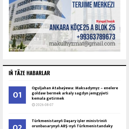
IŇ TÄZE HABARLAR
Oguljahan Atabaýewa: Maksadymyz – enelere
01
goldaw bermek arkaly sagdyn jemgyýeti
kemala getirmek
2026-08-07
Türkmenistanyň Daşary işler ministriniň
02
orunbasarynyň ABŞ-nyň Türkmenistandaky