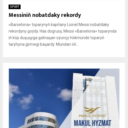
SPORT
Messiniň nobatdaky rekordy
«Barselona» toparynyň kapitany Lionel Messi nobatdaky
rekordyny goýdy. Has dogrusy, Messi «Barselona» toparynda
iň köp duşuşyga gatnaşan oýunçy hökmünde toparyň
taryhyna girmegi başardy. Mundan öň...