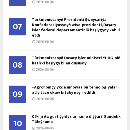
2026-08-06
Türkmenistanyň Prezidenti Şweýsariýa
07
Konfederasiýasynyň wise-prezidenti, Daşary
işler federal departamentiniň başlygyny kabul
etdi
2026-08-06
Türkmenistanyň Daşary işler ministri ÝHHG-niň
08
häzirki başlygy bilen duşuşdy
2026-08-06
«Agronomçylykda innowasion tehnologiýalar»
09
atly täze okuw kitaby neşir edildi
2026-08-05
05-nji Awgust ýyldyzlar näme diýýär? Gündelik
10
Täleýnama
2026-08-05