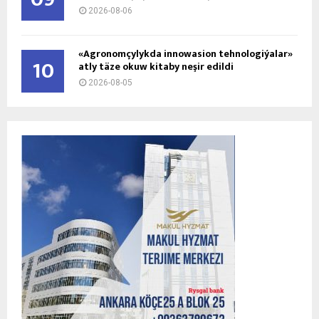
2026-08-06
«Agronomçylykda innowasion tehnologiýalar»
10
atly täze okuw kitaby neşir edildi
2026-08-05