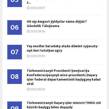
2...
2026-08-07
06-njy Awgust ýyldyzlar näme diýýär?
06
Gündelik Täleýnama
2026-08-06
Ýaş ne­sil­ler ba­ra­da­ky ala­da döw­let sy­ýa­sa­ty­
07
nyň ile­ri tu­tul­ýan ug­ry
2026-08-06
Türkmenistanyň Prezidenti Şweýsariýa
08
Konfederasiýasynyň wise-prezidenti, Daşary
işler federal departamentiniň başlygyny kabul
etdi
2026-08-06
Türkmenistanyň Daşary işler ministri ÝHHG-niň
09
häzirki başlygy bilen duşuşdy