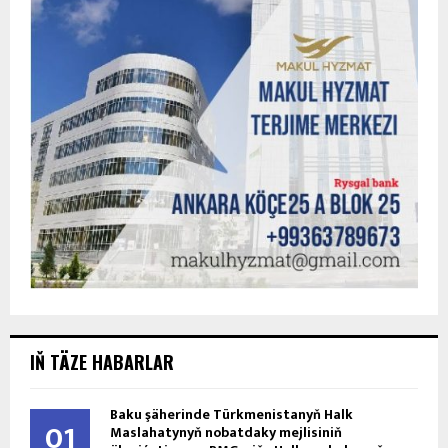
IŇ TÄZE HABARLAR
Baku şäherinde Türkmenistanyň Halk
01
Maslahatynyň nobatdaky mejlisiniň