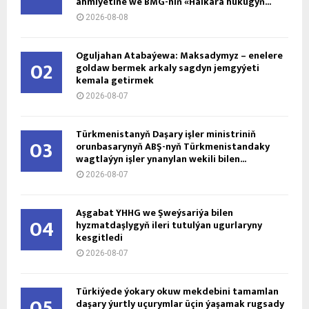
ähmiýetine we BMG-niň «Halkara hukugyň...
2026-08-08
Oguljahan Atabaýewa: Maksadymyz – enelere
02
goldaw bermek arkaly sagdyn jemgyýeti
kemala getirmek
2026-08-07
Türkmenistanyň Daşary işler ministriniň
03
orunbasarynyň ABŞ-nyň Türkmenistandaky
wagtlaýyn işler ynanylan wekili bilen...
2026-08-07
Aşgabat ÝHHG we Şweýsariýa bilen
04
hyzmatdaşlygyň ileri tutulýan ugurlaryny
kesgitledi
2026-08-07
Türkiýede ýokary okuw mekdebini tamamlan
05
daşary ýurtly uçurymlar üçin ýaşamak rugsady