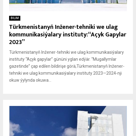
BILIM
Türkmenistanyň Inžener-tehniki we ulag
kommunikasiýalary instituty:“Açyk Gapylar
2023”
Türkmenistanyň Inžener-tehniki we ulag kommunikasiýalary
instituty “Açyk gapylar” gününi yglan edýär. “Mugallymlar
gazetinde” çap edilen bildirişe görä,Türkmenistanyň Inžener-
tehniki we ulag kommunikasiýalary instituty 2023—2024-nji
okuw ýylynda okuwa...