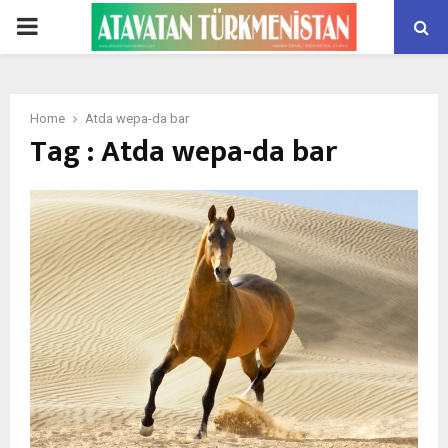
PRIMARY
MENU
Home
At­da wepa-da bar
Tag : At­da wepa-da bar