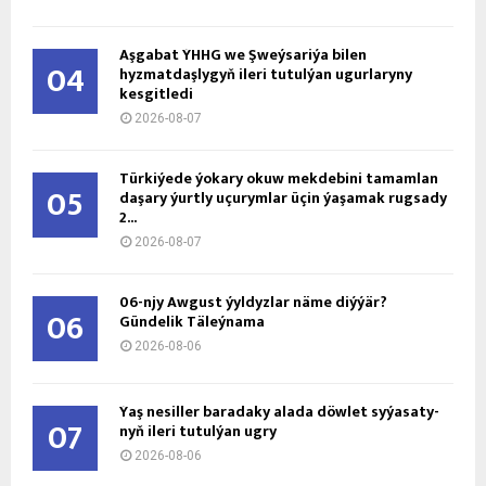
Aşgabat ÝHHG we Şweýsariýa bilen
04
hyzmatdaşlygyň ileri tutulýan ugurlaryny
kesgitledi
2026-08-07
Türkiýede ýokary okuw mekdebini tamamlan
05
daşary ýurtly uçurymlar üçin ýaşamak rugsady
2...
2026-08-07
06-njy Awgust ýyldyzlar näme diýýär?
06
Gündelik Täleýnama
2026-08-06
Ýaş ne­sil­ler ba­ra­da­ky ala­da döw­let sy­ýa­sa­ty­
07
nyň ile­ri tu­tul­ýan ug­ry
2026-08-06