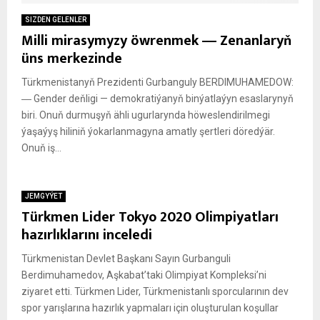
SIZDEN GELENLER
Milli mirasymyzy öwrenmek ― Zenanlaryň
üns merkezinde
Türkmenistanyň Prezidenti Gurbanguly BERDIMUHAMEDOW:
― Gender deňligi — demokratiýanyň binýatlaýyn esaslarynyň
biri. Onuň durmuşyň ähli ugurlarynda höweslendirilmegi
ýaşaýyş hiliniň ýokarlanmagyna amatly şertleri döredýär.
Onuň iş...
JEMGYÝET
Türkmen Lider Tokyo 2020 Olimpiyatları
hazırlıklarını inceledi
Türkmenistan Devlet Başkanı Sayın Gurbanguli
Berdimuhamedov, Aşkabat’taki Olimpiyat Kompleksi’ni
ziyaret etti. Türkmen Lider, Türkmenistanlı sporcularının dev
spor yarışlarına hazırlık yapmaları için oluşturulan koşullar