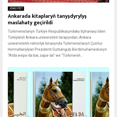
JEMGYÝET
Ankarada kitaplaryň tanyşdyrylyş
maslahaty geçirildi
Türkmenistanyň Türkiýe Respublikasyndaky Ilçihanasy bilen
Türkiýäniň Ankara uniwersiteti tarapyndan, Ankara
uniwersitetiň rektorlyk binasynda Türkmenistanyň Çuňňur
Hormatlanylýan Prezidenti Gurbanguly Berdimuhamedowyň
“Atda wepa-da bar, sapa-da” we “Türkmeniň...