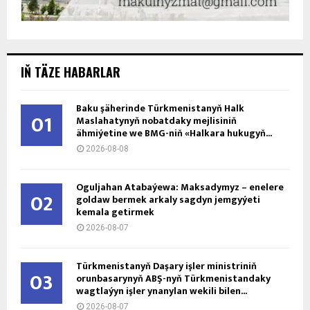
IŇ TÄZE HABARLAR
Baku şäherinde Türkmenistanyň Halk
01
Maslahatynyň nobatdaky mejlisiniň
ähmiýetine we BMG-niň «Halkara hukugyň...
2026-08-08
Oguljahan Atabaýewa: Maksadymyz – enelere
02
goldaw bermek arkaly sagdyn jemgyýeti
kemala getirmek
2026-08-07
Türkmenistanyň Daşary işler ministriniň
03
orunbasarynyň ABŞ-nyň Türkmenistandaky
wagtlaýyn işler ynanylan wekili bilen...
2026-08-07