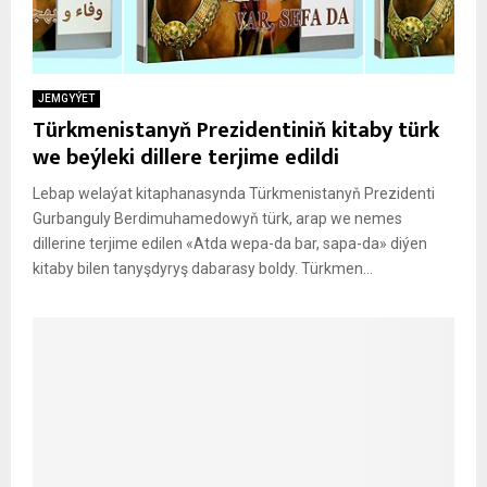
JEMGYÝET
Türkmenistanyň Prezidentiniň kitaby türk
we beýleki dillere terjime edildi
Lebap welaýat kitaphanasynda Türkmenistanyň Prezidenti
Gurbanguly Berdimuhamedowyň türk, arap we nemes
dillerine terjime edilen «Atda wepa-da bar, sapa-da» diýen
kitaby bilen tanyşdyryş dabarasy boldy. Türkmen...