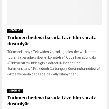
MEDENIÝET
Türkmen bedewi barada täze film surata
düşürilýär
Türk­me­nis­ta­nyň Te­le­wi­de­ni­ýe, ra­dio­geple­şik­ler we ki­ne­ma­
tog­ra­fi­ýa ba­ra­da­ky döw­let ko­mi­te­ti­niň Oguz han adyn­da­ky
«Türk­menfilm» bir­le­şi­gi­niň dö­re­di­ji­lik iş­gär­le­ri-de
Türkmenistanyň Prezidenti Gurbanguly Berdimuhamedowyň
«At­da wepa-da bar, sa­pa-da» at­ly ki­ta­byn­dan...
MEDENIÝET
Türkmen bedewi barada täze film surata
düşürilýär