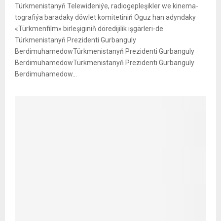
Türk­me­nis­ta­nyň Te­le­wi­de­ni­ýe, ra­dio­geple­şik­ler we ki­ne­ma­
tog­ra­fi­ýa ba­ra­da­ky döw­let ko­mi­te­ti­niň Oguz han adyn­da­ky
«Türk­menfilm» bir­le­şi­gi­niň dö­re­di­ji­lik iş­gär­le­ri-de
Türkmenistanyň Prezidenti Gurbanguly
BerdimuhamedowTürkmenistanyň Prezidenti Gurbanguly
BerdimuhamedowTürkmenistanyň Prezidenti Gurbanguly
Berdimuhamedow...