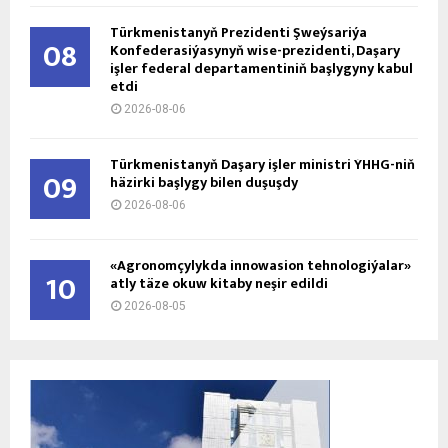
Türkmenistanyň Prezidenti Şweýsariýa
08
Konfederasiýasynyň wise-prezidenti, Daşary
işler federal departamentiniň başlygyny kabul
etdi
2026-08-06
Türkmenistanyň Daşary işler ministri ÝHHG-niň
09
häzirki başlygy bilen duşuşdy
2026-08-06
«Agronomçylykda innowasion tehnologiýalar»
10
atly täze okuw kitaby neşir edildi
2026-08-05