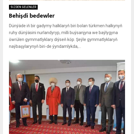
SIZDEN GELENLER
Behişdi bedewler
Dünýäde iň bir gadymy halklaryň biri bolan türkmen halkynyň
ruhy dünýäsini nurlandyryp, milli buýsanjyna we baýlygyna
öwrülen gymmatlyklary diýseň köp. Şeýle gymmatlyklaryň
naýbaşylarynyň biri-de ýyndamlykda,...