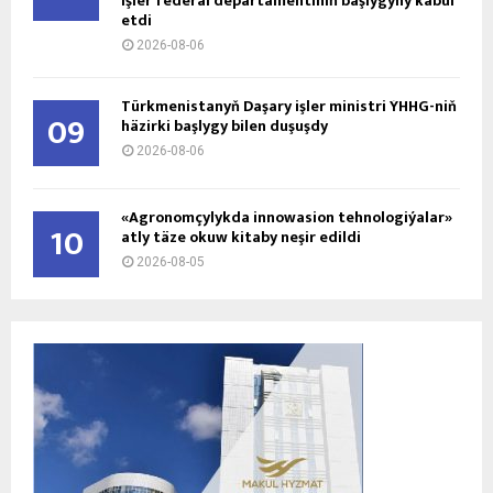
işler federal departamentiniň başlygyny kabul
etdi
2026-08-06
Türkmenistanyň Daşary işler ministri ÝHHG-niň
09
häzirki başlygy bilen duşuşdy
2026-08-06
«Agronomçylykda innowasion tehnologiýalar»
10
atly täze okuw kitaby neşir edildi
2026-08-05