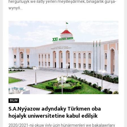
her­gurlu­şyk we ilat­ly ýer­le­ri me­ýil­leş­dir­mek; bi­na­gär­lik gur­şa­
wy­nyň...
BILIM
S.A.Nyýazow adyndaky Türkmen oba
hojalyk uniwersitetine kabul edilşik
2020/2021-nji okuw ýyly üçin hünärmenleri we bakalawrlary