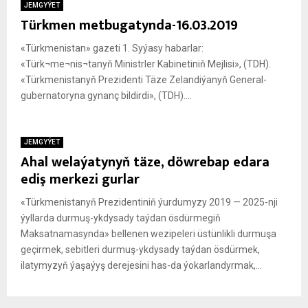
JEMGYÝET
Türkmen metbugatynda-16.03.2019
«Türkmenistan» gazeti 1. Syýasy habarlar:
«Türk¬me¬nis¬tanyň Ministrler Kabinetiniň Mejlisi», (TDH).
«Türkmenistanyň Prezidenti Täze Zelandiýanyň General-
gubernatoryna gynanç bildirdi», (TDH)....
JEMGYÝET
Ahal welaýatynyň täze, döwrebap edara
ediş merkezi gurlar
«Türkmenistanyň Prezidentiniň ýurdumyzy 2019 — 2025-nji
ýyllarda durmuş-ykdysady taýdan ösdürmegiň
Maksatnamasynda» bellenen wezipeleri üstünlikli durmuşa
geçirmek, sebitleri durmuş-ykdysady taýdan ösdürmek,
ilatymyzyň ýaşaýyş derejesini has-da ýokarlandyrmak,...