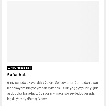
ATAWATAN ESERLERİ
Saña hat
6-njy synpda okaýardyk öýdýän. Şol döwürler žurnaldan okan
bir hekaýam hiç ýadymdan çykanok. Ol bir ýaş gyzyň bir ýigide
aşyk bolşy baradady. Gyz oglany näçe söýse-de, bu barada
hiç dil ýararly dälmiş. Ýeser...