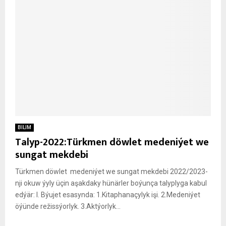
BILIM
Talyp-2022:Türkmen döwlet medeniýet we
sungat mekdebi
Türkmen döwlet medeniýet we sungat mekdebi 2022/2023-
nji okuw ýyly üçin aşakdaky hünärler boýunça talyplyga kabul
edýär: I. Býu­jet esa­syn­da: 1.Ki­tap­ha­na­çy­lyk işi. 2.Me­de­ni­ýet
öýün­de re­žiss­ýor­lyk. 3.Akt­ýor­lyk...