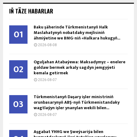
IŇ TÄZE HABARLAR
Baku şäherinde Türkmenistanyň Halk
01
Maslahatynyň nobatdaky mejlisiniň
ähmiýetine we BMG-niň «Halkara hukugyň...
2026-08-08
Oguljahan Atabaýewa: Maksadymyz – enelere
02
goldaw bermek arkaly sagdyn jemgyýeti
kemala getirmek
2026-08-07
Türkmenistanyň Daşary işler ministriniň
03
orunbasarynyň ABŞ-nyň Türkmenistandaky
wagtlaýyn işler ynanylan wekili bilen...
2026-08-07
Aşgabat ÝHHG we Şweýsariýa bilen