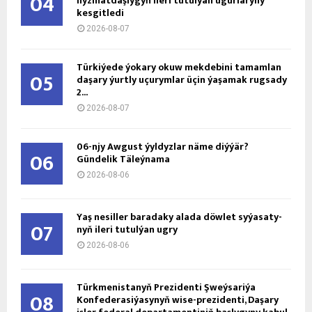
04
hyzmatdaşlygyň ileri tutulýan ugurlaryny
kesgitledi
2026-08-07
Türkiýede ýokary okuw mekdebini tamamlan
05
daşary ýurtly uçurymlar üçin ýaşamak rugsady
2...
2026-08-07
06-njy Awgust ýyldyzlar näme diýýär?
06
Gündelik Täleýnama
2026-08-06
Ýaş ne­sil­ler ba­ra­da­ky ala­da döw­let sy­ýa­sa­ty­
07
nyň ile­ri tu­tul­ýan ug­ry
2026-08-06
Türkmenistanyň Prezidenti Şweýsariýa
08
Konfederasiýasynyň wise-prezidenti, Daşary