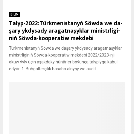
BILIM
Talyp-2022:Türk­me­nis­ta­nyň Söw­da we da­
şa­ry yk­dy­sa­dy ara­gat­na­şyk­lar mi­nistr­li­gi­
niň Söw­da-koo­pe­ra­tiw mek­de­bi
Türk­me­nis­ta­nyň Söw­da we da­şa­ry yk­dy­sa­dy ara­gat­na­şyk­lar
mi­nistr­li­gi­niň Söw­da-koo­pe­ra­tiw mek­de­bi 2022/2023-nji
okuw ýyly üçin aşakdaky hünärler boýunça talyplyga kabul
edýär: 1. Buh­gal­ter­çi­lik ha­sa­ba al­ny­şy we au­dit....