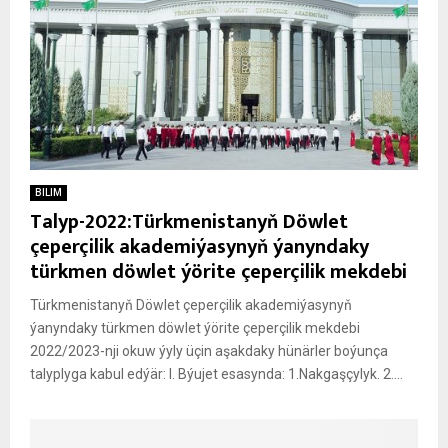
BILIM
Talyp-2022:Türkmenistanyň Döwlet
çeperçilik akademiýasynyň ýanyndaky
türkmen döwlet ýörite çeperçilik mekdebi
Türkmenistanyň Döwlet çeperçilik akademiýasynyň
ýanyndaky türkmen döwlet ýörite çeperçilik mekdebi
2022/2023-nji okuw ýyly üçin aşakdaky hünärler boýunça
talyplyga kabul edýär: I. Býu­jet esa­syn­da: 1.Nak­gaş­çy­lyk. 2....