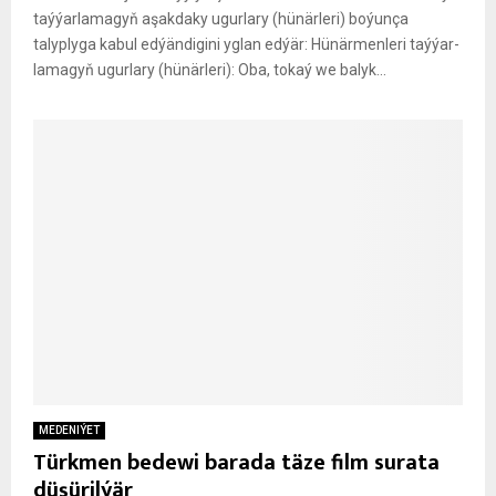
taýýarlamagyň aşakdaky ugurlary (hünärleri) boýunça
talyplyga kabul edýändigini yglan edýär: Hü­när­men­le­ri taý­ýar­
la­ma­gyň ugur­la­ry (hü­när­leri): Oba, to­kaý we ba­lyk...
MEDENIÝET
Türkmen bedewi barada täze film surata
düşürilýär