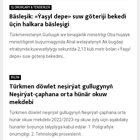
IŞ ORUNLARY & TENDERLER
Bäsleşik: «Ýaşyl depe» suw göteriji bekedi
üçin halkara bäsleşigi
Türkmenistanyň Gurluşyk we binagärlik ministrligi Oba hojalyk
ministrliginiň buýurmagynda Ahal welaýatynyň Ak bugdaý
etrabynda kuwwatlylygy sekuntda 2,13 kub metr bolan «Ýaşyl
depe» suw göteriji bekedini,...
BILIM
Türkmen döwlet neşirýat gullugynyň
Neşirýat-çaphana orta hünär okuw
mekdebi
Türkmen döwlet neşirýat gullugynyň Neşirýat-çaphana orta
hünär okuw mekdebi 2022/2023-nji okuw ýyly üçin aşakdaky
hünärler boýunça talyplyga kabul edýär: 1. Poligrafiýa
önümçiligi. 2. Tehnologiki prosesleriň...