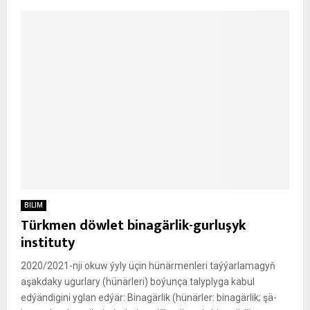
BILIM
Türkmen döwlet binagärlik-gurluşyk
instituty
2020/2021-nji okuw ýyly üçin hünärmenleri taýýarlamagyň
aşakdaky ugurlary (hünärleri) boýunça talyplyga kabul
edýändigini yglan edýär: Bi­na­gär­lik (hü­när­ler: bi­na­gär­lik; şä­