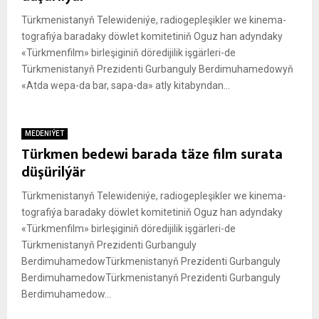
Türk­me­nis­ta­nyň Te­le­wi­de­ni­ýe, ra­dio­geple­şik­ler we ki­ne­ma­
tog­ra­fi­ýa ba­ra­da­ky döw­let ko­mi­te­ti­niň Oguz han adyn­da­ky
«Türk­menfilm» bir­le­şi­gi­niň dö­re­di­ji­lik iş­gär­le­ri-de
Türkmenistanyň Prezidenti Gurbanguly Berdimuhamedowyň
«At­da wepa-da bar, sa­pa-da» at­ly ki­ta­byn­dan...
MEDENIÝET
Türkmen bedewi barada täze film surata
düşürilýär
Türk­me­nis­ta­nyň Te­le­wi­de­ni­ýe, ra­dio­geple­şik­ler we ki­ne­ma­
tog­ra­fi­ýa ba­ra­da­ky döw­let ko­mi­te­ti­niň Oguz han adyn­da­ky
«Türk­menfilm» bir­le­şi­gi­niň dö­re­di­ji­lik iş­gär­le­ri-de
Türkmenistanyň Prezidenti Gurbanguly
BerdimuhamedowTürkmenistanyň Prezidenti Gurbanguly
BerdimuhamedowTürkmenistanyň Prezidenti Gurbanguly
Berdimuhamedow...