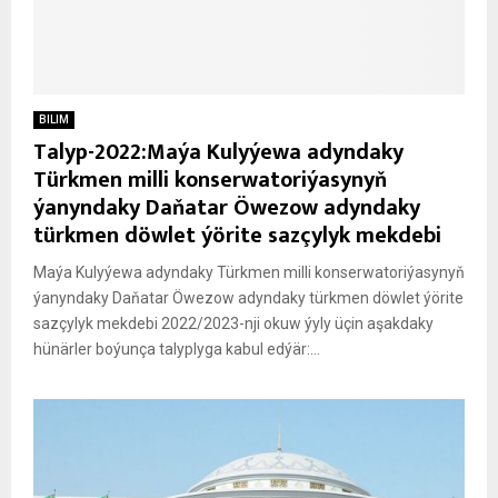
BILIM
Talyp-2022:Maýa Kulyýewa adyndaky
Türkmen milli konserwatoriýasynyň
ýanyndaky Daňatar Öwezow adyndaky
türkmen döwlet ýörite sazçylyk mekdebi
Maýa Kulyýewa adyndaky Türkmen milli konserwatoriýasynyň
ýanyndaky Daňatar Öwezow adyndaky türkmen döwlet ýörite
sazçylyk mekdebi 2022/2023-nji okuw ýyly üçin aşakdaky
hünärler boýunça talyplyga kabul edýär:...