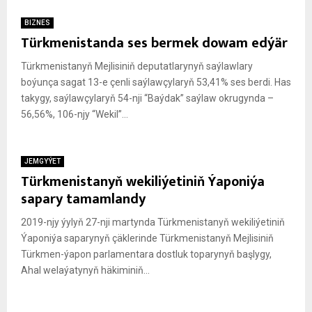
BIZNES
Türkmenistanda ses bermek dowam edýär
Türkmenistanyň Mejlisiniň deputatlarynyň saýlawlary
boýunça sagat 13-e çenli saýlawçylaryň 53,41% ses berdi. Has
takygy, saýlawçylaryň 54-nji “Baýdak” saýlaw okrugynda –
56,56%, 106-njy “Wekil”...
JEMGYÝET
Türkmenistanyň wekiliýetiniň Ýaponiýa
sapary tamamlandy
2019-njy ýylyň 27-nji martynda Türkmenistanyň wekiliýetiniň
Ýaponiýa saparynyň çäklerinde Türkmenistanyň Mejlisiniň
Türkmen-ýapon parlamentara dostluk toparynyň başlygy,
Ahal welaýatynyň häkiminiň...