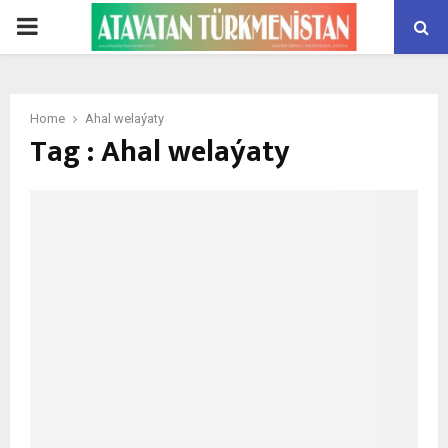
PRIMARY
MENU
Home
Ahal welaýaty
Tag : Ahal welaýaty