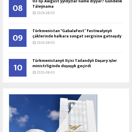
03-nji Awgust ýyldyzlar näme diýýär? Gündelik
08
Täleýnama
2026-08-03
Türkmenistan “GabalaFest” festiwalynyň
09
çäklerinde halkara sungat sergisine gatnaşdy
2026-08-03
Türkmenistanyň Ilçisi Tailandyň Daşary işler
10
ministrliginde duşuşyk geçirdi
2026-08-03