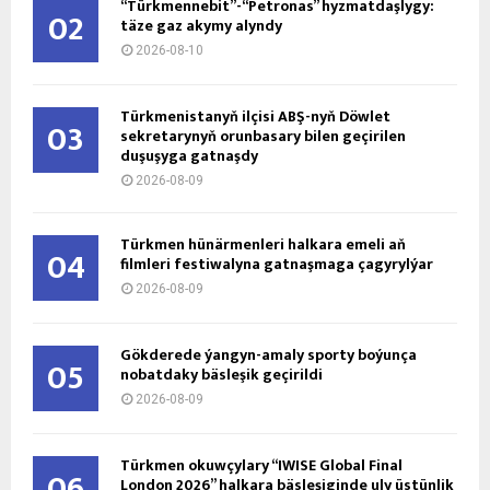
“Türkmennebit”-“Petronas” hyzmatdaşlygy:
02
täze gaz akymy alyndy
2026-08-10
Türkmenistanyň ilçisi ABŞ-nyň Döwlet
03
sekretarynyň orunbasary bilen geçirilen
duşuşyga gatnaşdy
2026-08-09
Türkmen hünärmenleri halkara emeli aň
04
filmleri festiwalyna gatnaşmaga çagyrylýar
2026-08-09
Gökderede ýangyn-amaly sporty boýunça
05
nobatdaky bäsleşik geçirildi
2026-08-09
Türkmen okuwçylary “IWISE Global Final
06
London 2026” halkara bäsleşiginde uly üstünlik