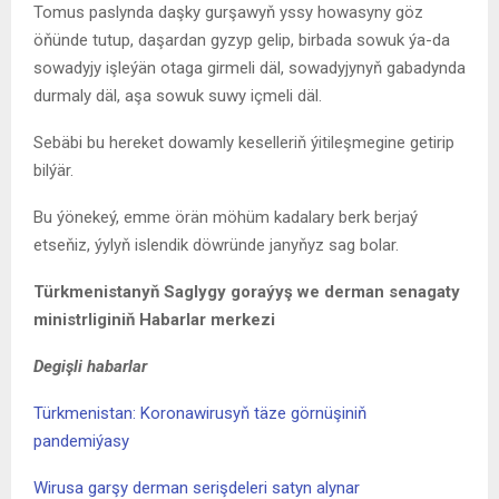
Tomus paslynda daşky gurşawyň yssy howasyny göz
öňünde tutup, daşardan gyzyp gelip, birbada sowuk ýa-da
sowadyjy işleýän otaga girmeli däl, sowadyjynyň gabadynda
durmaly däl, aşa sowuk suwy içmeli däl.
Sebäbi bu hereket dowamly keselleriň ýitileşmegine getirip
bilýär.
Bu ýönekeý, emme örän möhüm kadalary berk berjaý
etseňiz, ýylyň islendik döwründe janyňyz sag bolar.
Türkmenistanyň Saglygy goraýyş we derman senagaty
ministrliginiň Habarlar merkezi
Degişli habarlar
Türkmenistan: Koronawirusyň täze görnüşiniň
pandemiýasy
Wirusa garşy derman serişdeleri satyn alynar