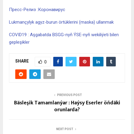
Пресс-Релиз :Коронавирус
Lukmançylyk agyz-burun örtüklerini (maska) ullanmak
COVID19 : Aşgabatda BSGG-nyň ÝSE-nyň wekiliýeti bilen
gepleşikler
SHARE
0
PREVIOUS POST
Bäsleşik Tamamlanýar : Haýsy Eserler öňdäki
orunlarda?
NEXT POST