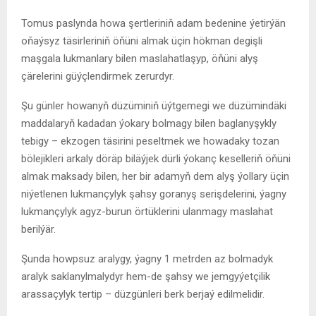
Tomus paslynda howa şertleriniň adam bedenine ýetirýän
oňaýsyz täsirleriniň öňüni almak üçin hökman degişli
maşgala lukmanlary bilen maslahatlaşyp, öňüni alyş
çärelerini güýçlendirmek zerurdyr.
Şu günler howanyň düzüminiň üýtgemegi we düzümindäki
maddalaryň kadadan ýokary bolmagy bilen baglanyşykly
tebigy – ekzogen täsirini peseltmek we howadaky tozan
bölejikleri arkaly döräp biläýjek dürli ýokanç keselleriň öňüni
almak maksady bilen, her bir adamyň dem alyş ýollary üçin
niýetlenen lukmançylyk şahsy goranyş serişdelerini, ýagny
lukmançylyk agyz-burun örtüklerini ulanmagy maslahat
berilýär.
Şunda howpsuz aralygy, ýagny 1 metrden az bolmadyk
aralyk saklanylmalydyr hem-de şahsy we jemgyýetçilik
arassaçylyk tertip – düzgünleri berk berjaý edilmelidir.