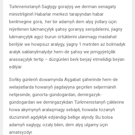
Türkmenistanyň Saglygy goraýyş we derman senagaty
ministrliginiň Habarlar merkezi tarapyndan habar
berilmegine görä, her bir adamyň dem alyş ýollary üçin
niýetlenen lukmançylyk şahsy goranyş serişdelerini, ýagny
lukmançylyk agyz-burun örtüklerini ulanmagy maslahat
berilýär we howpsuz aralygy, ýagny 1 metrden az bolmadyk
aralyk saklanylmalydyr hem-de şahsy we jemgyýetçilik
arassaçylyk tertip – düzgünleri berk berjaý etmelidigi beýan
edilýär.
Soňky günleriň dowamynda Aşgabat şäherinde hem-de
welaýatlarda howanyň ýagdaýyna geçirilen seljermäniň
netijesinde, günorta-gündogardan, demirgazyk-
gündogardan we demirgazykdan Türkmenistanyň çäklerine
howa akymynyň aralaşmagy sebäpli, howada tozanyň
düzüminiň agdyklyk edýändigi bellige alyndy. Bu bolsa
adamyň saglygy, ozaly bilen, dem alyş ulgamy üçin
amatsyzdyr.