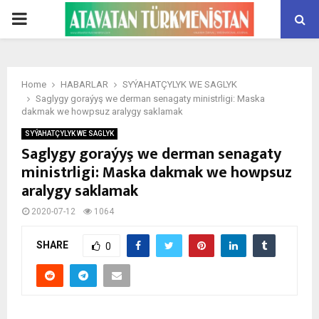
PRIMARY
MENU
Home
HABARLAR
SYÝAHATÇYLYK WE SAGLYK
Saglygy goraýyş we derman senagaty ministrligi: Maska
dakmak we howpsuz aralygy saklamak
SYÝAHATÇYLYK WE SAGLYK
Saglygy goraýyş we derman senagaty
ministrligi: Maska dakmak we howpsuz
aralygy saklamak
2020-07-12
1064
SHARE
0