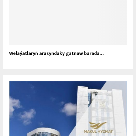
Welaýatlaryň arasyndaky gatnaw barada…