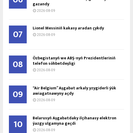
gazandy
2026-08-09
Lionel Messiniň kakasy aradan çykdy
07
2026-08-09
Özbegistanyň we ABŞ-nyň Prezidentleriniň
08
telefon söhbetdeşligi
2026-08-09
“Air Belgium” Aşgabat arkaly yzygiderli ýük
09
awiagatnawyny açdy
2026-08-09
Belarusyň Aşgabatdaky ilçihanasy elektron
10
ýazgy ulgamyna geçdi
2026-08-09