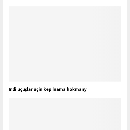
Indi uçuşlar üçin kepilnama hökmany