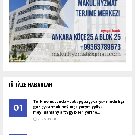
IŇ TÄZE HABARLAR
Türkmenistanda «Lebapgazçykaryş» müdirligi
01
gaz çykarmak boýunça ýarym ýyllyk
meýilnamany artygy bilen ýerine...
2026-08-10