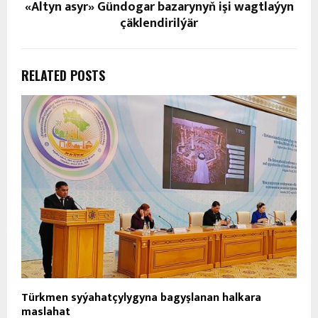
«Altyn asyr» Gündogar bazarynyň işi wagtlaýyn
çäklendirilýär
RELATED POSTS
Türkmen syýahatçylygyna bagyşlanan halkara
maslahat