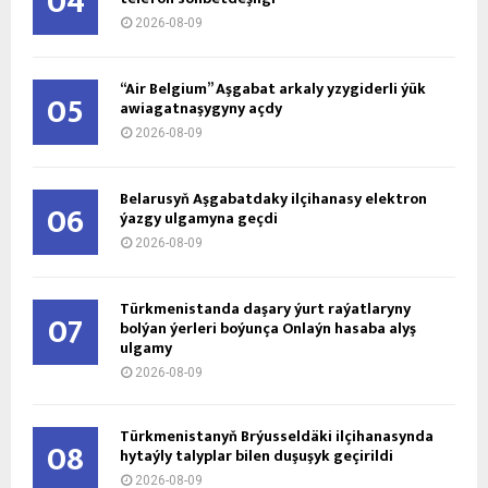
04
2026-08-09
“Air Belgium” Aşgabat arkaly yzygiderli ýük
05
awiagatnaşygyny açdy
2026-08-09
Belarusyň Aşgabatdaky ilçihanasy elektron
06
ýazgy ulgamyna geçdi
2026-08-09
Türkmenistanda daşary ýurt raýatlaryny
07
bolýan ýerleri boýunça Onlaýn hasaba alyş
ulgamy
2026-08-09
Türkmenistanyň Brýusseldäki ilçihanasynda
08
hytaýly talyplar bilen duşuşyk geçirildi
2026-08-09