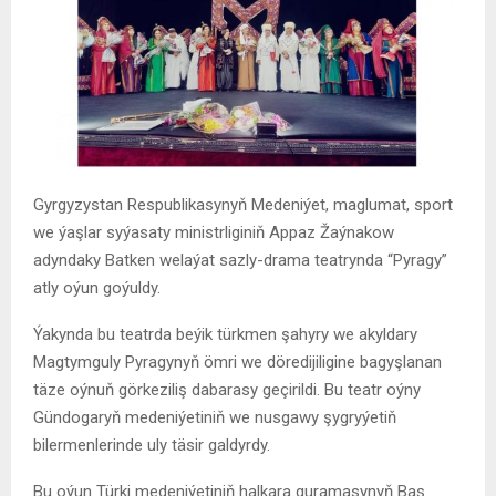
Gyrgyzystan Respublikasynyň Medeniýet, maglumat, sport
we ýaşlar syýasaty ministrliginiň Appaz Žaýnakow
adyndaky Batken welaýat sazly-drama teatrynda “Pyragy”
atly oýun goýuldy.
Ýakynda bu teatrda beýik türkmen şahyry we akyldary
Magtymguly Pyragynyň ömri we döredijiligine bagyşlanan
täze oýnuň görkeziliş dabarasy geçirildi. Bu teatr oýny
Gündogaryň medeniýetiniň we nusgawy şygryýetiň
bilermenlerinde uly täsir galdyrdy.
Bu oýun Türki medeniýetiniň halkara guramasynyň Baş