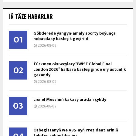
IŇ TÄZE HABARLAR
Gökderede ýangyn-amaly sporty boýunça
01
nobatdaky bäsleşik geçirildi
2026-08-09
Türkmen okuwçylary “IWISE Global Final
02
London 2026” halkara bäsleşiginde uly üstünlik
gazandy
2026-08-09
Lionel Messiniň kakasy aradan çykdy
03
2026-08-09
Özbegistanyň we ABŞ-nyň Prezidentleriniň
telefon söhbetdeşligi