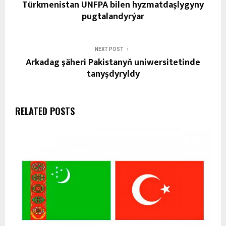
Türkmenistan UNFPA bilen hyzmatdaşlygyny
pugtalandyrýar
NEXT POST
Arkadag şäheri Pakistanyň uniwersitetinde
tanyşdyryldy
RELATED POSTS