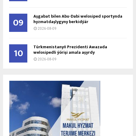
Aşgabat bilen Abu-Dabi welosiped sportynda
09
hyzmatdaşlygyny berkidýär
2026-08-09
Türkmenistanyň Prezidenti Awazada
10
welosipedli ýörişi amala aşyrdy
2026-08-09