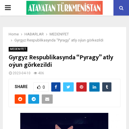
PRIMARY
MENU
Home
HABARLAR
MEDENIÝET
Gyrgyz Respublikasynda “Pyragy” atly oýun görkezildi
MEDENIÝET
Gyrgyz Respublikasynda “Pyragy” atly
oýun görkezildi
2023-04-10
406
SHARE
0