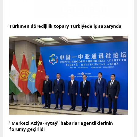
Türkmen döredijilik topary Türkiýede iş saparynda
“Merkezi Aziýa-Hytaý” habarlar agentlikleriniň
forumy geçirildi