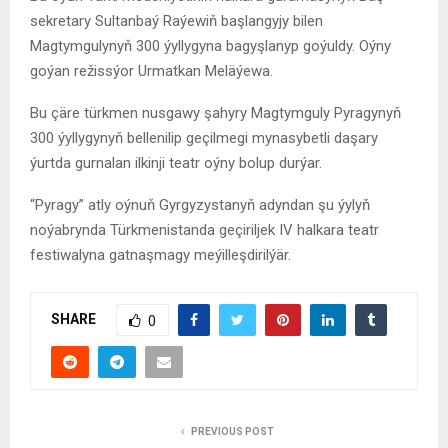
sekretary Sultanbaý Raýewiň başlangyjy bilen
Magtymgulynyň 300 ýyllygyna bagyşlanyp goýuldy. Oýny
goýan režissýor Urmatkan Meläýewa.
Bu çäre türkmen nusgawy şahyry Magtymguly Pyragynyň
300 ýyllygynyň bellenilip geçilmegi mynasybetli daşary
ýurtda gurnalan ilkinji teatr oýny bolup durýar.
“Pyragy” atly oýnuň Gyrgyzystanyň adyndan şu ýylyň
noýabrynda Türkmenistanda geçiriljek IV halkara teatr
festiwalyna gatnaşmagy meýilleşdirilýär.
SHARE
0
PREVIOUS POST