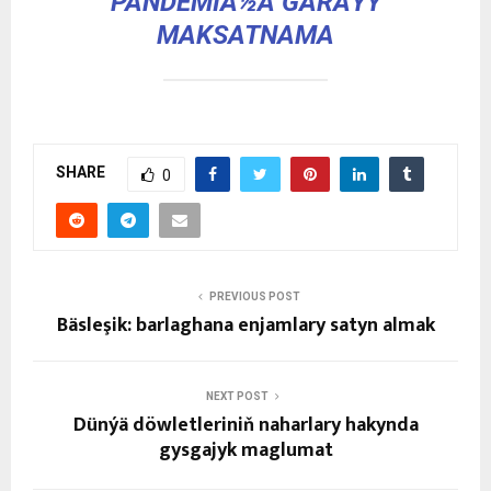
PANDEMIÃ½A GARÅŸY
MAKSATNAMA
SHARE
0
PREVIOUS POST
Bäsleşik: barlaghana enjamlary satyn almak
NEXT POST
Dünýä döwletleriniň naharlary hakynda
gysgajyk maglumat