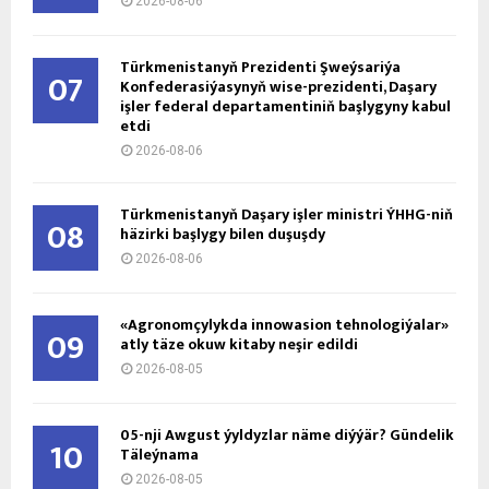
2026-08-06
Türkmenistanyň Prezidenti Şweýsariýa
07
Konfederasiýasynyň wise-prezidenti, Daşary
işler federal departamentiniň başlygyny kabul
etdi
2026-08-06
Türkmenistanyň Daşary işler ministri ÝHHG-niň
08
häzirki başlygy bilen duşuşdy
2026-08-06
«Agronomçylykda innowasion tehnologiýalar»
09
atly täze okuw kitaby neşir edildi
2026-08-05
05-nji Awgust ýyldyzlar näme diýýär? Gündelik
10
Täleýnama
2026-08-05