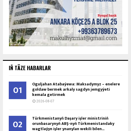
IŇ TÄZE HABARLAR
Oguljahan Atabaýewa: Maksadymyz – enelere
01
goldaw bermek arkaly sagdyn jemgyýeti
kemala getirmek
2026-08-07
Türkmenistanyň Daşary işler ministriniň
02
orunbasarynyň ABŞ-nyň Türkmenistandaky
wagtlaýyn işler ynanylan wekili bilen...