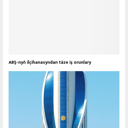
ABŞ-nyň ilçihanasyndan täze iş orunlary