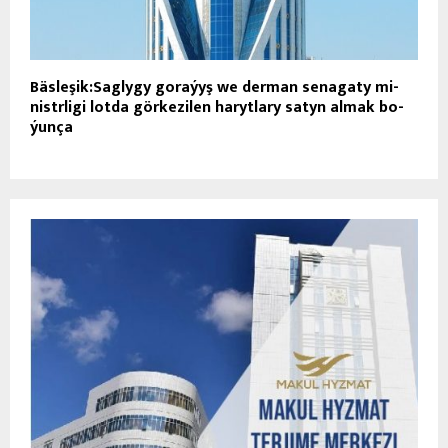
Bäsleşik:Sag­ly­gy go­ra­ýyş we der­man se­na­ga­ty mi­
nistr­li­gi lot­da gör­ke­zi­len ha­ryt­la­ry sa­tyn al­mak bo­
ýun­ça