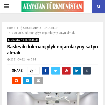
PRIMARY
MENU
Home
IŞ ORUNLARY & TENDERLER
Bäsleşik: lukmançylyk enjamlaryny satyn almak
IŞ ORUNLARY & TENDERLER
Bäsleşik: lukmançylyk enjamlaryny satyn
almak
2021-09-22
584
SHARE
0