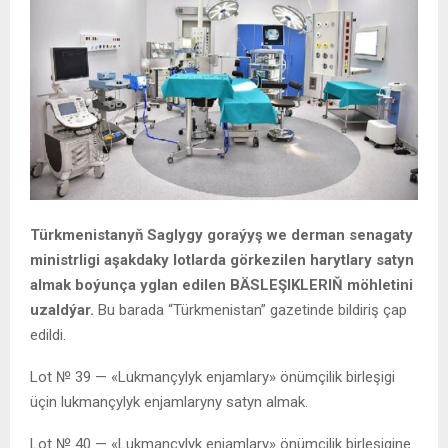
Türkmenistanyň Saglygy goraýyş we derman senagaty
ministrligi aşakdaky lotlarda görkezilen harytlary satyn
almak boýunça yglan edilen BÄSLEŞIKLERIŇ möhletini
uzaldýar.
Bu barada “Türkmenistan” gazetinde bildiriş çap
edildi.
Lot № 39 — «Lukmançylyk enjamlary» önümçilik birleşigi
üçin lukmançylyk enjamlaryny satyn almak.
Lot № 40 — «Lukmançylyk enjamlary» önümçilik birleşigine