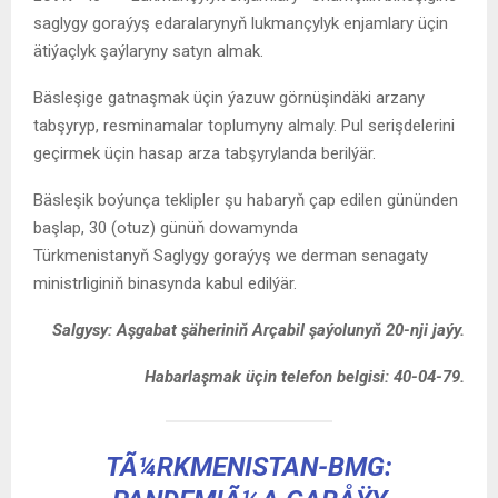
saglygy goraýyş edaralarynyň lukmançylyk enjamlary üçin
ätiýaçlyk şaýlaryny satyn almak.
Bäsleşige gatnaşmak üçin ýazuw görnüşindäki arzany
tabşyryp, resminamalar toplumyny almaly. Pul serişdelerini
geçirmek üçin hasap arza tabşyrylanda berilýär.
Bäsleşik boýunça teklipler şu habaryň çap edilen gününden
başlap, 30 (otuz) günüň dowamynda
Türkmenistanyň Saglygy goraýyş we derman senagaty
ministrliginiň binasynda kabul edilýär.
Salgysy: Aşgabat şäheriniň Arçabil şaýolunyň 20-nji jaýy.
Habarlaşmak üçin telefon belgisi: 40-04-79.
TÃ¼RKMENISTAN-BMG: