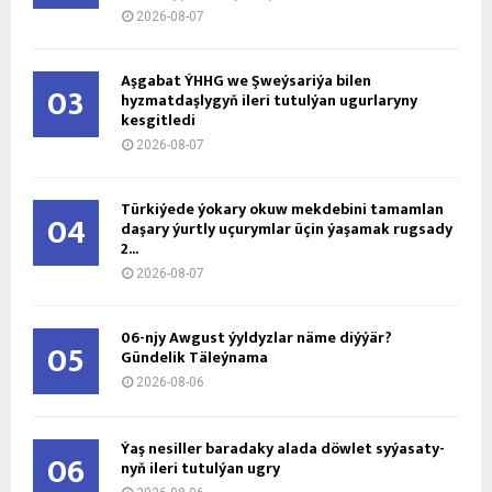
2026-08-07
Aşgabat ÝHHG we Şweýsariýa bilen
03
hyzmatdaşlygyň ileri tutulýan ugurlaryny
kesgitledi
2026-08-07
Türkiýede ýokary okuw mekdebini tamamlan
04
daşary ýurtly uçurymlar üçin ýaşamak rugsady
2...
2026-08-07
06-njy Awgust ýyldyzlar näme diýýär?
05
Gündelik Täleýnama
2026-08-06
Ýaş ne­sil­ler ba­ra­da­ky ala­da döw­let sy­ýa­sa­ty­
06
nyň ile­ri tu­tul­ýan ug­ry