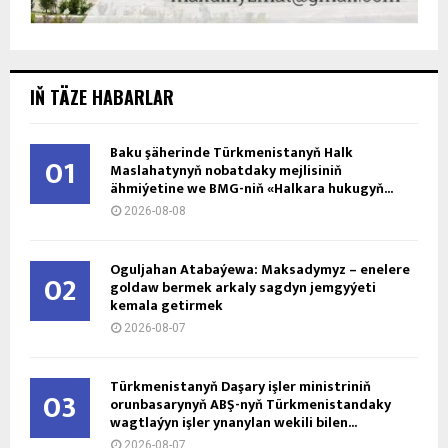
IŇ TÄZE HABARLAR
Baku şäherinde Türkmenistanyň Halk
01
Maslahatynyň nobatdaky mejlisiniň
ähmiýetine we BMG-niň «Halkara hukugyň...
2026-08-08
Oguljahan Atabaýewa: Maksadymyz – enelere
02
goldaw bermek arkaly sagdyn jemgyýeti
kemala getirmek
2026-08-07
Türkmenistanyň Daşary işler ministriniň
03
orunbasarynyň ABŞ-nyň Türkmenistandaky
wagtlaýyn işler ynanylan wekili bilen...
2026-08-07