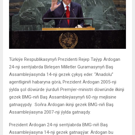
Türkiýe Respublikasynyň Prezidenti Rejep Taýyp Ärdogan
24-nji sentýabrda Birleşen Milletler Guramasynyň Baş
Assambleýasynda 14-nji gezek çykyş eder. “Anadolu”
agentliginiň habaryna görä, Prezident Ärdogan 2005-nji
ýylda şol döwürde ýurduň Premýer-ministri döwründe ilkinji
gezek BMG-niň Baş Assambleýasynyň 60-njy mejlisine
gatnaşypdy. Soňra Ärdogan ikinji gezek BMG-niň Baş
Assambleýasyna 2007-nji ýylda gatnaşdy.
Prezident Ärdogan 24-nji sentýabrda BMG-niň Baş
Assambleýasyna 14-nji gezek gatnaşýar. Ärdogan bu