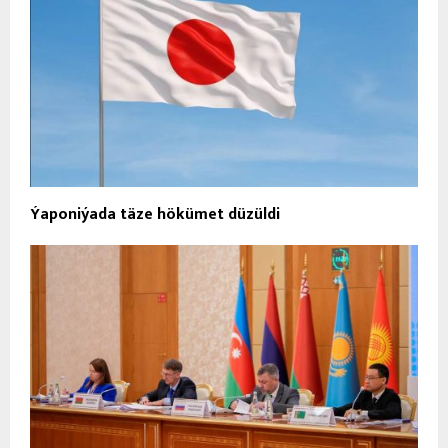
Ýaponiýada täze hökümet düzüldi