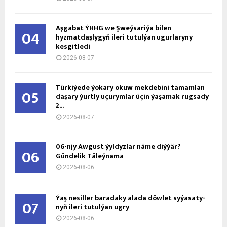
Aşgabat ÝHHG we Şweýsariýa bilen
04
hyzmatdaşlygyň ileri tutulýan ugurlaryny
kesgitledi
2026-08-07
Türkiýede ýokary okuw mekdebini tamamlan
05
daşary ýurtly uçurymlar üçin ýaşamak rugsady
2...
2026-08-07
06-njy Awgust ýyldyzlar näme diýýär?
06
Gündelik Täleýnama
2026-08-06
Ýaş ne­sil­ler ba­ra­da­ky ala­da döw­let sy­ýa­sa­ty­
07
nyň ile­ri tu­tul­ýan ug­ry
2026-08-06