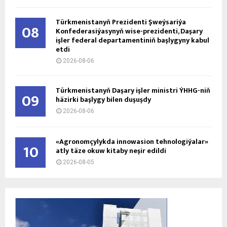
Türkmenistanyň Prezidenti Şweýsariýa
08
Konfederasiýasynyň wise-prezidenti, Daşary
işler federal departamentiniň başlygyny kabul
etdi
2026-08-06
Türkmenistanyň Daşary işler ministri ÝHHG-niň
09
häzirki başlygy bilen duşuşdy
2026-08-06
«Agronomçylykda innowasion tehnologiýalar»
10
atly täze okuw kitaby neşir edildi
2026-08-05