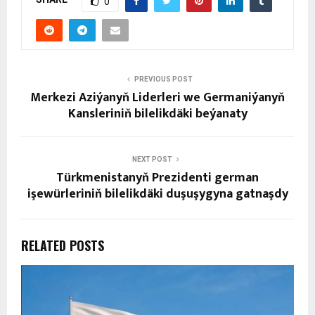
0
PREVIOUS POST
Merkezi Aziýanyň Liderleri we Germaniýanyň
Kansleriniň bilelikdäki beýanaty
NEXT POST
Türkmenistanyň Prezidenti german
işewürleriniň bilelikdäki duşuşygyna gatnaşdy
RELATED POSTS