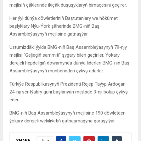
mejlisiň çäklerinde ikiçäk duşuşyklaryň birnäçesini geçirer.
Her ýyl dünýä döwletleriniň Baştutanlary we hökümet
başlyklary Nýu-Ýork şäherinde BMG-niň Baş
Assambleýasynyň mejlisine gatnaşýar.
Üstümizdäki ýylda BMG-niň Baş Assambleýasynyň 79-njy
mejlisi “Geljegiň sammiti” şygary bilen geçiriler. Ýokary
derejeli hepdeligiň dowamynda dünýä liderleri BMG-niň Baş
Assambleýasynyň münberinden çykyş ederler.
Türkiýe Respublikasynyň Prezidenti Rejep Taýyp Ärdogan
24-nji sentýabry güni başlanýan mejlisde 3-nji bolup çykyş
eder.
BMG-niň Baş Assambleýasynyň mejlisine 190 döwletden
ýokary derejeli wekiliýetiň gatnaşmagyna garaşylýar.
SHARE