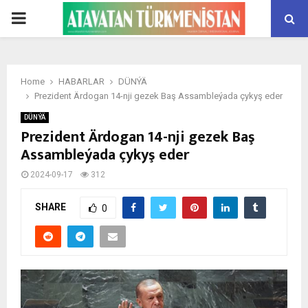
PRIMARY
MENU
Home
HABARLAR
DÜNÝÄ
Prezident Ärdogan 14-nji gezek Baş Assambleýada çykyş eder
DÜNÝÄ
Prezident Ärdogan 14-nji gezek Baş
Assambleýada çykyş eder
2024-09-17
312
SHARE
0