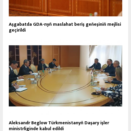
Aşgabatda GDA-nyň maslahat beriş geňeşiniň mejlisi
geçirildi
Aleksandr Beglow Türkmenistanyň Daşary işler
ministrliginde kabul edildi