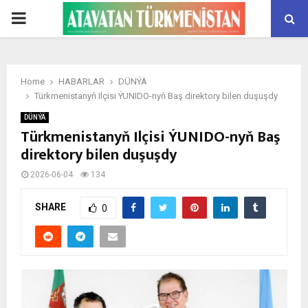
PRIMARY
MENU
Home
HABARLAR
DÜNÝÄ
Türkmenistanyň Ilçisi ÝUNIDO-nyň Baş direktory bilen duşuşdy
DÜNÝÄ
Türkmenistanyň Ilçisi ÝUNIDO-nyň Baş
direktory bilen duşuşdy
2026-06-04
134
SHARE
0