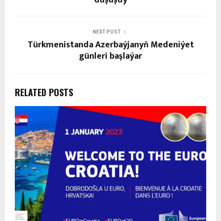
duşuşdy
NEXT POST
Türkmenistanda Azerbaýjanyň Medeniýet
günleri başlaýar
RELATED POSTS