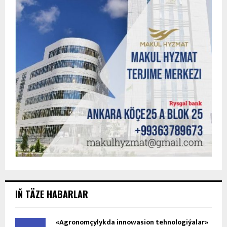
IŇ TÄZE HABARLAR
«Agronomçylykda innowasion tehnologiýalar»