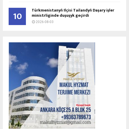
Türkmenistanyň Ilçisi Tailandyň Daşary işler
10
ministrliginde duşuşyk geçirdi
2026-08-03