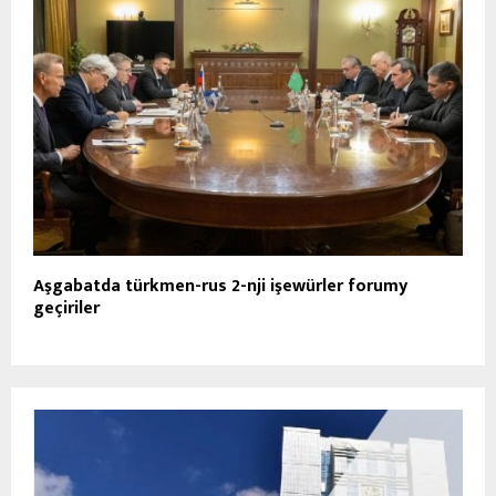
Aşgabatda türkmen-rus 2-nji işewürler forumy
geçiriler