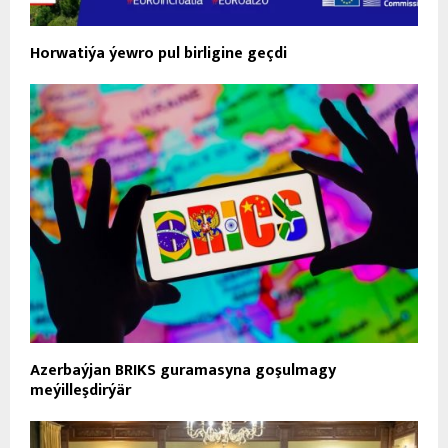
Horwatiýa ýewro pul birligine geçdi
Azerbaýjan BRIKS guramasyna goşulmagy
meýilleşdirýär