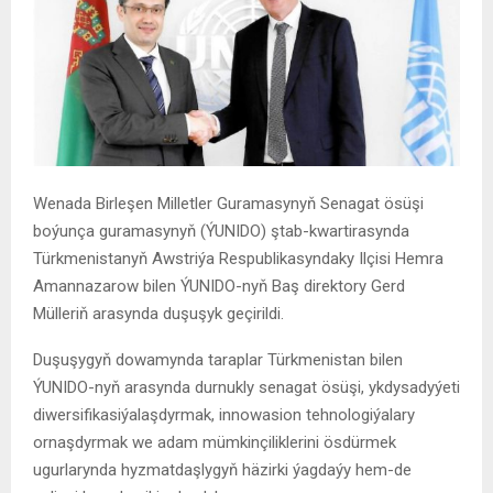
Wenada Birleşen Milletler Guramasynyň Senagat ösüşi
boýunça guramasynyň (ÝUNIDO) ştab-kwartirasynda
Türkmenistanyň Awstriýa Respublikasyndaky Ilçisi Hemra
Amannazarow bilen ÝUNIDO-nyň Baş direktory Gerd
Mülleriň arasynda duşuşyk geçirildi.
Duşuşygyň dowamynda taraplar Türkmenistan bilen
ÝUNIDO-nyň arasynda durnukly senagat ösüşi, ykdysadyýeti
diwersifikasiýalaşdyrmak, innowasion tehnologiýalary
ornaşdyrmak we adam mümkinçiliklerini ösdürmek
ugurlarynda hyzmatdaşlygyň häzirki ýagdaýy hem-de