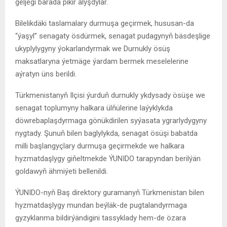
geljegi barada pikir alyşdylar.
Bilelikdäki taslamalary durmuşa geçirmek, hususan-da
“ýaşyl” senagaty ösdürmek, senagat pudagynyň bäsdeşlige
ukyplylygyny ýokarlandyrmak we Durnukly ösüş
maksatlaryna ýetmäge ýardam bermek meselelerine
aýratyn üns berildi.
Türkmenistanyň Ilçisi ýurduň durnukly ykdysady ösüşe we
senagat toplumyny halkara ülňülerine laýyklykda
döwrebaplaşdyrmaga gönükdirilen syýasata ygrarlydygyny
nygtady. Şunuň bilen baglylykda, senagat ösüşi babatda
milli başlangyçlary durmuşa geçirmekde we halkara
hyzmatdaşlygy giňeltmekde ÝUNIDO tarapyndan berilýän
goldawyň ähmiýeti bellenildi.
ÝUNIDO-nyň Baş direktory guramanyň Türkmenistan bilen
hyzmatdaşlygy mundan beýläk-de pugtalandyrmaga
gyzyklanma bildirýändigini tassyklady hem-de özara