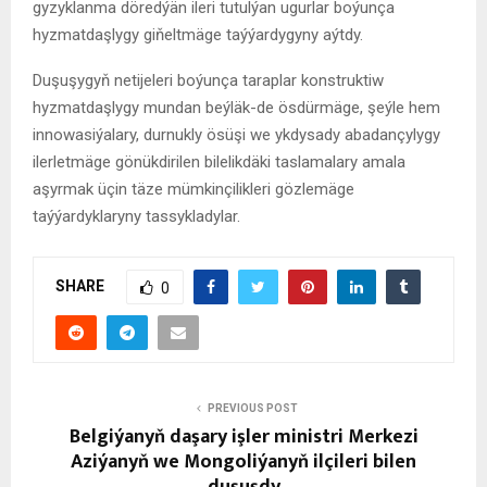
gyzyklanma döredýän ileri tutulýan ugurlar boýunça
hyzmatdaşlygy giňeltmäge taýýardygyny aýtdy.
Duşuşygyň netijeleri boýunça taraplar konstruktiw
hyzmatdaşlygy mundan beýläk-de ösdürmäge, şeýle hem
innowasiýalary, durnukly ösüşi we ykdysady abadançylygy
ilerletmäge gönükdirilen bilelikdäki taslamalary amala
aşyrmak üçin täze mümkinçilikleri gözlemäge
taýýardyklaryny tassykladylar.
SHARE
0
PREVIOUS POST
Belgiýanyň daşary işler ministri Merkezi
Aziýanyň we Mongoliýanyň ilçileri bilen