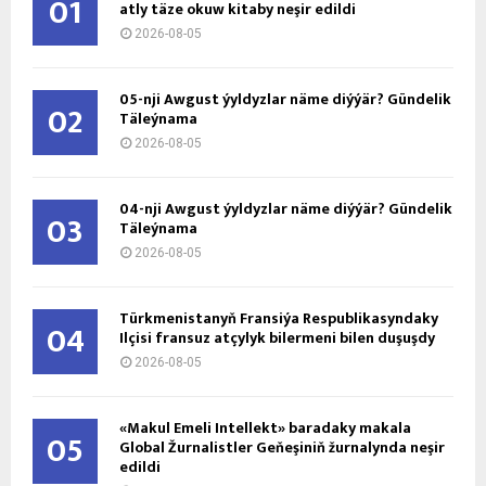
01
atly täze okuw kitaby neşir edildi
2026-08-05
05-nji Awgust ýyldyzlar näme diýýär? Gündelik
02
Täleýnama
2026-08-05
04-nji Awgust ýyldyzlar näme diýýär? Gündelik
03
Täleýnama
2026-08-05
Türkmenistanyň Fransiýa Respublikasyndaky
04
Ilçisi fransuz atçylyk bilermeni bilen duşuşdy
2026-08-05
«Makul Emeli Intellekt» baradaky makala
05
Global Žurnalistler Geňeşiniň žurnalynda neşir
edildi