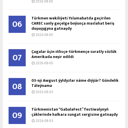
2026-08-05
Türkmen wekiliýeti Yslamabatda geçirilen
06
CAREC sanly geçelge boýunça maslahat beriş
duşuşygyna gatnaşdy
2026-08-05
Çagalar üçin iňlisçe-türkmençe suratly sözlük
07
Amerikada neşir edildi
2026-08-05
03-nji Awgust ýyldyzlar näme diýýär? Gündelik
08
Täleýnama
2026-08-03
Türkmenistan “GabalaFest” festiwalynyň
09
çäklerinde halkara sungat sergisine gatnaşdy
2026-08-03